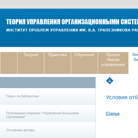
Теория
Практика
Обучение
Проект
Эл
Умное
б
управление
Поиск по библиотеке
Условия отб
Публикации сборника "Управление Большими
Статьи
Системами"
Основные авторы