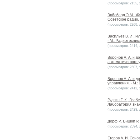
(просмотров: 2135, з
Вайсборд Э.М., Ж
Советское радио,
(просмотров: 2268, з
Васильев В. И., И
- М.: Радиотехник
(просмотров: 2414, з
Воронов А. А. и д
автоматического у
(просмотров: 2307, з
Воронов А. А. и д
управления. - М.:
(просмотров: 2412, з
Гудвин Г. К., Гре
Лаборатория знан
(просмотров: 2429, з
Дорф Р., Бишоп Р
(просмотров: 2394, з
Егоров А. И. Осно