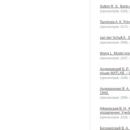
Sutton R. S., Barto
(просмотров: 2166, з
Tangirala A. K. Prin
(просмотров: 2173, з
van der Schaft A.,
(просмотров: 2086, з
Wang L. Model pred
(просмотров: 2107, з
Андриевский Б. Р
языке MATLAB. – 
(просмотров: 2338, з
Андрющенко В. А. 
1990.
(просмотров: 2094, з
Афанасьев В. Н., 
управления: Учебн
(просмотров: 2229, з
Бесекерский В. А.