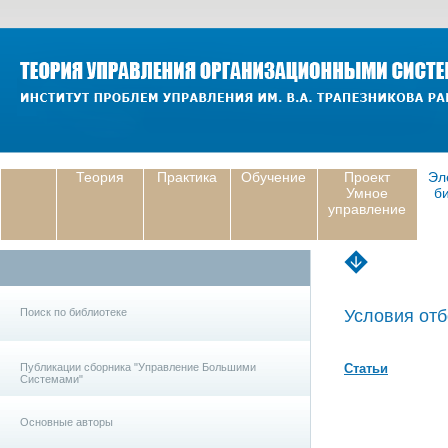
Теория
Практика
Обучение
Проект
Эл
Умное
б
управление
Поиск по библиотеке
Условия отб
Публикации сборника "Управление Большими
Статьи
Системами"
Основные авторы