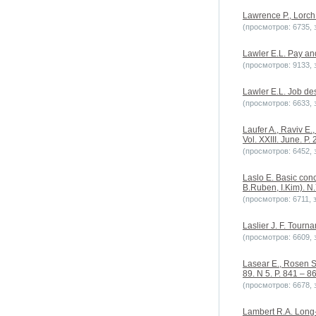
Lawrence P., Lorch
(просмотров: 6735, з
Lawler E.L. Pay and
(просмотров: 9133, з
Lawler E.L. Job de
(просмотров: 6633, з
Laufer A., Raviv E.
Vol. XXIII. June. P. 
(просмотров: 6452, з
Laslo E. Basic con
B.Ruben, I.Kim). N
(просмотров: 6711, з
Laslier J. F. Tourn
(просмотров: 6609, з
Lasear E., Rosen S.
89. N 5. P. 841 – 8
(просмотров: 6678, з
Lambert R.A. Long-t