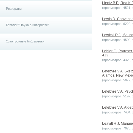
Lientz B.P., Rea K
(просмотров: 4521, з
Рефераты
Lewis D. Conventio
(просмотров: 6220, з
Каталог "Наука в интернете"
Lewicki R.J., Saun
(просмотров: 4509, з
Электронные библиотеки
Lehler E., Pauzner 
412.
(просмотров: 4329, з
Lefebvre V.A. Sketc
Alamos, New Mexico
(просмотров: 5077, з
Lefebvre V.A. Psych
(просмотров: 5197, з
Lefebvre V.A. Alge
(просмотров: 7434, з
Leavitt H.J. Manage
(просмотров: 7073, з