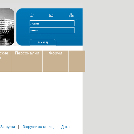
ские
Персоналии
Форум
я
 Загрузки
|
Загрузки за месяц
|
Дата