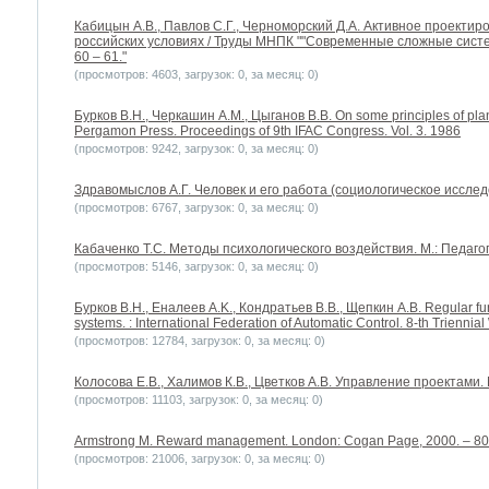
Кабицын А.В., Павлов С.Г., Черноморский Д.А. Активное проектир
российских условиях / Труды МНПК ""Современные сложные систем
60 – 61."
(просмотров: 4603, загрузок: 0, за месяц: 0)
Бурков B.H., Черкашин А.М., Цыганов В.В. On some principles of p
Pergamon Press. Proceedings of 9th IFAC Congress. Vol. 3. 1986
(просмотров: 9242, загрузок: 0, за месяц: 0)
Здравомыслов А.Г. Человек и его работа (социологическое исслед
(просмотров: 6767, загрузок: 0, за месяц: 0)
Кабаченко Т.С. Методы психологического воздействия. М.: Педагог
(просмотров: 5146, загрузок: 0, за месяц: 0)
Бурков B.H., Еналеев A.K., Кондратьев В.В., Щепкин А.В. Regular fu
systems. : International Federation of Automatic Control. 8-th Trienni
(просмотров: 12784, загрузок: 0, за месяц: 0)
Колосова Е.В., Халимов К.В., Цветков А.В. Управление проектами.
(просмотров: 11103, загрузок: 0, за месяц: 0)
Armstrong M. Reward management. London: Cogan Page, 2000. – 80
(просмотров: 21006, загрузок: 0, за месяц: 0)