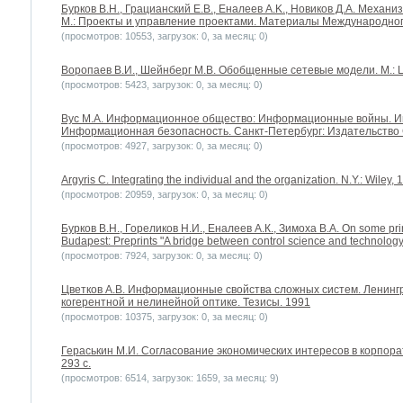
Бурков B.H., Грацианский Е.В., Еналеев A.K., Новиков Д.А. Меха
М.: Проекты и управление проектами. Материалы Международног
(просмотров: 10553, загрузок: 0, за месяц: 0)
Воропаев В.И., Шейнберг М.В. Обобщенные сетевые модели. М.:
(просмотров: 5423, загрузок: 0, за месяц: 0)
Вус М.А. Информационное общество: Информационные войны. 
Информационная безопасность. Санкт-Петербург: Издательство С
(просмотров: 4927, загрузок: 0, за месяц: 0)
Argyris C. Integrating the individual and the organization. N.Y.: Wiley, 
(просмотров: 20959, загрузок: 0, за месяц: 0)
Бурков B.H., Гореликов Н.И., Еналеев А.К., Зимоха В.А. On some p
Budapest: Preprints "A bridge between control science and technology"
(просмотров: 7924, загрузок: 0, за месяц: 0)
Цветков А.В. Информационные свойства сложных систем. Ленинг
когерентной и нелинейной оптике. Тезисы. 1991
(просмотров: 10375, загрузок: 0, за месяц: 0)
Гераськин М.И. Согласование экономических интересов в корпорат
293 с.
(просмотров: 6514, загрузок: 1659, за месяц: 9)