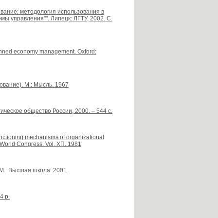
ование: методология использования в
ы управления"". Липецк: ЛГТУ, 2002. С.
lanned economy management. Oxford:
ование). М.: Мысль. 1967
ическое общество России, 2000. – 544 с.
nctioning mechanisms of organizational
al World Congress. Vol. ХП. 1981
 М.: Высшая школа. 2001
4 p.