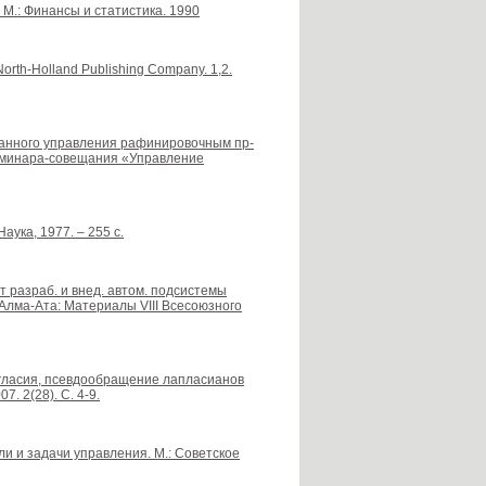
 М.: Финансы и статистика. 1990
North-Holland Publishing Company. 1,2.
ованного управления рафинировочным пр-
семинара-совещания «Управление
аука, 1977. – 255 с.
т разраб. и внед. автом. подсистемы
Алма-Ата: Материалы VIII Всесоюзного
гласия, псевдообращение лапласианов
. 2(28). С. 4-9.
ели и задачи управления. М.: Советское