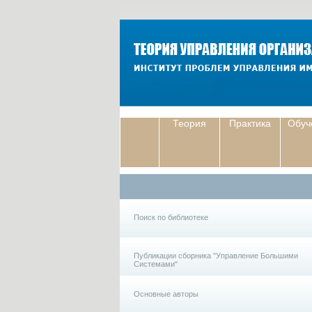
Теория
Практика
Обуч
Поиск по библиотеке
Публикации сборника "Управление Большими
Системами"
Основные авторы