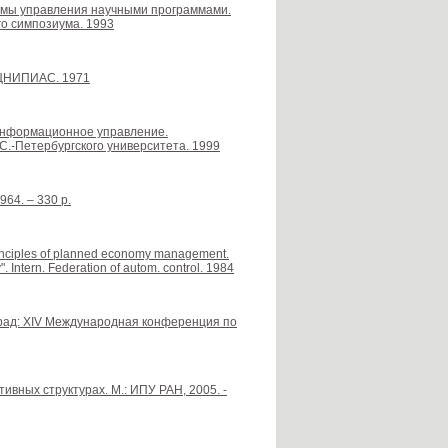
низмы управления научными программами.
о симпозиума. 1993
 ЦНИПИАС. 1971
Информационное управление.
.-Петербургского университета. 1999
1964. – 330 p.
rinciples of planned economy management.
. Intern. Federation of autom. control. 1984
рад: XIV Международная конференция по
ивных структурах. М.: ИПУ РАН, 2005. -