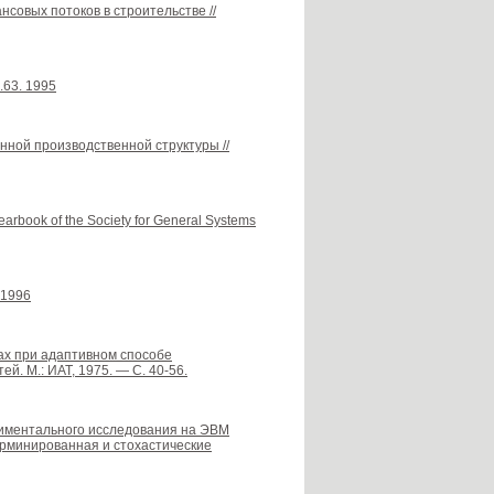
совых потоков в строительстве //
l.63. 1995
анной производственной структуры //
earbook of the Society for General Systems
 1996
ах при адаптивном способе
. М.: ИАТ, 1975. — С. 40-56.
риментального исследования на ЭВМ
ерминированная и стохастические