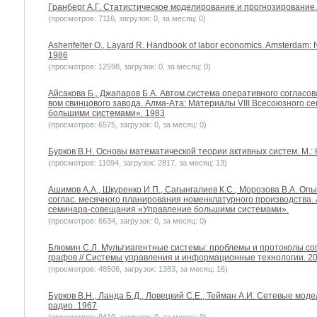
Гранберг А.Г. Статистическое моделирование и прогнозирование.
(просмотров: 7116, загрузок: 0, за месяц: 0)
Ashenfelter O., Layard R. Handbook of labor economics. Amsterdam: 
1986
(просмотров: 12598, загрузок: 0, за месяц: 0)
Айсакова Б., Джапаров Б.А. Автом.система оперативного соглас
вом свинцового завода. Алма-Ата: Материалы VIII Всесоюзного 
большими системами». 1983
(просмотров: 6575, загрузок: 0, за месяц: 0)
Бурков В.Н. Основы математической теории активных систем. М.: Н
(просмотров: 11094, загрузок: 2817, за месяц: 13)
Ашимов А.А., Шкуренко И.П., Сагынгалиев К.С., Морозова В.А. Опы
соглас. месячного планирования номенклатурного производства. 
семинара-совещания «Управление большими системами».
(просмотров: 6634, загрузок: 0, за месяц: 0)
Блюмин С.Л. Мультиагентные системы: проблемы и протоколы со
графов // Системы управления и информационные технологии. 2007
(просмотров: 48506, загрузок: 1383, за месяц: 16)
Бурков В.Н., Ланда Б.Д., Ловецкий С.Е., Тейман А.И. Сетевые мод
радио. 1967