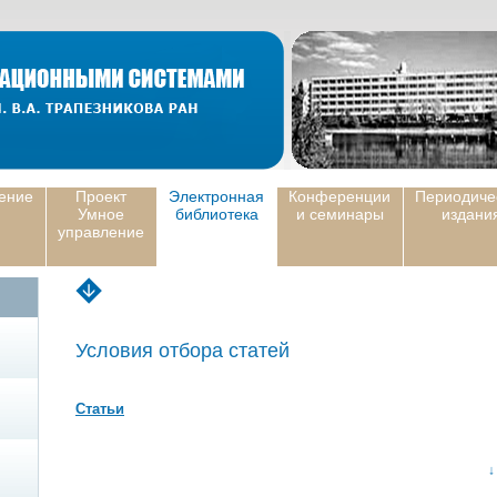
ение
Проект
Электронная
Конференции
Периодиче
Умное
библиотека
и семинары
издани
управление
Условия отбора статей
Статьи
↓