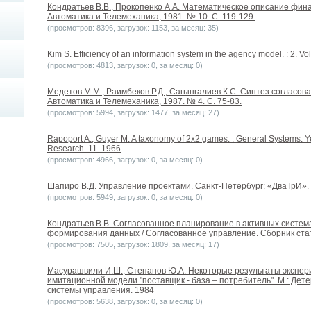
Кондратьев В.В., Прокопенко А.А. Математическое описание финан
Автоматика и Телемеханика, 1981. № 10. С. 119-129.
(просмотров: 8396, загрузок: 1153, за месяц: 35)
Kim S. Efficiency of an information system in the agency model. : 2. Vo
(просмотров: 4813, загрузок: 0, за месяц: 0)
Медетов М.М., Раимбеков Р.Д., Сагынгалиев К.С. Синтез согласов
Автоматика и Телемеханика, 1987. № 4. С. 75-83.
(просмотров: 5994, загрузок: 1477, за месяц: 27)
Rapoport A., Guyer M. A taxonomy of 2х2 games. : General Systems: Y
Research. 11. 1966
(просмотров: 4966, загрузок: 0, за месяц: 0)
Шапиро В.Д. Управление проектами. Санкт-Петербург: «ДваТрИ».
(просмотров: 5949, загрузок: 0, за месяц: 0)
Кондратьев В.В. Согласованное планирование в активных систем
формирования данных / Согласованное управление. Сборник статей
(просмотров: 7505, загрузок: 1809, за месяц: 17)
Масурашвили И.Ш., Степанов Ю.А. Некоторые результаты экспе
имитационной модели "поставщик - база – потребитель". М.: Дет
системы управления. 1984
(просмотров: 5638, загрузок: 0, за месяц: 0)