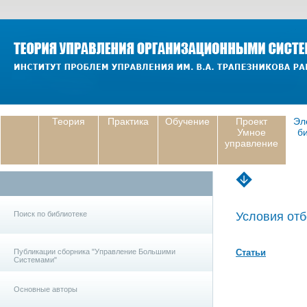
Теория
Практика
Обучение
Проект
Эл
Умное
б
управление
Поиск по библиотеке
Условия отб
Публикации сборника "Управление Большими
Статьи
Системами"
Основные авторы