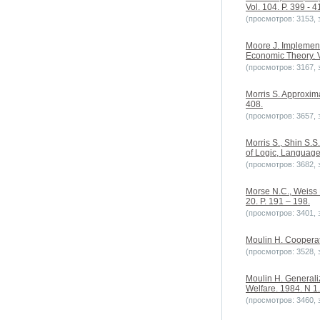
Vol. 104. P. 399 - 4
(просмотров: 3153, з
Moore J. Implement
Economic Theory. V
(просмотров: 3167, з
Morris S. Approxim
408.
(просмотров: 3657, з
Morris S., Shin S.
of Logic, Language 
(просмотров: 3682, з
Morse N.C., Weiss 
20. P. 191 – 198.
(просмотров: 3401, з
Moulin H. Cooperat
(просмотров: 3528, з
Moulin H. Generali
Welfare. 1984. N 1.
(просмотров: 3460, з