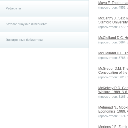
Mayo E. The human p
(просмотров: 4552, з
Рефераты
McCarthy J., Sato 
Stanford University
Каталог "Наука в интернете"
(просмотров: 4772, з
McClelland D.C. Hu
Электронные библиотеки
(просмотров: 3664, з
McClelland D.C. The
(просмотров: 3783, з
McGregor D.M. The 
Convocation of the
(просмотров: 3623, з
McKelvey R.D. Game
Welfare. 1989. N 6.
(просмотров: 3165, з
Melumad N., Mookhe
Economics. 1989. Vo
(просмотров: 3174, з
Mertens J.F., Zamir