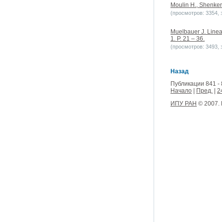
Moulin H., Shenker 
(просмотров: 3354, з
Muelbauer J. Linear
1. P. 21 – 36.
(просмотров: 3493, з
Назад
Публикации 841 - 
Начало
|
Пред.
|
2
ИПУ РАН
© 2007.