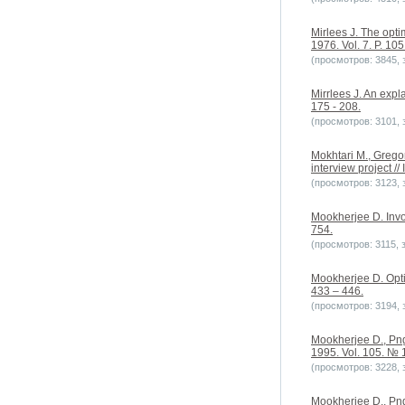
Mirlees J. The opti
1976. Vol. 7. P. 105
(просмотров: 3845, з
Mirrlees J. An expl
175 - 208.
(просмотров: 3101, з
Mokhtari M., Gregor
interview project /
(просмотров: 3123, з
Mookherjee D. Invo
754.
(просмотров: 3115, з
Mookherjee D. Opti
433 – 446.
(просмотров: 3194, з
Mookherjee D., Png
1995. Vol. 105. № 1
(просмотров: 3228, з
Mookherjee D., Png 