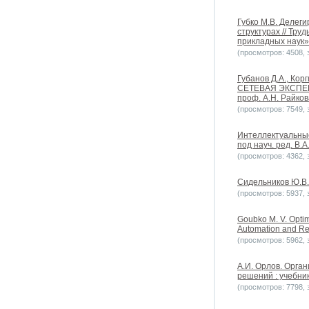
Губко М.В. Делег
структурах // Тр
прикладных наук».
(просмотров: 4508, з
Губанов Д.А., Корг
СЕТЕВАЯ ЭКСПЕРТИ
проф. А.Н. Райкова
(просмотров: 7549, з
Интеллектуальные
под науч. ред. В.А
(просмотров: 4362, з
Сидельников Ю.В. 
(просмотров: 5937, з
Goubko M. V. Optima
Automation and Rem
(просмотров: 5962, з
А.И. Орлов. Орга
решений : учебник
(просмотров: 7798, з