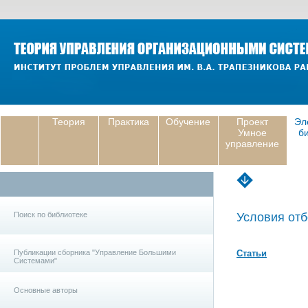
Теория
Практика
Обучение
Проект
Эл
Умное
б
управление
Поиск по библиотеке
Условия отб
Публикации сборника "Управление Большими
Статьи
Системами"
Основные авторы