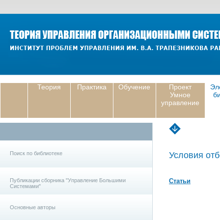
Теория
Практика
Обучение
Проект
Эл
Умное
б
управление
Поиск по библиотеке
Условия отб
Публикации сборника "Управление Большими
Статьи
Системами"
Основные авторы