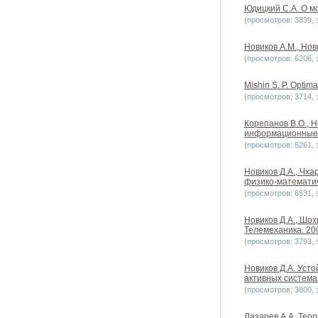
Юдицкий С.А. О м
(просмотров: 3839, з
Новиков А.М., Нов
(просмотров: 6206, з
Mishin S. P. Optima
(просмотров: 3714, 
Корепанов В.О., Н
информационные те
(просмотров: 5261, з
Новиков Д.А., Чха
физико-математич
(просмотров: 6531, з
Новиков Д.А., Шо
Телемеханика. 200
(просмотров: 3793, з
Новиков Д.А. Уст
активных системах
(просмотров: 3800, з
Лазарев А.А. Тео