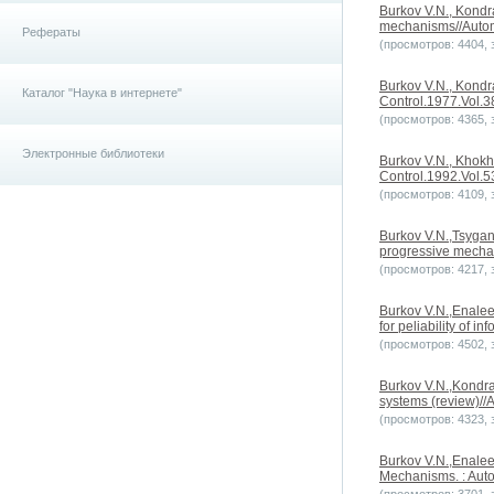
Burkov V.N., Kondra
mechanisms//Autom
Рефераты
(просмотров: 4404, з
Burkov V.N., Kondr
Каталог "Наука в интернете"
Control.1977.Vol.3
(просмотров: 4365, з
Электронные библиотеки
Burkov V.N., Khokh
Control.1992.Vol.5
(просмотров: 4109, з
Burkov V.N.,Tsygan
progressive mecha
(просмотров: 4217, з
Burkov V.N.,Enaleev
for peliability of 
(просмотров: 4502, з
Burkov V.N.,Kondra
systems (review)//
(просмотров: 4323, з
Burkov V.N.,Enaleev
Mechanisms. : Auto