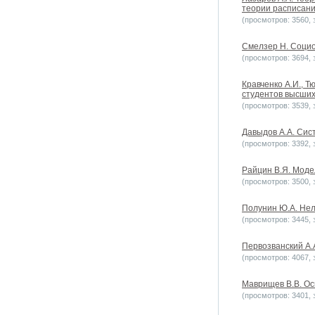
теории расписаний.
(просмотров: 3560, з
Смелзер Н. Социоло
(просмотров: 3694, з
Кравченко А.И., 
студентов высших 
(просмотров: 3539, з
Давыдов А.А. Сист
(просмотров: 3392, з
Райцин В.Я. Модел
(просмотров: 3500, з
Полунин Ю.А. Нел
(просмотров: 3445, з
Первозванский А.А
(просмотров: 4067, з
Маврищев В.В. Осн
(просмотров: 3401, з