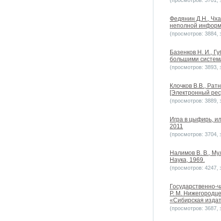
(просмотров: 3701, з
Федянин Д.Н., Чх
неполной информи
(просмотров: 3884, з
Базенков Н. И., 
большими системам
(просмотров: 3893, з
Клочков В.В., Ра
[Электронный ресу
(просмотров: 3889, з
Игра в цыфирь, ил
2011
(просмотров: 3704, з
Налимов В. В., Му
Наука, 1969.
(просмотров: 4247, з
Государственно-ч
Р. М. Нижегородцев
«Сибирская издате
(просмотров: 3687, з