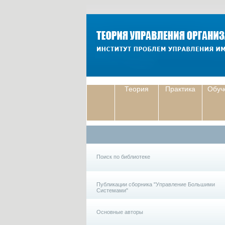
Теория
Практика
Обуч
Поиск по библиотеке
Публикации сборника "Управление Большими
Системами"
Основные авторы