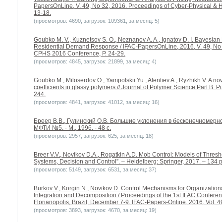
PapersOnLine, V. 49, No 32, 2016. Proceedings of Cyber-Physical 
13-18.
(просмотров: 4690, загрузок: 109361, за месяц: 5)
Goubko M. V., Kuznetsov S. O., Neznanov A. A., Ignatov D. I. Bayesia
Residential Demand Response / IFAC-PapersOnLine, 2016, V. 49, N
CPHS 2016 Conference, P. 24-29.
(просмотров: 4845, загрузок: 21899, за месяц: 4)
Goubko M., Miloserdov O., Yampolskii Yu., Alentiev A., Ryzhikh V. A novel
coefficients in glassy polymers // Journal of Polymer Science Part B: P
244.
(просмотров: 4841, загрузок: 41012, за месяц: 16)
Бреер В.В., Гулинский О.В. Большие уклонения в бесконечномер
МФТИ №5. - М., 1996. - 48 с.
(просмотров: 2957, загрузок: 625, за месяц: 18)
Breer V.V., Novikov D.A., Rogatkin A.D. Mob Control: Models of Thresho
Systems, Decision and Control”. – Heidelberg: Springer, 2017. – 134 p
(просмотров: 5149, загрузок: 6531, за месяц: 37)
Burkov V., Korgin N., Novikov D. Control Mechanisms for Organization
Integration and Decomposition / Proceedings of the 1st IFAC Confe
Florianopolis, Brazil, December 7-9. IFAC-Papers-Online. 2016. Vol. 49
(просмотров: 3893, загрузок: 4670, за месяц: 19)