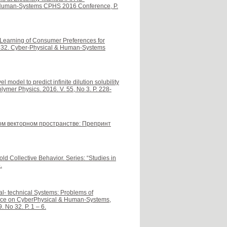
& Human-Systems CPHS 2016 Conference, P.
n Learning of Consumer Preferences for
o 32. Cyber-Physical & Human-Systems
 model to predict infinite dilution solubility
olymer Physics. 2016. V. 55, No 3. P. 228-
ном векторном пространстве: Препринт
ld Collective Behavior. Series: “Studies in
.
al- technical Systems: Problems of
rence on CyberPhysical & Human-Systems,
. No 32. P. 1 – 6.