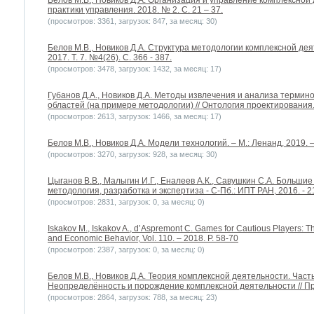
Белов М.В., Новиков Д.А. Организация и управление комплексной
практики управления. 2018. № 2. С. 21 – 37.
(просмотров: 3361, загрузок: 847, за месяц: 30)
Белов М.В., Новиков Д.А. Структура методологии комплексной дея
2017. Т. 7. №4(26). С. 366 - 387.
(просмотров: 3478, загрузок: 1432, за месяц: 17)
Губанов Д.А., Новиков Д.А. Методы извлечения и анализа терми
областей (на примере методологии) // Онтология проектирования. 2
(просмотров: 2613, загрузок: 1466, за месяц: 17)
Белов М.В., Новиков Д.А. Модели технологий. – М.: Ленанд, 2019. –
(просмотров: 3270, загрузок: 928, за месяц: 30)
Цыганов В.В., Малыгин И.Г., Еналеев А.К., Савушкин С.А. Больши
методология, разработка и экспертиза - С-Пб.: ИПТ РАН, 2016. - 21
(просмотров: 2831, загрузок: 0, за месяц: 0)
Iskakov M., Iskakov A., d’Aspremont C. Games for Cautious Players: T
and Economic Behavior, Vol. 110. – 2018. P. 58-70
(просмотров: 2387, загрузок: 0, за месяц: 0)
Белов М.В., Новиков Д.А. Теория комплексной деятельности. Част
Неопределённость и порождение комплексной деятельности // Про
(просмотров: 2864, загрузок: 788, за месяц: 23)