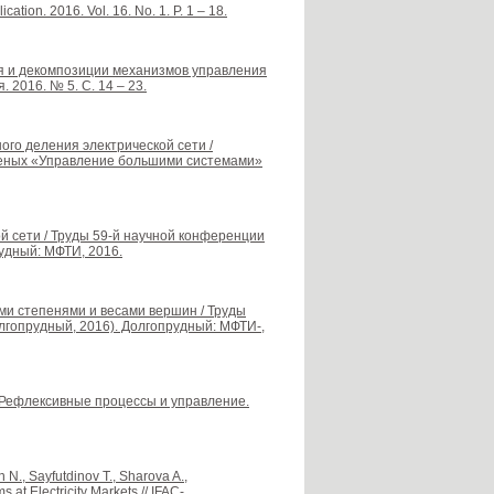
ation. 2016. Vol. 16. No. 1. P. 1 – 18.
ия и декомпозиции механизмов управления
2016. № 5. С. 14 – 23.
ого деления электрической сети /
еных «Управление большими системами»
ой сети / Труды 59-й научной конференции
удный: МФТИ, 2016.
ми степенями и весами вершин / Труды
гопрудный, 2016). Долгопрудный: МФТИ-,
/ Рефлексивные процессы и управление.
 N., Sayfutdinov T., Sharova A.,
at Electricity Markets // IFAC-