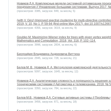
Новиков Д.А. Комплексные модели системной оптимизации произ
предприятия // Управление большими системами. Выпуск 2017. № 
(просмотров: 3385, загрузок: 849, за месяц: 5)
(with V. Ginz) Improved spectral clustering for multi-objective controll
2019, V. 10, No 1. P. 59-94 (first online May 2017). doi:10.1007/s126
(просмотров: 4356, загрузок: 3019, за месяц: 9)
Goubko M. Maximizing Wiener index for trees with given vertex weigh
Mathematics and Computation, 2018, Vol. 316, P. 102–114.
(просмотров: 3996, загрузок: 2834, за месяц: 6)
Биография Владимира Андреевича Виттиха
(просмотров: 2945, загрузок: 728, за месяц: 21)
Белов М. В., Новиков Д. А. Методология комплексной деятельности
(просмотров: 5097, загрузок: 1645, за месяц: 12)
Новиков Д.А. Аналитическая сложность и погрешность решения з
техническими системами // Автоматика и телемеханика. 2018. № 5.
(просмотров: 3350, загрузок: 784, за месяц: 22)
Белов М.В., Новиков Д.А. Сетевые активные системы // Проблемы у
(просмотров: 3456, загрузок: 871, за месяц: 18)