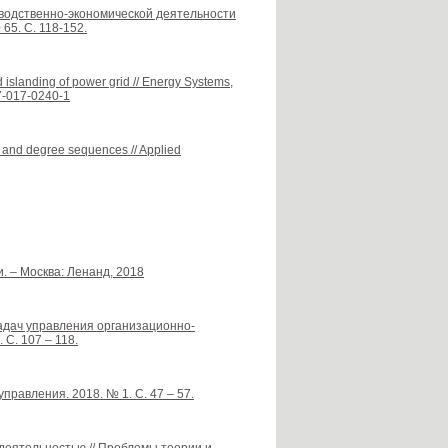
водственно-экономической деятельности
65. С. 118-152.
ed islanding of power grid // Energy Systems,
67-017-0240-1
t and degree sequences // Applied
. – Москва: Ленанд, 2018
адач управления организационно-
 С. 107 – 118.
правления. 2018. № 1. С. 47 – 57.