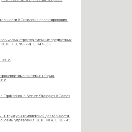
 деятельностью // Проблемы теории и
тельности // Онтология проектирования.
нологических структур смежных предметных
018. Т. 8, №3(29). С. 347-365.
 160 с.
е транспортные системы: теория,
6 с.
he Equilibrium in Secure Strategies // Games
ь I. Структуры комплексной деятельности.
блемы управления. 2018. № 4. С. 36 - 45.