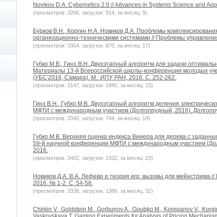
Novikov D.A. Cybernetics 2.0 // Advances in Systems Science and Applic
(просмотров: 3266, загрузок: 914, за месяц: 9)
Бурков В.Н., Коргин Н.А. Новиков Д.А. Проблемы комплексирован
организационно-техническими системами // Проблемы управления. 
(просмотров: 3354, загрузок: 870, за месяц: 17)
Губко М.В., Гинз В.Н. Двухэтапный алгоритм для задачи оптимальн
Материалы 13-й Всероссийской школы-конференции молодых уч
(УБС'2016, Самара). М.: ИПУ РАН, 2016. С. 252-262.
(просмотров: 3147, загрузок: 1880, за месяц: 15)
Гинз В.Н., Губко М.В. Двухэтапный алгоритм деления электрическ
МФТИ с международным участием (Долгопрудный, 2016). Долгопр
(просмотров: 3340, загрузок: 794, за месяц: 14)
Губко М.В. Верхняя оценка индекса Винера для дерева с заданны
59-й научной конференции МФТИ с международным участием (Дол
2016.
(просмотров: 3402, загрузок: 1932, за месяц: 23)
Новиков Д.А. В.А. Лефевр и теория игр: вызовы для мейнстрима /
2016. № 1-2. С. 54-58.
(просмотров: 3338, загрузок: 1386, за месяц: 32)
Chirkin V., Goldstein M., Gorbunov A., Goubko M., Korepanov V., Korgin
Vaskovskaya T. Gaming Experiments for Analysis of Pricing Mechanisms 