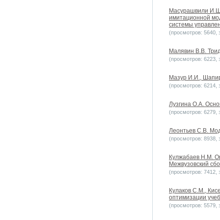
Масурашвили И.Ш.
имитационной мод
системы управлен
(просмотров: 5640, з
Малявин В.В. Трид
(просмотров: 6223, з
Мазур И.И., Шапи
(просмотров: 6214, з
Лузгина О.А. Осн
(просмотров: 6279, з
Леонтьев С.В. Мо
(просмотров: 8938, з
Кулжабаев Н.М. О
Межвузовский сбо
(просмотров: 7412, з
Кулаков С.М., Кис
оптимизации учеб
(просмотров: 5579, з