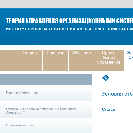
Теория
Практика
Обучение
Проект
Эл
Умное
б
управление
Поиск по библиотеке
Условия отб
Публикации сборника "Управление Большими
Статьи
Системами"
Основные авторы