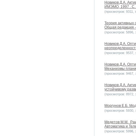
Новиков Д.А. Акти
ИМЭМО, 1997 . С. 
(просмотров: 9311, з
Теория активных 
Общая редакция – В
(просмотров: 5896, з
Новиков Д.А. Опт
неопределенностью
(просмотров: 9537, з
Новиков Д.А. Опт
Механизмы планир
(просмотров: 9467, з
Новиков Д.А. Акт
устойчивому разв
(просмотров: 8972, з
Моргунов Е.Б. Мод
(просмотров: 5930, з
Медетов М.М., Раи
Автоматика и Теле
(просмотров: 5996, з