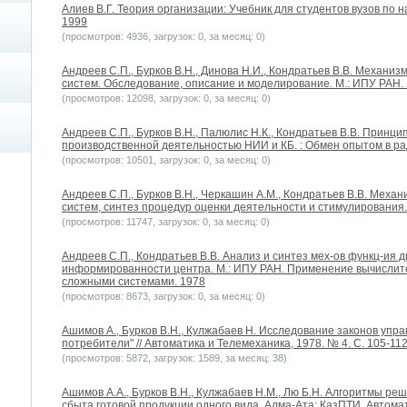
Алиев В.Г. Теория организации: Учебник для студентов вузов по 
1999
(просмотров: 4936, загрузок: 0, за месяц: 0)
Андреев С.П., Бурков В.Н., Динова Н.И., Кондратьев В.В. Механ
систем. Обследование, описание и моделирование. М.: ИПУ РАН.
(просмотров: 12098, загрузок: 0, за месяц: 0)
Андреев С.П., Бурков В.Н., Палюлис Н.К., Кондратьев В.В. Принц
производственной деятельностью НИИ и КБ. : Обмен опытом в р
(просмотров: 10501, загрузок: 0, за месяц: 0)
Андреев С.П., Бурков В.Н., Черкашин А.М., Кондратьев В.В. Мех
систем, синтез процедур оценки деятельности и стимулирования.
(просмотров: 11747, загрузок: 0, за месяц: 0)
Андреев С.П., Кондратьев В.В. Анализ и синтез мех-ов функц-ия 
информированности центра. М.: ИПУ РАН. Применение вычислит
сложными системами. 1978
(просмотров: 8673, загрузок: 0, за месяц: 0)
Ашимов А., Бурков В.Н., Кулжабаев Н. Исследование законов упр
потребители" // Автоматика и Телемеханика, 1978. № 4. С. 105-112
(просмотров: 5872, загрузок: 1589, за месяц: 38)
Ашимов А.А., Бурков В.Н., Кулжабаев Н.М., Лю Б.Н. Алгоритмы р
сбыта готовой продукции одного вида. Алма-Ата: КазПТИ. Автомат