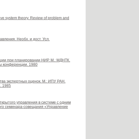
ive system theory. Review of problem and
вления. Необх. и дост. Усл.
ции при планировании НИР. М.: МДНТК.
ы конференции. 1980
тва экспертных оценок. М.: ИПУ РАН.
. 1985
открытого управления в системе с одним
ого семинара-совещания «Управление