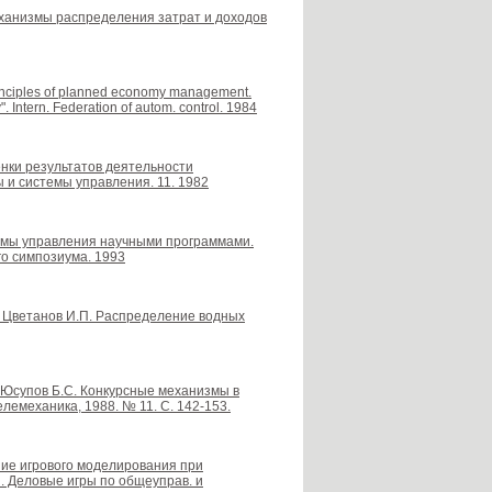
 механизмы распределения затрат и доходов
rinciples of planned economy management.
. Intern. Federation of autom. control. 1984
ценки результатов деятельности
 и системы управления. 11. 1982
низмы управления научными программами.
о симпозиума. 1993
П., Цветанов И.П. Распределение водных
., Юсупов Б.С. Конкурсные механизмы в
лемеханика, 1988. № 11. С. 142-153.
ание игрового моделирования при
. Деловые игры по общеуправ. и