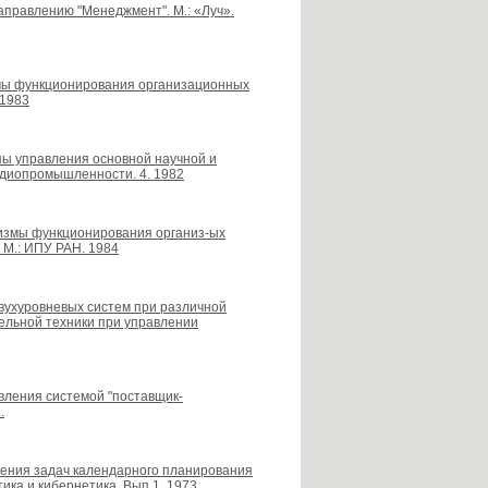
направлению "Менеджмент". М.: «Луч».
измы функционирования организационных
 1983
ипы управления основной научной и
адиопромышленности. 4. 1982
анизмы функционирования организ-ых
 М.: ИПУ РАН. 1984
двухуровневых систем при различной
ельной техники при управлении
авления системой "поставщик-
.
ешения задач календарного планирования
ика и кибернетика. Вып.1. 1973