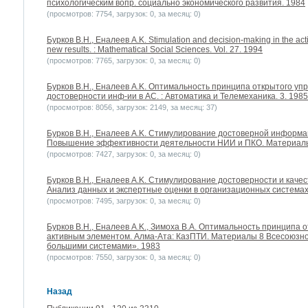
психологическим вопр. социально экономического развития. 1984
(просмотров: 7754, загрузок: 0, за месяц: 0)
Бурков B.H., Еналеев A.K. Stimulation and decision-making in the act
new results. : Mathematical Social Sciences. Vol. 27. 1994
(просмотров: 7765, загрузок: 0, за месяц: 0)
Бурков B.H., Еналеев A.K. Оптимальность принципа открытого упра
достоверности инф-ии в АС. : Автоматика и Телемеханика. 3. 1985
(просмотров: 8056, загрузок: 2149, за месяц: 37)
Бурков B.H., Еналеев A.K. Стимулирование достоверной информа
Повышение эффективности деятельности НИИ и ПКО. Материал
(просмотров: 7427, загрузок: 0, за месяц: 0)
Бурков B.H., Еналеев A.K. Стимулирование достоверности и качес
Анализ данных и экспертные оценки в организационных системах
(просмотров: 7495, загрузок: 0, за месяц: 0)
Бурков B.H., Еналеев A.K., Зимоха В.А. Оптимальность принципа 
активным элементом. Алма-Ата: КазПТИ. Материалы 8 Всесоюзн
большими системами». 1983
(просмотров: 7550, загрузок: 0, за месяц: 0)
Назад