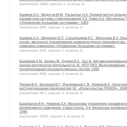
(просмотров: 10650, загрузок: 0, за месяц: 0)
Ашимов А.А., Медетов М.М., Расщепко Н.А. Прямой метод опреде
параметров системы стимулирования АЭ. Алма-Ата: Материалы V
«Управление большими системами». 1983
(просмотров: 6849, загрузок: 0, за месяц: 0)
Ашимов А.А., Шкуренко И.П., Сагынгалиев К.С., Морозова В.А. Опы
соглас. месячного планирования номенклатурного производства. 
семинара-совещания «Управление большими системами».
(просмотров: 6635, загрузок: 0, за месяц: 0)
Балабаев А.М., Бенеш М., Бурков В.Н., Зоц И. Автоматизирован
оценки результатов деятельности. М.: ИПУ РАН. Моделирование
проектирования производственных систем. 1990
(просмотров: 9995, загрузок: 0, за месяц: 0)
Тренев В.Н., Балашов В.Г., Ильдеменов С.В., Ириков В.А., Леонть
реструктуризация предприятий. М.: «Издательство ПРИОР». 199
(просмотров: 8813, загрузок: 0, за месяц: 0)
Барабанов И.Н., Новиков Д.А. Механизмы управления динамичес
коллективного поведения. Севастополь: 3-я Украинская конферен
1996
(просмотров: 10930, загрузок: 0, за месяц: 0)