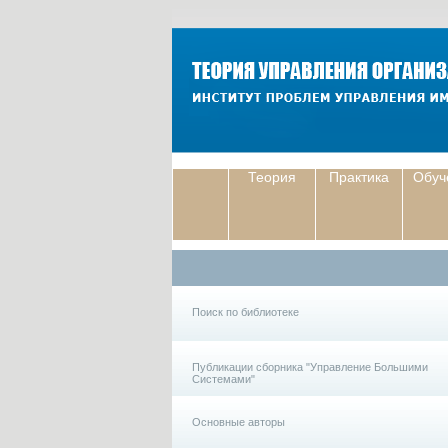
Теория
Практика
Обуч
Поиск по библиотеке
Публикации сборника "Управление Большими
Системами"
Основные авторы