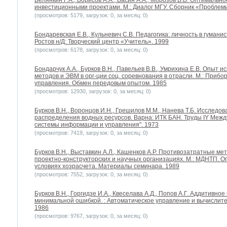
Белянкин Г.А., Борисов А.А., Васин А.А., Морозов В.В. Оптималь
инвестиционными проектами. М.: Диалог МГУ. Сборник «Проблем
(просмотров: 5179, загрузок: 0, за месяц: 0)
Бондаревская Е.В., Кульневич С.В. Педагогика: личность в гумани
Ростов н/Д: Творческий центр «Учитель». 1999
(просмотров: 6178, загрузок: 0, за месяц: 0)
Бондарчук А.А., Бурков В.H., Павельев В.B., Умрихина Е.B. Опыт
методов и ЭВМ в орг-ции соц. соревнования в отрасли. М.: Приб
управления. Обмен передовым опытом. 1985
(просмотров: 12930, загрузок: 0, за месяц: 0)
Бурков B.H., Воронцов И.Н., Грешилов М.М., Нанева Т.Б. Исслед
распределения водных ресурсов. Варна: ИТК БАН. Труды IY Меж
системы информации и управления". 1973
(просмотров: 7419, загрузок: 0, за месяц: 0)
Бурков B.H., Выставкин А.Л., Кашенков А.Р. Противозатратные ме
проектно-конструкторских и научных организациях. М.: МДНТП. 
условиях хозрасчета. Материалы семинара. 1989
(просмотров: 7552, загрузок: 0, за месяц: 0)
Бурков B.H., Горгидзе И.А., Квеселава А.Д., Попов А.Г. Аддитивн
минимальной ошибкой. : Автоматическое управление и вычислите
1986
(просмотров: 9767, загрузок: 0, за месяц: 0)