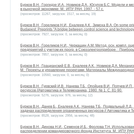
Бурков B.H., Горгидзе И.А., Новиков Д.А., Юсупов Б.С. Модели и
в рыночной экономике. М.: ИПУ РАН. 1997. - 57 с.
(просмотров: 11267, загрузок: 1517, за месяц: 19)
Бурков B.H., Гореликов Н.И., Еналеев А.К., Зимоха В.А. On some p
Budapest: Preprints "A bridge between control science and technology"
(просмотров: 7927, загрузок: 0, за месяц: 0)
Бурков В.Н., Гореликов Н.И., Черкашин А.М. Метод. осн. компл. о
предприятий с учетом их прогр. в Союзэлектроприборе. : Приборы
(просмотров: 7857, загрузок: 0, за месяц: 0)
Бурков B.H., Грацианский Е.В., Еналеев A.K., Новиков Д.А. Меха
М.: Проекты и управление проектами. Материалы Международног
(просмотров: 10560, загрузок: 0, за месяц: 0)
Бурков В.Н., Гуевский И.В., Нанева Т.Б., Опойцев В.И., Попчев И.
ресурсов //Автоматика и Телемеханика, 1980. № 1. С. 81-90.
(просмотров: 5276, загрузок: 976, за месяц: 12)
Бурков B.H., Данев Б., Еналеев А.К., Нанева Т.Б., Подвальный Л.Д
задачах распределения ограниченных ресурсов // Автоматика и Те
(просмотров: 8528, загрузок: 2956, за месяц: 48)
Бурков B.H., Динова Н.И., Семенов И.Б., Фролова Т.Н. Использов
распределении командировочного фонда Института. М.: ИПУ РАН