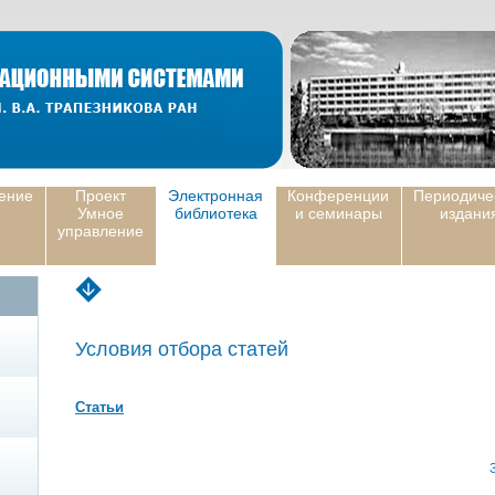
ение
Проект
Электронная
Конференции
Периодиче
Умное
библиотека
и семинары
издани
управление
Условия отбора статей
Статьи