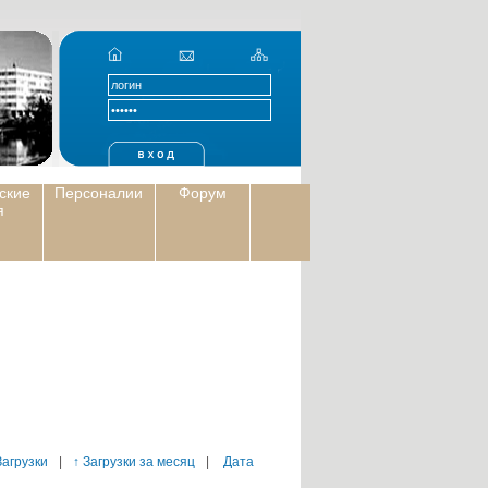
ские
Персоналии
Форум
я
Загрузки
|
↑ Загрузки за месяц
|
Дата