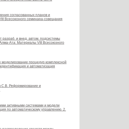
ления согласованных планов и
III Всесоюзного семинара-совещания
т разраб. и внед. автом. подсистемы
Алма-Ата: Материалы VIII Всесоюзного
ное моделирование процедур комплексной
, идентификация и автоматизация
ев С.В. Реформирование и
8
кими активными системами и модели
ция по автоматическому управлению. 2.