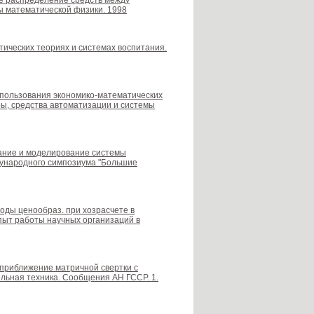
ное распределение средств между
ы математической физики. 1998
стических теориях и системах воспитания.
 использования экономико-математических
оры, средства автоматизации и системы
ование и моделирование системы
дународного симпозиума "Большие
тоды ценообраз. при хозрасчете в
Опыт работы научных организаций в
ое приближение матричной свертки с
льная техника. Сообщения АН ГССР. 1.