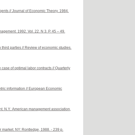
gents // Journal of Economic Theory. 1984.
agement. 1992. Vol. 22. N 3. P. 45 – 49.
third parties // Review of economic studies.
case of optimal labor contracts // Quarterly
tric information // European Economic
nt. N.Y.: American management association,
market. NY: Rontledge, 1988. - 239 p.