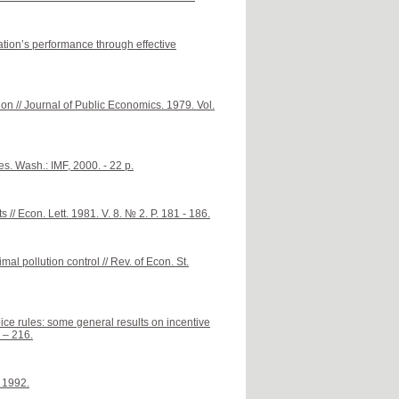
ion’s performance through effective
on // Journal of Public Economics. 1979. Vol.
es. Wash.: IMF, 2000. - 22 p.
// Econ. Lett. 1981. V. 8. № 2. P. 181 - 186.
l pollution control // Rev. of Econ. St.
ce rules: some general results on incentive
 – 216.
 1992.