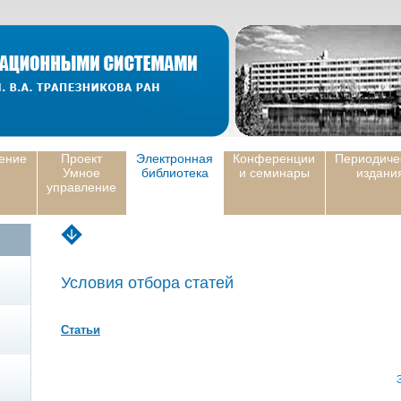
ение
Проект
Электронная
Конференции
Периодиче
Умное
библиотека
и семинары
издани
управление
Условия отбора статей
Статьи