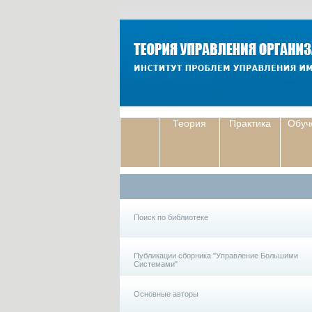
Теория
Практика
Обуч
Поиск по библиотеке
Публикации сборника "Управление Большими
Системами"
Основные авторы