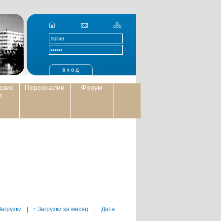
ские
Персоналии
Форум
я
Загрузки
|
↑ Загрузки за месяц
|
Дата