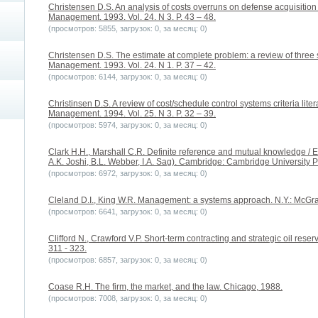
Christensen D.S. An analysis of costs overruns on defense acquisition c
Management. 1993. Vol. 24. N 3. P. 43 – 48.
(просмотров: 5855, загрузок: 0, за месяц: 0)
Christensen D.S. The estimate at complete problem: a review of three st
Management. 1993. Vol. 24. N 1. P. 37 – 42.
(просмотров: 6144, загрузок: 0, за месяц: 0)
Christinsen D.S. A review of cost/schedule control systems criteria litera
Management. 1994. Vol. 25. N 3. P. 32 – 39.
(просмотров: 5974, загрузок: 0, за месяц: 0)
Clark H.H., Marshall C.R. Definite reference and mutual knowledge / 
A.K. Joshi, B.L. Webber, I.A. Sag). Cambridge: Cambridge University P
(просмотров: 6972, загрузок: 0, за месяц: 0)
Cleland D.I., King W.R. Management: a systems approach. N.Y.: McGraw
(просмотров: 6641, загрузок: 0, за месяц: 0)
Clifford N., Crawford V.P. Short-term contracting and strategic oil reserv
311 - 323.
(просмотров: 6857, загрузок: 0, за месяц: 0)
Coase R.H. The firm, the market, and the law. Chicago, 1988.
(просмотров: 7008, загрузок: 0, за месяц: 0)