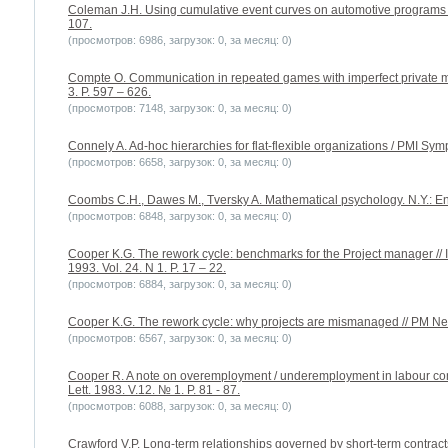
Coleman J.H. Using cumulative event curves on automotive programs 
107.
(просмотров: 6986, загрузок: 0, за месяц: 0)
Compte O. Communication in repeated games with imperfect private mo
3. P. 597 – 626.
(просмотров: 7148, загрузок: 0, за месяц: 0)
Connely A. Ad-hoc hierarchies for flat-flexible organizations / PMI Sym
(просмотров: 6658, загрузок: 0, за месяц: 0)
Coombs C.H., Dawes M., Tversky A. Mathematical psychology. N.Y.: En
(просмотров: 6848, загрузок: 0, за месяц: 0)
Cooper K.G. The rework cycle: benchmarks for the Project manager // 
1993. Vol. 24. N 1. P. 17 – 22.
(просмотров: 6884, загрузок: 0, за месяц: 0)
Cooper K.G. The rework cycle: why projects are mismanaged // PM Netw
(просмотров: 6567, загрузок: 0, за месяц: 0)
Cooper R. A note on overemployment / underemployment in labour cont
Lett. 1983. V.12. № 1. P. 81 - 87.
(просмотров: 6088, загрузок: 0, за месяц: 0)
Crawford V.P. Long-term relationships governed by short-term contracts 