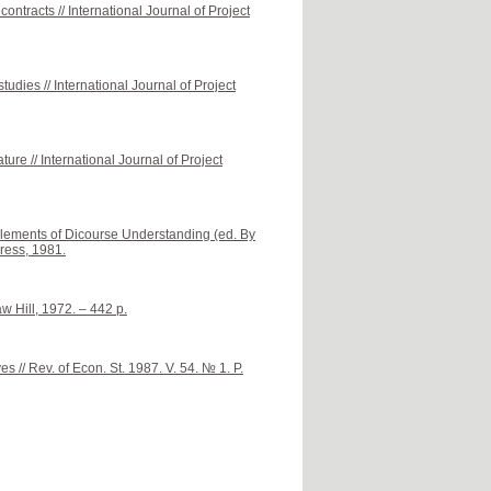
ontracts // International Journal of Project
udies // International Journal of Project
ture // International Journal of Project
Elements of Dicourse Understanding (ed. By
ress, 1981.
 Hill, 1972. – 442 p.
es // Rev. of Econ. St. 1987. V. 54. № 1. P.