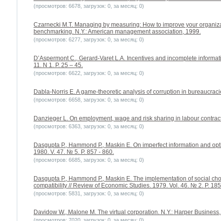
(просмотров: 6678, загрузок: 0, за месяц: 0)
Czarnecki M.T. Managing by measuring: How to improve your organizat
benchmarking. N.Y.: American management association, 1999.
(просмотров: 6277, загрузок: 0, за месяц: 0)
D’Aspermont C., Gerard-Varet L.A. Incentives and incomplete informati
11. N 1. P. 25 – 45.
(просмотров: 6622, загрузок: 0, за месяц: 0)
Dabla-Norris E. A game-theoretic analysis of corruption in bureaucraci
(просмотров: 6658, загрузок: 0, за месяц: 0)
Danzieger L. On employment, wage and risk sharing in labour contracts 
(просмотров: 6363, загрузок: 0, за месяц: 0)
Dasgupta P., Hammond P., Maskin E. On imperfect information and optima
1980. V. 47. № 5. P. 857 - 860.
(просмотров: 6685, загрузок: 0, за месяц: 0)
Dasgupta P., Hammond P., Maskin E. The implementation of social choi
compatibility // Review of Economic Studies. 1979. Vol. 46. № 2. P. 185
(просмотров: 5831, загрузок: 0, за месяц: 0)
Davidow W., Malone M. The virtual corporation. N.Y.: Harper Business,
(просмотров: 7020, загрузок: 0, за месяц: 0)