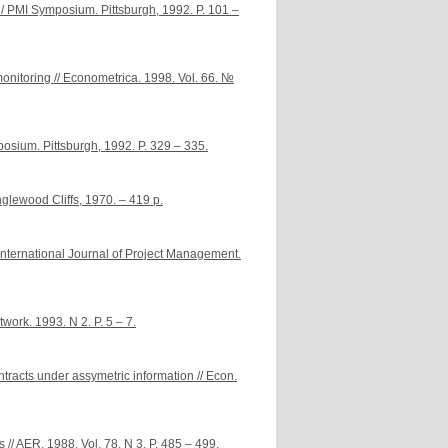
/ PMI Symposium. Pittsburgh, 1992. P. 101 –
nitoring // Econometrica. 1998. Vol. 66. №
posium. Pittsburgh, 1992. P. 329 – 335.
glewood Cliffs, 1970. – 419 p.
International Journal of Project Management.
ork. 1993. N 2. P. 5 – 7.
racts under assymetric information // Econ.
// AER. 1988. Vol. 78. N 3. P. 485 – 499.