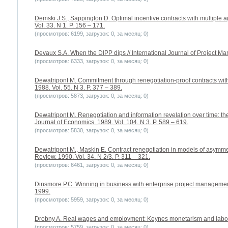
Demski J.S., Sappington D. Optimal incentive contracts with multiple a
Vol. 33. N 1. P. 156 – 171.
(просмотров: 6199, загрузок: 0, за месяц: 0)
Devaux S.A. When the DIPP dips // International Journal of Project Man
(просмотров: 6333, загрузок: 0, за месяц: 0)
Dewatripont M. Commitment through renegotiation-proof contracts with 
1988. Vol. 55. N 3. P. 377 – 389.
(просмотров: 5873, загрузок: 0, за месяц: 0)
Dewatripont M. Renegotiation and information revelation over time: the 
Journal of Economics. 1989. Vol. 104. N 3. P. 589 – 619.
(просмотров: 5830, загрузок: 0, за месяц: 0)
Dewatripont M., Maskin E. Contract renegotiation in models of asymme
Review. 1990. Vol. 34. N 2/3. P. 311 – 321.
(просмотров: 6461, загрузок: 0, за месяц: 0)
Dinsmore P.C. Winning in business with enterprise project manageme
1999.
(просмотров: 5959, загрузок: 0, за месяц: 0)
Drobny A. Real wages and employment: Keynes monetarism and labor 
(просмотров: 5759, загрузок: 0, за месяц: 0)