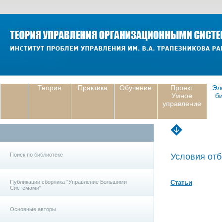
Теория
Практика
Обучение
Проект
Эл
Умное
б
управление
Поиск по библиотеке
Условия отб
Публикации сборника "Управление Большими
Статьи
Системами"
Основные авторы