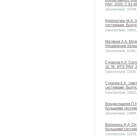
оперативного упр
РАН, 2005. С.81-8
(просмотров: 10744, 
Куропаткин М.А. 
системами. Выпуск
(просмотров: 10651, 
Матвеев А.А. Мод
Управление больш
(просмотров: 11341, 
Суханов А.Л. Сог
10. М.: ИПУ РАН, 
(просмотров: 11425, 
Сухачев К.А., Цв
системами. Выпуск
(просмотров: 14623, 
Владиславлев П.Н
большими системам
(просмотров: 13098, 
Воронина И.Д. Оп
большими системам
(просмотров: 11679, 