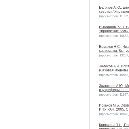
Беляков А.Ю., Ел
свертки / Управле
(просмотров: 11652, 
Выборнов Р.А. Ст
Управление больш
(просмотров: 10652, 
Ермаков Н.С., Ив
системами. Выпуск
(просмотров: 13237, 
Залесов А.И. Вли
(базовая модель) 
(просмотров: 10848, 
Заложнев А.Ю., Мо
внутрифирменного
(просмотров: 11987, 
Искаков М.Б. Эфф
ИПУ РАН, 2005. С.
(просмотров: 10820, 
Корюхина Т.Н., П