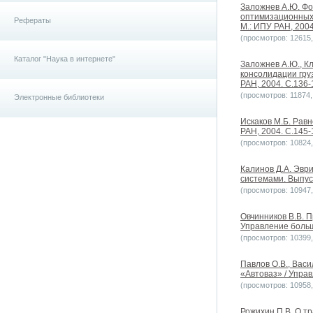
Заложнев А.Ю. Фо
оптимизационных 
Рефераты
М.: ИПУ РАН, 2004
(просмотров: 12615, 
Каталог "Наука в интернете"
Заложнев А.Ю., К
консолидации гру
РАН, 2004. С.136-
(просмотров: 11874, 
Электронные библиотеки
Искаков М.Б. Рав
РАН, 2004. С.145-
(просмотров: 10824, 
Калинов Д.А. Эвр
системами. Выпуск
(просмотров: 10947, 
Овчинников В.В. 
Управление больш
(просмотров: 10399, 
Павлов О.В., Вас
«Автоваз» / Управ
(просмотров: 10958, 
Рожихин П.В. О т