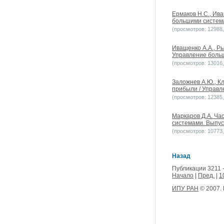
Ермаков Н.С., Ив
большими системам
(просмотров: 12988, 
Иващенко А.А., Р
Управление больш
(просмотров: 13016, 
Заложнев А.Ю., К
прибыли / Управл
(просмотров: 12385, 
Маркаров Д.А. Ча
системами. Выпуск
(просмотров: 10773, 
Назад
Публикации 3211 -
Начало
|
Пред.
|
1
ИПУ РАН
© 2007.