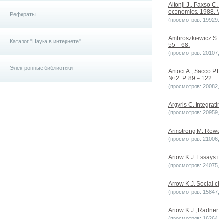
Altonji J., Paxso C
economics. 1988. Vo
Рефераты
(просмотров: 19929, 
Ambroszkiewicz S. O
Каталог "Наука в интернете"
55 – 68.
(просмотров: 20107, 
Электронные библиотеки
Antoci A., Sacco P.
№ 2. P. 89 – 122.
(просмотров: 20082, 
Argyris C. Integrati
(просмотров: 20959, 
Armstrong M. Rewa
(просмотров: 21006, 
Arrow K.J. Essays 
(просмотров: 24075, 
Arrow K.J. Social c
(просмотров: 15847, 
Arrow K.J., Radner 
(просмотров: 16264, 