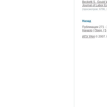
Becketti S., Gould 
Journal of Labor Ec
(просмотров: 6796, з
Назад
Публикации 271 - 
Начало
|
Пред.
|
5
ИПУ РАН
© 2007.