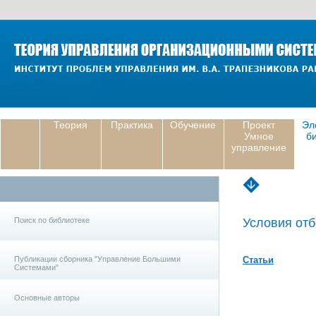
Теория
Практика
Обучение
Проект
Эл
Умное
б
управление
Поиск по библиотеке
Условия отб
Публикации сборника "Управление Большими
Статьи
Системами"
Основные авторы