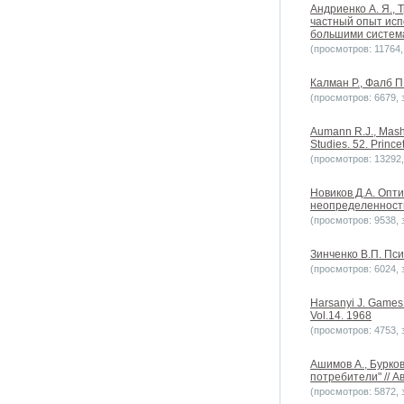
Андриенко А. Я.,
частный опыт исп
большими системам
(просмотров: 11764, 
Калман Р., Фалб П
(просмотров: 6679, з
Aumann R.J., Mashl
Studies. 52. Prince
(просмотров: 13292, 
Новиков Д.А. Опт
неопределенностью
(просмотров: 9538, з
Зинченко В.П. Пси
(просмотров: 6024, з
Harsanyi J. Games 
Vol.14. 1968
(просмотров: 4753, з
Ашимов А., Бурко
потребители" // А
(просмотров: 5872, з