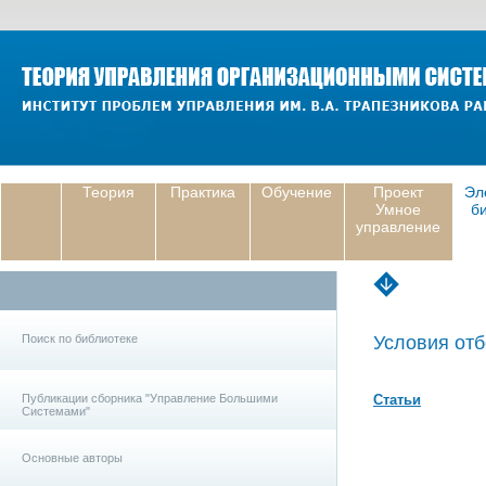
Теория
Практика
Обучение
Проект
Эл
Умное
б
управление
Поиск по библиотеке
Условия отб
Публикации сборника "Управление Большими
Статьи
Системами"
Основные авторы