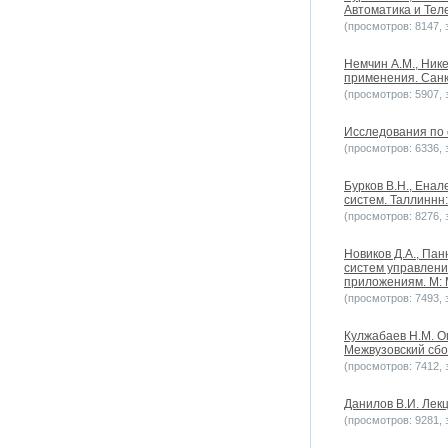
Автоматика и Теле
(просмотров: 8147, з
Немчин А.М., Ник
применения. Санк
(просмотров: 5907, з
Исследования по о
(просмотров: 6336, з
Бурков B.H., Ена
систем. Таллиннн
(просмотров: 8276, з
Новиков Д.А., Па
систем управлени
приложениям. М: М
(просмотров: 7493, з
Кулжабаев Н.М. О
Межвузовский сбо
(просмотров: 7412, з
Данилов В.И. Лекц
(просмотров: 9281, з