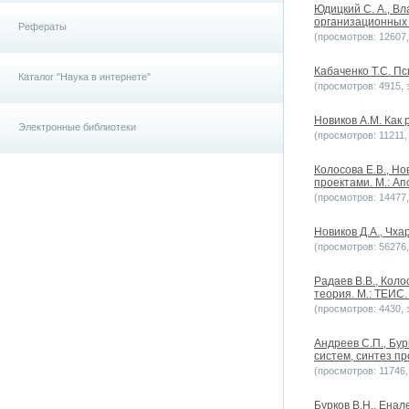
Юдицкий С. А., В
организационных 
Рефераты
(просмотров: 12607, 
Кабаченко Т.С. Пс
Каталог "Наука в интернете"
(просмотров: 4915, з
Новиков А.М. Как р
Электронные библиотеки
(просмотров: 11211, 
Колосова Е.В., Но
проектами. М.: Ап
(просмотров: 14477, 
Новиков Д.А., Чха
(просмотров: 56276, 
Радаев В.В., Коло
теория. М.: ТЕИС.
(просмотров: 4430, з
Андреев С.П., Бу
систем, синтез п
(просмотров: 11746, 
Бурков B.H., Енал