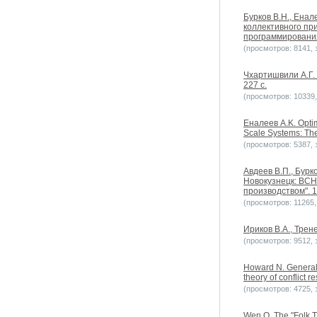
Бурков B.H., Енал
коллективного пр
программировани
(просмотров: 8141, з
Чхартишвили А.Г.
227 с.
(просмотров: 10339, 
Еналеев A.K. Optim
Scale Systems: The
(просмотров: 5387, з
Авдеев В.П., Бурк
Новокузнецк: ВСН
производством". 
(просмотров: 11265, 
Ириков В.А., Тре
(просмотров: 9512, з
Howard N. General
theory of conflict r
(просмотров: 4725, з
Wen Q. The "Folk T