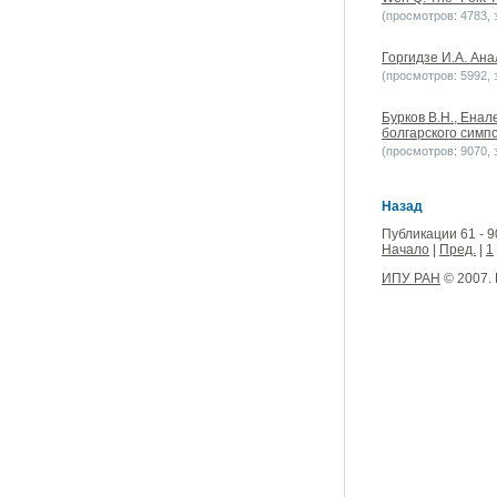
(просмотров: 4783, з
Горгидзе И.A. Ана
(просмотров: 5992, з
Бурков B.H., Енал
болгарского симп
(просмотров: 9070, з
Назад
Публикации 61 - 9
Начало
|
Пред.
|
1
ИПУ РАН
© 2007.