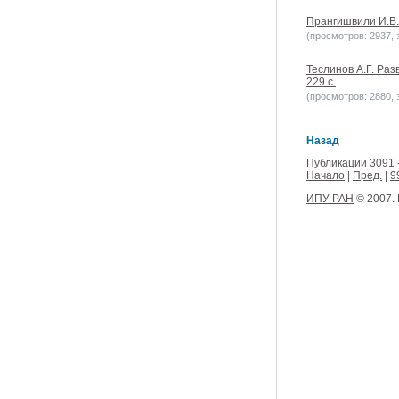
Прангишвили И.В. 
(просмотров: 2937, з
Теслинов А.Г. Раз
229 с.
(просмотров: 2880, з
Назад
Публикации 3091 
Начало
|
Пред.
|
9
ИПУ РАН
© 2007.