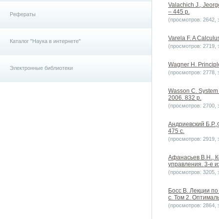
Valachich J., Jeorg
– 445 p.
Рефераты
(просмотров: 2642, з
Varela F. A Calculus
Каталог "Наука в интернете"
(просмотров: 2719, з
Wagner H. Principl
Электронные библиотеки
(просмотров: 2778, з
Wasson C. System A
2006. 832 p.
(просмотров: 2700, з
Андриевский Б.Р.,
475 с.
(просмотров: 2919, з
Афанасьев В.Н., 
управления. 3-е и
(просмотров: 3205, з
Босс В. Лекции по
с. Том 2. Оптимал
(просмотров: 2864, з