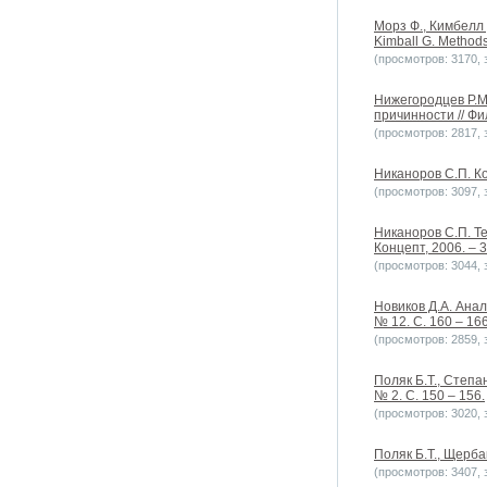
Морз Ф., Кимбелл 
Kimball G. Methods
(просмотров: 3170, з
Нижегородцев Р.М
причинности // Фи
(просмотров: 2817, з
Никаноров С.П. Ко
(просмотров: 3097, з
Никаноров С.П. Т
Концепт, 2006. – 3
(просмотров: 3044, з
Новиков Д.А. Ана
№ 12. C. 160 – 166
(просмотров: 2859, з
Поляк Б.Т., Степа
№ 2. С. 150 – 156.
(просмотров: 3020, з
Поляк Б.Т., Щерба
(просмотров: 3407, з