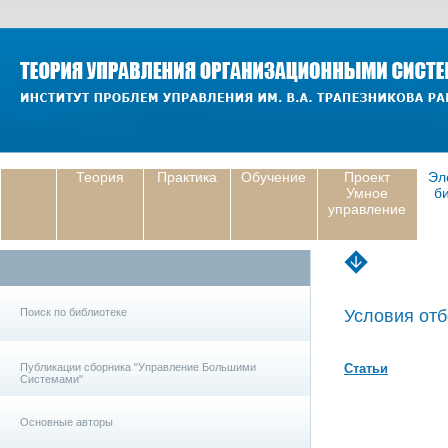
Теория
Практика
Обучение
Проект
Эл
Умное
б
управление
Поиск по библиотеке
Условия отб
Публикации сборника "Управление Большими
Статьи
Системами"
Основные авторы