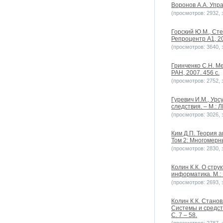
Воронов А.А. Упра
(просмотров: 2932, з
Горский Ю.М., Сте
Репроцентр А1, 20
(просмотров: 3640, з
Гринченко С.Н. М
РАН, 2007. 456 с.
(просмотров: 2752, з
Гуревич И.М., Ур
следствия. – М.: 
(просмотров: 3026, з
Ким Д.П. Теория а
Том 2: Многомерн
(просмотров: 2830, з
Колин К.К. О стр
информатика. М.: 
(просмотров: 2693, з
Колин К.К. Стано
Системы и средст
С. 7 – 58.