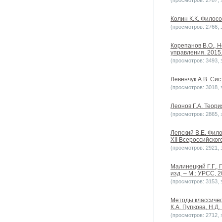
(просмотров: 2787, з
Колин К.К. Филос
(просмотров: 2766, з
Корепанов В.О., 
управления. 2015. 
(просмотров: 3493, з
Левенчук А.В. Си
(просмотров: 3018, з
Леонов Г.А. Теори
(просмотров: 2865, з
Лепский В.Е. Фил
XII Всероссийског
(просмотров: 2921, з
Малинецкий Г.Г., 
изд. – М.: УРСС, 2
(просмотров: 3153, з
Методы классичес
К.А. Пупкова, Н.Д.
(просмотров: 2712, з