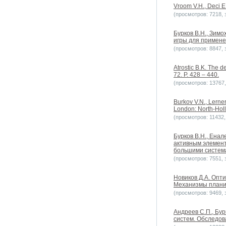
Vroom V.H., Deci 
(просмотров: 7218, з
Бурков B.H., Зимо
игры для примене
(просмотров: 8847, з
Atrostic B.K. The 
72. P. 428 – 440.
(просмотров: 13767, 
Burkov V.N., Lerner
London: North-Holl
(просмотров: 11432, 
Бурков B.H., Енал
активным элемен
большими систем
(просмотров: 7551, з
Новиков Д.А. Опт
Механизмы планир
(просмотров: 9469, з
Андреев С.П., Бу
систем. Обследов