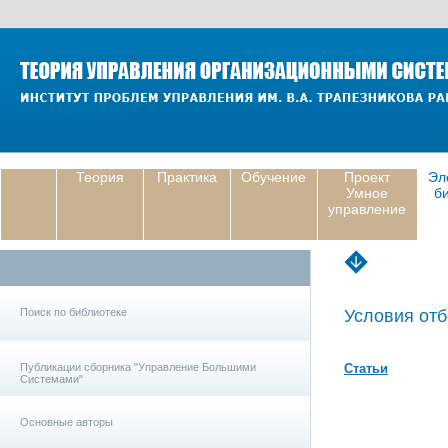
Теория
Практика
Обучение
Проект
Эл
Умное
б
управление
Поиск по библиотеке
Условия отб
Публикации сборника "Управление Большими
Статьи
Системами"
Основные авторы