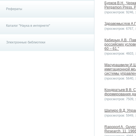
Бурков B.H., Черк
Pergamon Press. Pr
Рефераты
(просмотров: 9246, з
Здравомыслов А.Г.
Каталог "Наука в интернете"
(просмотров: 6767, з
Кабицын А.В., Па
Электронные библиотеки
российских услов
60 – 61."
(просмотров: 4603, з
Масурашвили И.Ш.
имитационной мод
системы управлен
(просмотров: 5640, з
Кондратьев В.В. 
формирования данн
(просмотров: 7509, з
Шапиро В.Д. Упра
(просмотров: 5949, з
Rapoport A., Guyer
Research. 11. 196