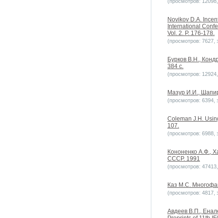
(просмотров: 12098, 
Novikov D.A. Incent
International Conf
Vol. 2. P. 176-178.
(просмотров: 7627, з
Бурков В.Н., Кон
384 с.
(просмотров: 12924, 
Мазур И.И., Шапи
(просмотров: 6394, з
Coleman J.H. Using
107.
(просмотров: 6988, з
Кононенко А.Ф., Х
СССР. 1991
(просмотров: 47413, 
Каз М.С. Многофак
(просмотров: 4817, з
Авдеев В.П., Енале