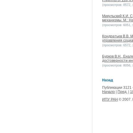
Preprints of 11th 
(просмотров: 8572, з
Микульский К.И. 
механизмы. М.: На
(просмотров: 6051, з
Кондратьев В.В. 
управления социа
(просмотров: 6572, з
Бурков B.H., Енал
достоверности инф
(просмотров: 8056, з
Назад
Публикации 3121 
Начало
|
Пред.
|
1
ИПУ РАН
© 2007.