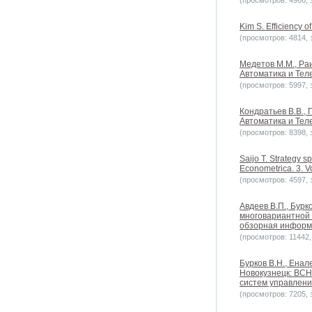
(просмотров: 4966, з
Kim S. Efficiency o
(просмотров: 4814, з
Медетов М.М., Раи
Автоматика и Теле
(просмотров: 5997, з
Кондратьев В.В.,
Автоматика и Теле
(просмотров: 8398, з
Saijo T. Strategy s
Econometrica. 3. V
(просмотров: 4597, з
Авдеев В.П., Бурк
многовариантной 
обзорная информа
(просмотров: 11442, 
Бурков B.H., Ена
Новокузнецк: ВСН
систем управлени
(просмотров: 7205, з