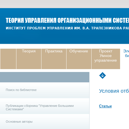
Теория
Практика
Обучение
Проект
Эл
Умное
б
управление
Поиск по библиотеке
Условия отб
Публикации сборника "Управление Большими
Статьи
Системами"
Основные авторы