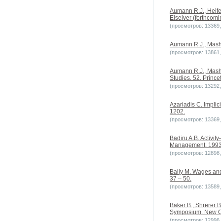
Aumann R.J., Heife
Elseiver (forthcomi
(просмотров: 13369, 
Aumann R.J., Mashl
(просмотров: 13861, 
Aumann R.J., Mashl
Studies. 52. Prince
(просмотров: 13292, 
Azariadis C. Implic
1202.
(просмотров: 13369, 
Badiru A.B. Activit
Management. 1993. 
(просмотров: 12898, 
Baily M. Wages and
37 – 50.
(просмотров: 13589, 
Baker B., Shrerer B
Symposium. New O
(просмотров: 12996, 