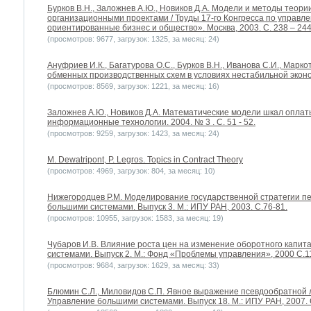
Бурков В.Н., Заложнев А.Ю., Новиков Д.А. Модели и методы теори
организационными проектами / Труды 17-го Конгресса по управл
ориентированные бизнес и общество». Москва, 2003. С. 238 – 244
(просмотров: 9677, загрузок: 1325, за месяц: 24)
Ануфриев И.К., Багатурова О.С., Бурков В.Н., Иванова С.И., Марк
обменных производственных схем в условиях нестабильной эконом
(просмотров: 8569, загрузок: 1221, за месяц: 16)
Заложнев А.Ю., Новиков Д.А. Математические модели шкал оплат
информационные технологии. 2004. № 3 . С. 51 - 52.
(просмотров: 9259, загрузок: 1423, за месяц: 24)
M. Dewatripont, P. Legros. Topics in Contract Theory
(просмотров: 4969, загрузок: 804, за месяц: 10)
Нижегородцев Р.М. Моделирование государственной стратегии п
большими системами. Выпуск 3. М.: ИПУ РАН, 2003. С.76-81.
(просмотров: 10955, загрузок: 1583, за месяц: 19)
Чубаров И.В. Влияние роста цен на изменение оборотного капит
системами. Выпуск 2. М.: Фонд «Проблемы управления», 2000 С.1
(просмотров: 9684, загрузок: 1629, за месяц: 33)
Блюмин С.Л., Миловидов С.П. Явное выражение псевдообратной 
Управление большими системами. Выпуск 18. М.: ИПУ РАН, 2007. 