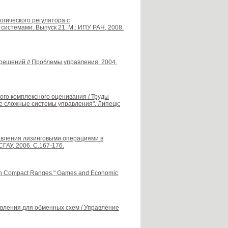
огического регулятора с
системами. Выпуск 21. М.: ИПУ РАН, 2008.
решений // Проблемы управления. 2004.
кого комплексного оценивания / Труды
 сложные системы управления". Липецк:
равления лизинговыми операциями в
ГАУ, 2006. С.167-176.
ng on Compact Ranges," Games and Economic
вления для обменных схем / Управление