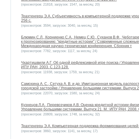
(просмотров: 21818, загрузок: 1547, за месяц: 20)
Трахтенгерц Э.А. Субъективность в компьютерной поддержке управ
256 с.
(просмотров: 3594, загрузок: 3040, за месяц: 15)
Блюмин С.Л., Корниенко С.А., Немец С.Ю., Суханов В.Ф., Чебота
к прогнозированию: "кредитные истории" / Современные сложны
Международная научно-техническая конференция. Сборник т
(просмотров: 7782, загрузок: 1117, за месяц: 24)
Чхартишвили А.Г. Об одной рефлексивной игре поиска / Управлен
ИПУ РАН, 2003. С.123-128.
(просмотров: 11938, загрузок: 1759, за месяц: 21)
Самохина А. С., Сетуха А. В. и др. Имитационная модель распро
городской застройке / Управление большими системами. Выпуск 20
(просмотров: 22070, загрузок: 1580, за месяц: 24)
Кузнецов Л.А., Перевозчиков А.В. Оценка кредитной истории физи
Управление большими системами. Выпуск 21. М.: ИПУ РАН, 2008. 
(просмотров: 20809, загрузок: 1748, за месяц: 32)
Трахтенгерц Э.А. Компьютерная поддержка формирования целей и с
(просмотров: 3860, загрузок: 1141, за месяц: 17)