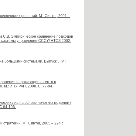
ленческих решений. М.: Синтег, 2001. -
рев С.В. Эмпирическое сравнение подходов
е системы управления СССУ/ HTCS’2002.
ие большими системами. Выпуск 5. М.:
странения поражающего агента в
. М.: ИПУ РАН, 2008. С. 77-94.
ческих лиц на основе нечетких моделей /
С.84-106.
тратегий. М.: Синтег, 2005 – 224 с.