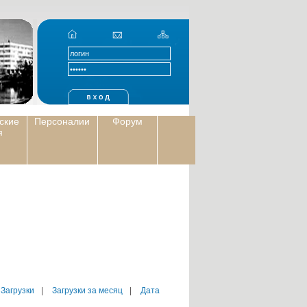
ские
Персоналии
Форум
я
 Загрузки
|
Загрузки за месяц
|
Дата