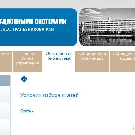
ение
Проект
Электронная
Конференции
Периодиче
Умное
библиотека
и семинары
издани
управление
Условия отбора статей
Статьи
↓