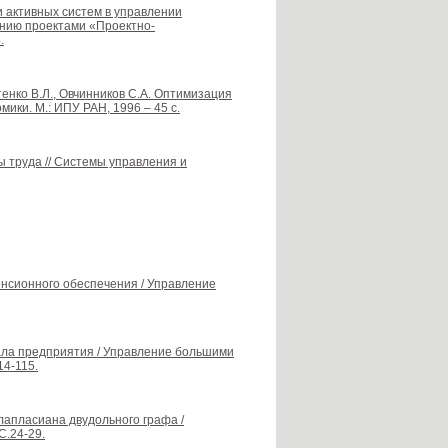
и активных систем в управлении
ению проектами «Проектно-
.
отенко В.Л., Овчинников С.А. Оптимизация
ики. М.: ИПУ РАН, 1996 – 45 с.
ы труда // Системы управления и
енсионного обеспечения / Управление
ала предприятия / Управление большими
14-115.
лапласиана двудольного графа /
С.24-29.