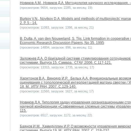
Новиков А.М., Новиков Д.А. Методология научного исследования. – 
(просмотров: 9654, загрузок: 2285, за месяц: 19)
Burkov V.N., Novikov D.A. Models and methods of multiprojects' mana
2. P. 5 - 14.
(просмотров: 11083, загрузок: 1398, за месяц: 21)
B. Dutta, A. van den Nouweland, S. Tijs. Link formation in cooperative si
Economic Research Discussion Papers, No 35. 1995
(просмотров: 14804, загрузок: 896, за месяц: 11)
Заложнев Д.А. О бригадной системе стимулирования сотруднико
системами. Выпуск 15. Самара.: СГАУ, 2006. С.117-121.
(просмотров: 13315, загрузок: 1735, за месяц: 17)
Харитонов В.А., Винокур И.Р. , Белых А.А. Функциональные возм
оценивания с топологической интерпретацией матриц свертки / 
18. М.: ИПУ РАН, 2007. С.129-140.
(просмотров: 11560, загрузок: 1627, за месяц: 17)
Новиков Д.А. Типология задач управления организационными ст
научной конференции «Современные сложные системы управления
115.
(просмотров: 6517, загрузок: 1172, за месяц: 22)
Баянов И.М., Хамидуллин И.Р. О возможности управления микро
системами. Выпуск 19. М.: ИПУ РАН, 2007. С. 218-237.