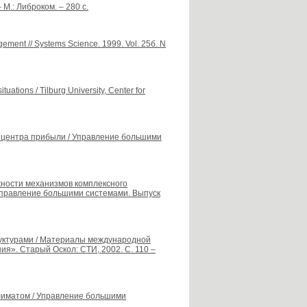
М.: Либроком. – 280 с.
gement // Systems Science. 1999. Vol. 25б. N
tuations / Tilburg University, Center for
в центра прибыли / Управление большими
ожности механизмов комплексного
Управление большими системами. Выпуск
руктурами / Материалы международной
». Старый Оскол: СТИ, 2002. С. 110 –
климатом / Управление большими