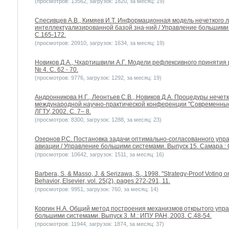
(просмотров: 13562, загрузок: 1820, за месяц: 19)
Спесивцев А.В., Кимяев И.Т. Информационная модель нечеткого л
интеллектуализированной базой зна-ний / Управление большими 
С.165-172.
(просмотров: 20910, загрузок: 1634, за месяц: 19)
Новиков Д.А., Чхартишвили А.Г. Модели рефлексивного принятия 
№ 4. С. 62 - 70.
(просмотров: 9776, загрузок: 1292, за месяц: 19)
Андронникова Н.Г., Леонтьев С.В., Новиков Д.А. Процедуры нечет
международной научно-практической конференции "Современные
ЛГТУ, 2002. С. 7– 8.
(просмотров: 8300, загрузок: 1288, за месяц: 23)
Озернов Р.С. Постановка задачи оптимально-согласованного уп
авиации / Управление большими системами. Выпуск 15. Самара.: С
(просмотров: 10642, загрузок: 1511, за месяц: 16)
Barbera, S. & Masso, J. & Serizawa, S., 1998. "Strategy-Proof Voti
Behavior, Elsevier, vol. 25(2), pages 272-291, 11.
(просмотров: 9951, загрузок: 760, за месяц: 14)
Коргин Н.А. Общий метод построения механизмов открытого упра
большими системами. Выпуск 3. М.: ИПУ РАН, 2003. С.48-54.
(просмотров: 11944, загрузок: 1874, за месяц: 37)