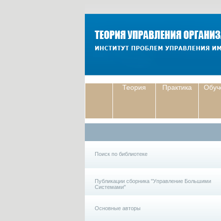
Теория
Практика
Обуч
Поиск по библиотеке
Публикации сборника "Управление Большими
Системами"
Основные авторы