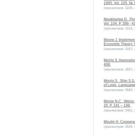
1995. Vol. 105. № 1
(просмотров: 3228, з
Mookherjee D., Png 
Vol. 104. P. 399 - 4
(просмотров: 3153, з
Moore J. Implement
Economic Theory. V
(просмотров: 3167, з
Morris S. Approxim
408.
(просмотров: 3657, з
Morris S., Shin S.
of Logic, Language 
(просмотров: 3682, з
Morse N.C., Weiss 
20. P. 191 – 198.
(просмотров: 3401, з
Moulin H. Cooperat
(просмотров: 3528, з