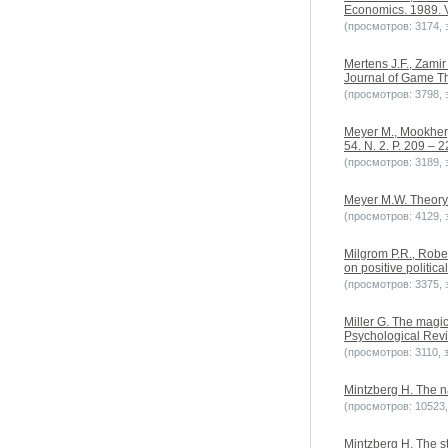
Economics. 1989. Vo
(просмотров: 3174, з
Mertens J.F., Zamir
Journal of Game Th
(просмотров: 3798, з
Meyer M., Mookherj
54. N. 2. P. 209 – 2
(просмотров: 3189, з
Meyer M.W. Theory o
(просмотров: 4129, з
Milgrom P.R., Rober
on positive politi
(просмотров: 3375, з
Miller G. The magic
Psychological Revie
(просмотров: 3110, з
Mintzberg H. The n
(просмотров: 10523, 
Mintzberg H. The st