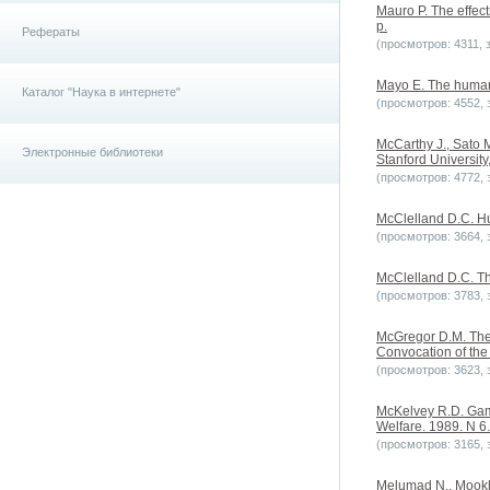
Mauro P. The effec
p.
Рефераты
(просмотров: 4311, з
Mayo E. The human p
Каталог "Наука в интернете"
(просмотров: 4552, з
McCarthy J., Sato 
Электронные библиотеки
Stanford University
(просмотров: 4772, з
McClelland D.C. Hu
(просмотров: 3664, з
McClelland D.C. The
(просмотров: 3783, з
McGregor D.M. The 
Convocation of the
(просмотров: 3623, з
McKelvey R.D. Game
Welfare. 1989. N 6.
(просмотров: 3165, з
Melumad N., Mookhe