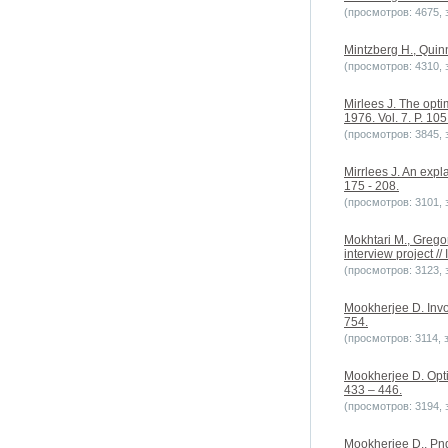
(просмотров: 4675, з
Mintzberg H., Quinn
(просмотров: 4310, з
Mirlees J. The opti
1976. Vol. 7. P. 105
(просмотров: 3845, з
Mirrlees J. An expl
175 - 208.
(просмотров: 3101, з
Mokhtari M., Gregor
interview project /
(просмотров: 3123, з
Mookherjee D. Invo
754.
(просмотров: 3114, з
Mookherjee D. Opti
433 – 446.
(просмотров: 3194, з
Mookherjee D., Png