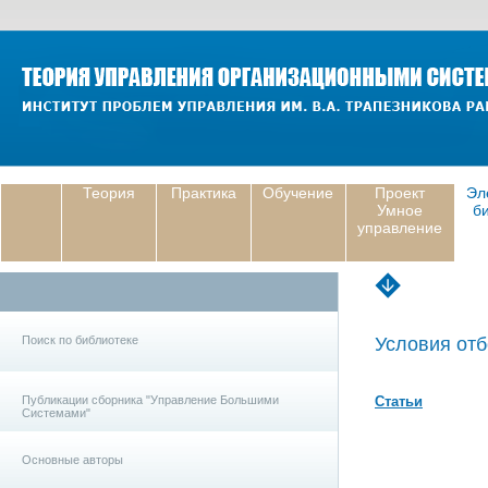
Теория
Практика
Обучение
Проект
Эл
Умное
б
управление
Поиск по библиотеке
Условия отб
Публикации сборника "Управление Большими
Статьи
Системами"
Основные авторы