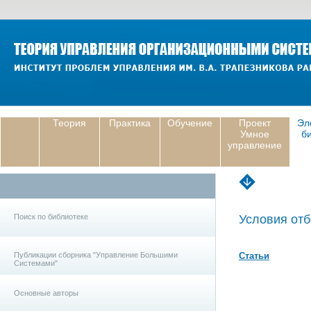
Теория
Практика
Обучение
Проект
Эл
Умное
б
управление
Поиск по библиотеке
Условия отб
Публикации сборника "Управление Большими
Статьи
Системами"
Основные авторы