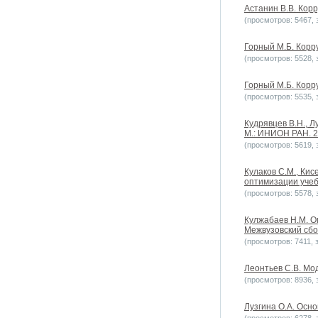
Астанин В.В. Корр
(просмотров: 5467, з
Горный М.Б. Корру
(просмотров: 5528, з
Горный М.Б. Корру
(просмотров: 5535, з
Кудрявцев В.Н., Л
М.: ИНИОН РАН. 
(просмотров: 5619, з
Кулаков С.М., Кис
оптимизации учеб
(просмотров: 5578, з
Кулжабаев Н.М. О
Межвузовский сбо
(просмотров: 7411, з
Леонтьев С.В. Мо
(просмотров: 8936, з
Лузгина О.А. Осн