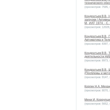
технического обе
(просмотров: 7595, з
Кондратьев В.В., 
загрузки / Актив
М., ИАТ, 1974. - С.
(просмотров: 12028, 
Кондратьев В.В.,
Автоматика и Теле
(просмотров: 8397, з
Кондратьев В.В., 
деятельности НИИ
(просмотров: 8973, з
Кондратьев В.В.,
(Проблемы и метод
(просмотров: 9147, з
Коргин Н.А. Меха
(просмотров: 8070, з
Мени И. Коррупци
(просмотров: 5652, з