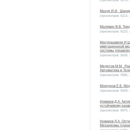
(просмотров: 6278, з
Мазур И.И., Шапи
(просмотров: 6213, з
Малявин В.В. Трид
(просмотров: 6223, з
Масурашвили И.Ш.
имитационной мод
системы управлен
(просмотров: 5639, з
Медетов М.М., Раи
Автоматика и Теле
(просмотров: 5995, з
Моргунов Е.Б. Мод
(просмотров: 5929, з
Новиков Д.А. Акт
устойчивому разв
(просмотров: 8970, з
Новиков Д.А. Опт
Механизмы планир