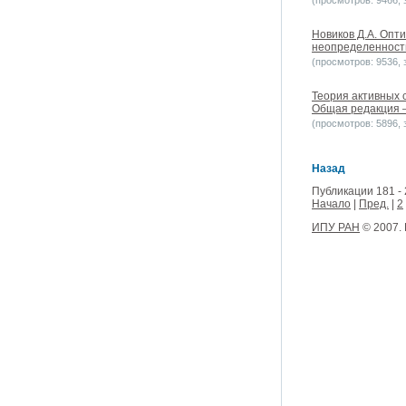
(просмотров: 9466, з
Новиков Д.А. Опт
неопределенностью
(просмотров: 9536, з
Теория активных 
Общая редакция – В
(просмотров: 5896, з
Назад
Публикации 181 - 
Начало
|
Пред.
|
2
ИПУ РАН
© 2007.