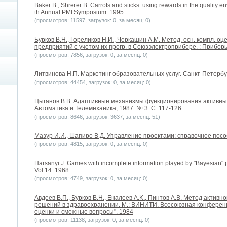
Baker B., Shrerer B. Carrots and sticks: using rewards in the quality
th Annual PMI Symposium. 1995
(просмотров: 11597, загрузок: 0, за месяц: 0)
Бурков В.Н., Гореликов Н.И., Черкашин А.М. Метод. осн. компл. о
предприятий с учетом их прогр. в Союзэлектроприборе. : Приборы
(просмотров: 7856, загрузок: 0, за месяц: 0)
Литвинова Н.П. Маркетинг образовательных услуг. Санкт-Петербу
(просмотров: 44454, загрузок: 0, за месяц: 0)
Цыганов В.В. Адаптивные механизмы функционирования активных с
Автоматика и Телемеханика, 1987. № 3. С. 117-126.
(просмотров: 8646, загрузок: 3637, за месяц: 51)
Мазур И.И., Шапиро В.Д. Управление проектами: справочное посо
(просмотров: 4815, загрузок: 0, за месяц: 0)
Harsanyi J. Games with incomplete information played by "Bayesian" pl
Vol.14. 1968
(просмотров: 4749, загрузок: 0, за месяц: 0)
Авдеев В.П., Бурков В.Н., Еналеев A.K., Пинтов А.В. Метод акти
решений в здравоохранении. М.: ВИНИТИ. Всесоюзная конференц
оценки и смежные вопросы". 1984
(просмотров: 11138, загрузок: 0, за месяц: 0)