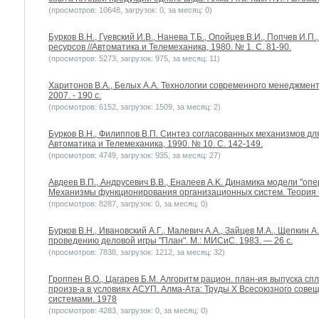
(просмотров: 10648, загрузок: 0, за месяц: 0)
Бурков В.Н., Гуевский И.В., Нанева Т.Б., Опойцев В.И., Попчев И.
ресурсов //Автоматика и Телемеханика, 1980. № 1. С. 81-90.
(просмотров: 5273, загрузок: 975, за месяц: 11)
Харитонов В.А., Белых А.А. Технологии современного менеджмента.
2007. - 190 с.
(просмотров: 6152, загрузок: 1509, за месяц: 2)
Бурков B.H., Филиппов В.П. Синтез согласованных механизмов дл
Автоматика и Телемеханика, 1990. № 10. С. 142-149.
(просмотров: 4749, загрузок: 935, за месяц: 27)
Авдеев В.П., Андрусевич В.В., Еналеев A.K. Динамика модели "оп
Механизмы функционирования организационных систем. Теория 
(просмотров: 8287, загрузок: 0, за месяц: 0)
Бурков B.H., Ивановский А.Г., Малевич А.А., Зайцев М.А., Щепкин 
проведению деловой игры "План". М.: МИСиС. 1983. — 26 с.
(просмотров: 7838, загрузок: 1212, за месяц: 32)
Гроппен В.О., Цагарев Б.М. Алгоритм рацион. план-ия выпуска с
произв-а в условиях АСУП. Алма-Ата: Труды X Всесоюзного сов
системами. 1978
(просмотров: 4283, загрузок: 0, за месяц: 0)