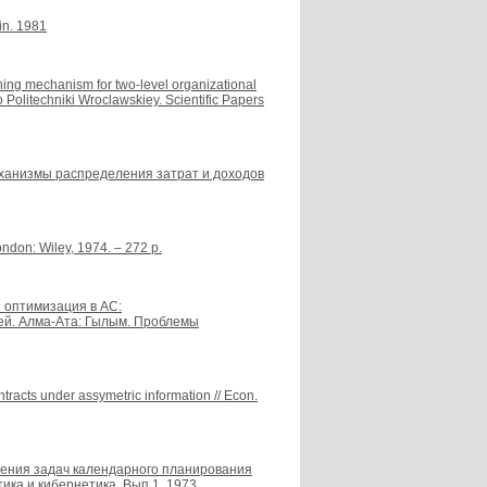
in. 1981
oning mechanism for two-level organizational
Politechniki Wroclawskiey. Scientific Papers
 механизмы распределения затрат и доходов
ondon: Wiley, 1974. – 272 p.
я оптимизация в АС:
ией. Алма-Ата: Гылым. Проблемы
racts under assymetric information // Econ.
ешения задач календарного планирования
ика и кибернетика. Вып.1. 1973