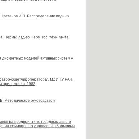
П., Цветанов И.П. Распределение водных
 Пермь: Изд-во Перм. гос. техн. ун-та,
я дискретных моделей активных систем //
ератор-советчик оператора". М.: ИПУ РАН.
и приложения. 1982
А.В. Методическое руководство к
плавов на предприятиях твердосплавного
ещания-семинара по управлению большими