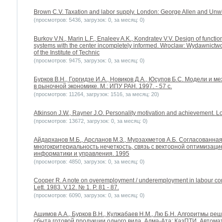
Brown C.V. Taxation and labor supply. London: George Allen and Unw
(просмотров: 5436, загрузок: 0, за месяц: 0)
Burkov V.N., Marin L.F., Enaleev A.K., Kondratev V.V. Design of functi
systems with the center incompletely informed. Wroclaw: Wydawnictwo 
of the Institute of Technic
(просмотров: 9475, загрузок: 0, за месяц: 0)
Бурков B.H., Горгидзе И.А., Новиков Д.А., Юсупов Б.С. Модели и
в рыночной экономике. М.: ИПУ РАН. 1997. - 57 с.
(просмотров: 11264, загрузок: 1516, за месяц: 20)
Atkinson J.W., Rayner J.O. Personality motivation and achievement. L
(просмотров: 13672, загрузок: 0, за месяц: 0)
Айдарханов М.Б., Арсланов М.З., Мурзахметов А.Б. Согласованна
многокритериальность нечеткость, связь с векторной оптимизац
информатики и управления. 1995
(просмотров: 4850, загрузок: 0, за месяц: 0)
Cooper R. A note on overemployment / underemployment in labour cont
Lett. 1983. V.12. № 1. P. 81 - 87.
(просмотров: 6090, загрузок: 0, за месяц: 0)
Ашимов А.А., Бурков В.Н., Кулжабаев Н.М., Лю Б.Н. Алгоритмы р
сбыта готовой продукции одного вида. Алма-Ата: КазПТИ. Автомат