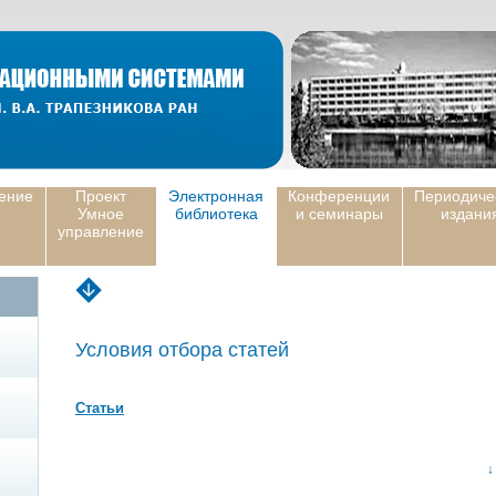
ение
Проект
Электронная
Конференции
Периодиче
Умное
библиотека
и семинары
издани
управление
Условия отбора статей
Статьи
↓