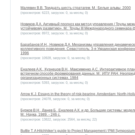
Малявин В.В. Тридцать шесть стратагем. М.: Белые альвы. 2000
(просмотров: 6223, загрузок: 0, за месяц: 0)
Новиков Д.А. Активный прогноз как метод управления / Труды ме
устойчивому развитию». М.: Труды III Международного семинара 
(просмотров: 8972, загрузок: 0, за месяц: 0)
Барабанов И.Н., Новиков Д.А. Механизмы управления динамичес
коллективного поведения. Севастополь: 3-я Украинская конферен
1996
(просмотров: 10928, загрузок: 0, за месяц: 0)
Еналеев A.K., Кузнецов В.Н., Максименко А.С. Интерактивное пл
встречном способе формирования данных. М.: ИПУ РАН. Неопреде
организационных системах. 1984
(просмотров: 5393, загрузок: 0, за месяц: 0)
Arrow K.J. Essays in the theory of risk-bearing. Amsterdam: North-Ho
(просмотров: 24078, загрузок: 0, за месяц: 0)
Бурков В.Н., Данев Б., Еналеев А.К. и др. Большие системы: мод
М.: Наука, 1989. - 246 с.
(просмотров: 13822, загрузок: 2564, за месяц: 22)
Buttle T. A Hitchhiker’s guide to Project Management / PMI Symposium.