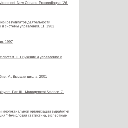
 environment. New Orleans: Proceedings of 26-
ценки результатов деятельности
 и системы управления. 11. 1982
рг: 1997
истем. III. Обучение и управление //
бие. М.: Высшая школа. 2001
ayers. Part III. : Management Science. 7.
вной многоканальной организации выработки
ия "Нечисловая статистика, экспертные