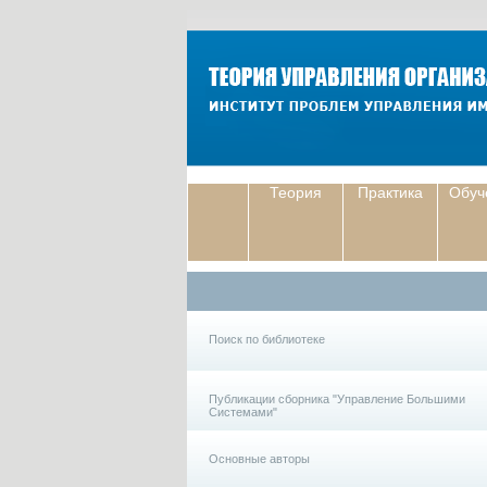
Теория
Практика
Обуч
Поиск по библиотеке
Публикации сборника "Управление Большими
Системами"
Основные авторы