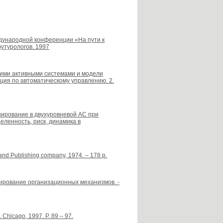
ждународной конференции «На пути к
футурологов. 1997
кими активными системами и модели
ция по автоматическому управлению. 2.
анирование в двухуровневой АС при
ленность, риск, динамика в
lland Publishing company, 1974. – 178 p.
елирование организационных механизмов. -
 Chicago, 1997. P. 89 – 97.