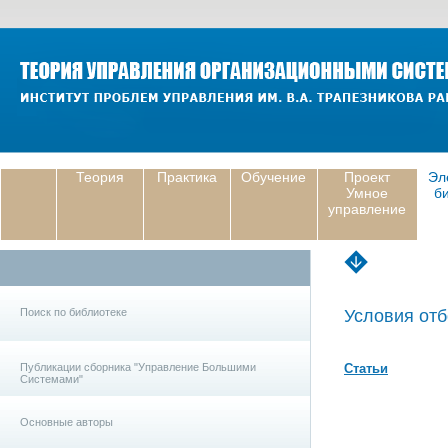
Теория
Практика
Обучение
Проект
Эл
Умное
б
управление
Поиск по библиотеке
Условия отб
Публикации сборника "Управление Большими
Статьи
Системами"
Основные авторы