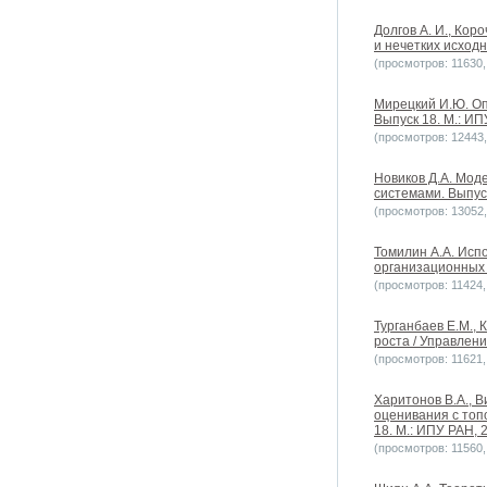
Долгов А. И., Ко
и нечетких исходн
(просмотров: 11630, 
Мирецкий И.Ю. Оп
Выпуск 18. М.: ИП
(просмотров: 12443, 
Новиков Д.А. Мо
системами. Выпуск
(просмотров: 13052, 
Томилин А.А. Исп
организационных 
(просмотров: 11424, 
Турганбаев Е.М.,
роста / Управлени
(просмотров: 11621, 
Харитонов В.А., 
оценивания с топ
18. М.: ИПУ РАН, 
(просмотров: 11560, 