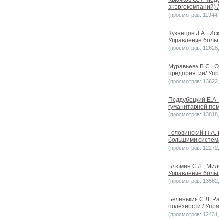
Крючков О.А. Мод
энергокомпаний) 
(просмотров: 11944, 
Кузнецов Л.А., И
Управление больш
(просмотров: 12628, 
Муравьева В.С., 
предприятии/ Упр
(просмотров: 13622, 
Поддубецкий Е.А.
гуманитарной пом
(просмотров: 13818, 
Головинский П.А.
большими системам
(просмотров: 12272, 
Блюмин С.Л., Мил
Управление больш
(просмотров: 13562, 
Беленький С.Л. Р
полезности / Упра
(просмотров: 12431, 