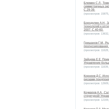
Блюмин С.Л., Том
симметричных окр
С.29-39.
(просмотров: 15875, 
Бородулин А.Н., 
технологий к опт
2007. С.40-60.
(просмотров: 13632, 
Гришанов Г.М., Р
прогнозирования 
(просмотров: 11628, 
Зайцева Е.Е. При
Управление больш
(просмотров: 11639, 
Корнеев Д.С. Исп
рисками предприя
(просмотров: 12609, 
Кочкаров А.А., С
структурой/ Упра
(просмотров: 12169, 