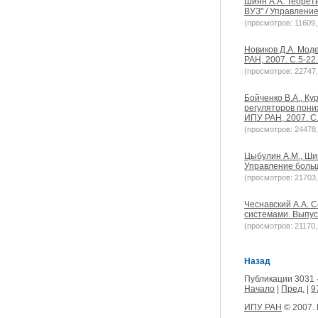
Шиян А.А. Теорет
ВУЗ" / Управление
(просмотров: 11609, 
Новиков Д.А. Мод
РАН, 2007. С.5-22.
(просмотров: 22747, 
Бойченко В.А., Ку
регуляторов пони
ИПУ РАН, 2007. С.
(просмотров: 24478, 
Цыбулин А.М., Ши
Управление больш
(просмотров: 21703, 
Чеснавский А.А. 
системами. Выпуск
(просмотров: 21170, 
Назад
Публикации 3031 
Начало
|
Пред.
|
9
ИПУ РАН
© 2007.