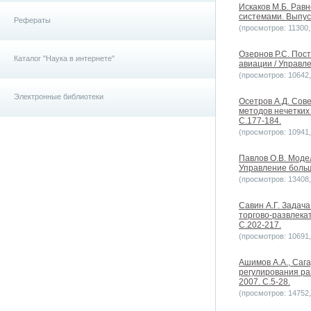
Искаков М.Б. Равн
системами. Выпуск
Рефераты
(просмотров: 11300, 
Озернов Р.С. Пос
Каталог "Наука в интернете"
авиации / Управле
(просмотров: 10642, 
Электронные библиотеки
Осетров А.Д. Сов
методов нечетких
С.177-184.
(просмотров: 10941, 
Павлов О.В. Моде
Управление больш
(просмотров: 13408, 
Савин А.Г. Задач
торгово-развлека
С.202-217.
(просмотров: 10691, 
Ашимов А.А., Сага
регулирования ра
2007. С.5-28.
(просмотров: 14752, 