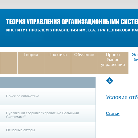
Теория
Практика
Обучение
Проект
Эл
Умное
б
управление
Поиск по библиотеке
Условия отб
Публикации сборника "Управление Большими
Статьи
Системами"
Основные авторы