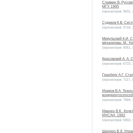
Славкин В. Русски
МГУ. 1995
(просмотров: 5631, з
Судаков К.В. Сис
(просмотров: 5718, з
Микульский К.И. 
механизмы. М.: На
(просмотров: 6051, з
Красовский А. А. 
(просмотров: 6723, з
Гранберг А.Г. Ст
(просмотров: 7117, з
Ириков В.А. Техно
конкурентоспособно
(просмотров: 7584, з
Иванец В.К., Коче
ИНСАН. 1992
(просмотров: 5902, з
Шапиро В.Д. Упра