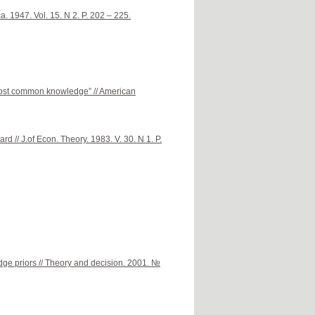
a. 1947. Vol. 15. N 2. P. 202 – 225.
lmost common knowledge” // American
 // J.of Econ. Theory. 1983. V. 30. N 1. P.
ge priors // Theory and decision. 2001. №