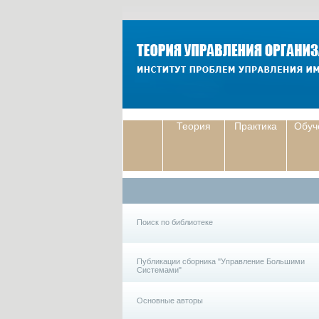
Теория
Практика
Обуч
Поиск по библиотеке
Публикации сборника "Управление Большими
Системами"
Основные авторы