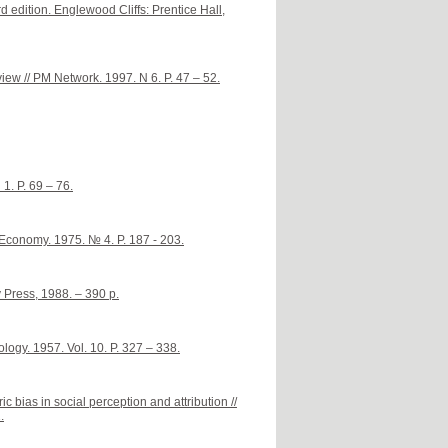
d edition. Englewood Cliffs: Prentice Hall,
ew // PM Network. 1997. N 6. P. 47 – 52.
1. P. 69 – 76.
 Economy. 1975. № 4. P. 187 - 203.
 Press, 1988. – 390 p.
logy. 1957. Vol. 10. P. 327 – 338.
 bias in social perception and attribution //
.