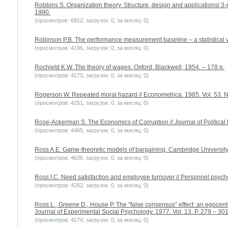
Robbins S. Organization theory. Structure, design and applications/ 3-r
1990.
(просмотров: 6812, загрузок: 0, за месяц: 0)
Robinson P.B. The performance measurement baseline – a statistical vi
(просмотров: 4196, загрузок: 0, за месяц: 0)
Rochield K.W. The theory of wages. Oxford: Blackwell, 1954. – 178 p.
(просмотров: 4273, загрузок: 0, за месяц: 0)
Rogerson W. Repeated moral hazard // Econometrica. 1985. Vol. 53. N 
(просмотров: 4251, загрузок: 0, за месяц: 0)
Rose-Ackerman S. The Economics of Corruption // Journal of Political
(просмотров: 4465, загрузок: 0, за месяц: 0)
Ross A.E. Game-theoretic models of bargaining. Cambridge University
(просмотров: 4636, загрузок: 0, за месяц: 0)
Ross I.C. Need satisfaction and employee turnover // Personnel psycho
(просмотров: 4282, загрузок: 0, за месяц: 0)
Ross L., Greene D., House P. The “false consensus” effect: an egocentric
Journal of Experimental Social Psychology. 1977. Vol. 13. P. 279 – 301
(просмотров: 4274, загрузок: 0, за месяц: 0)