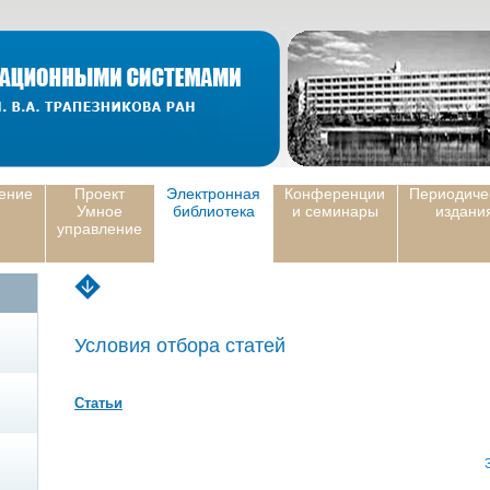
ение
Проект
Электронная
Конференции
Периодиче
Умное
библиотека
и семинары
издани
управление
Условия отбора статей
Статьи