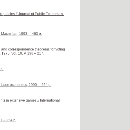
 policies // Journal of Public Economics.
 Macmillan, 1993. – 463 p.
ce and correspondence theorems for voting
 1975. Vol. 10. P. 198 – 217.
 p.
 labor economics, 1990. – 264 p.
nts in extensive games // International
0. – 254 p.