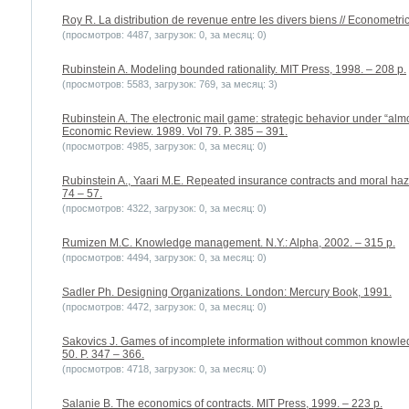
Roy R. La distribution de revenue entre les divers biens // Econometric
(просмотров: 4487, загрузок: 0, за месяц: 0)
Rubinstein A. Modeling bounded rationality. MIT Press, 1998. – 208 p.
(просмотров: 5583, загрузок: 769, за месяц: 3)
Rubinstein A. The electronic mail game: strategic behavior under “a
Economic Review. 1989. Vol 79. P. 385 – 391.
(просмотров: 4985, загрузок: 0, за месяц: 0)
Rubinstein A., Yaari M.E. Repeated insurance contracts and moral hazard
74 – 57.
(просмотров: 4322, загрузок: 0, за месяц: 0)
Rumizen M.C. Knowledge management. N.Y.: Alpha, 2002. – 315 p.
(просмотров: 4494, загрузок: 0, за месяц: 0)
Sadler Ph. Designing Organizations. London: Mercury Book, 1991.
(просмотров: 4472, загрузок: 0, за месяц: 0)
Sakovics J. Games of incomplete information without common knowled
50. P. 347 – 366.
(просмотров: 4718, загрузок: 0, за месяц: 0)
Salanie B. The economics of contracts. MIT Press, 1999. – 223 p.