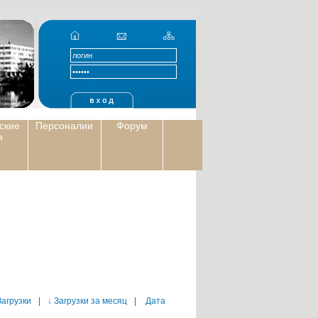
ские
Персоналии
Форум
я
Загрузки
|
↓ Загрузки за месяц
|
Дата