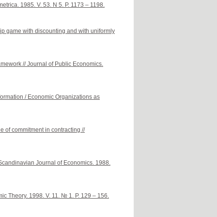
trica. 1985. V. 53. N 5. P. 1173 – 1198.
ip game with discounting and with uniformly
amework // Journal of Public Economics.
formation / Economic Organizations as
e of commitment in contracting //
 Scandinavian Journal of Economics. 1988.
c Theory. 1998. V. 11. № 1. P. 129 – 156.