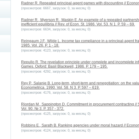
Radner R. Repeated principal-agent games with discounting // Econome
(просмотров: 6667, загрузок: 0, за месяц: 0)
Radner R., Myerson R., Maskin E. An example of a repeated partnersh
inefficient equilibria // Rev. of Econ. St. 1986. Vol. 53. N 1. P. 59 – 69.
(просмотров: 6634, загрузок: 0, за месяц: 0)
Reingaum J.F., Wilde L. Income tax compliance in a principal-agent fr
1985. Vol. 26. P. 1 - 18.
(просмотров: 4123, загрузок: 0, за месяц: 0)
Repullo R. The revelation principle under complete and incomplete in
Games. Oxford: Basil Blackwell, 1986. P. 179 – 195.
(просмотров: 4292, загрузок: 0, за месяц: 0)
Rey P., Salanie B. Long-term, short-term and renegotiation: on the valu
Econometrica. 1990. Vol. 58. N 3. P. 597 – 619.
(просмотров: 4176, загрузок: 0, за месяц: 0)
Riordan M., Sappington D. Commitment in procurement contracting //
Vol. 90. № 3. P. 357 - 372.
(просмотров: 4125, загрузок: 0, за месяц: 0)
Robbins E., Sarath B. Ranking agencies under moral hazard // Economi
(просмотров: 4124, загрузок: 0, за месяц: 0)