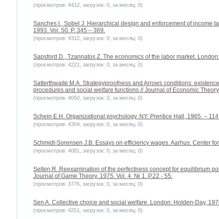
(просмотров: 4412, загрузок: 0, за месяц: 0)
Sanches I., Sobel J. Hierarchical design and enforcement of income tax
1993. Vol. 50. P. 345 – 369.
(просмотров: 4312, загрузок: 0, за месяц: 0)
Sapsford D., Tzannatos Z. The economics of the labor market. London:
(просмотров: 4221, загрузок: 0, за месяц: 0)
Satterthwaite M.A. Strategyproofness and Arrows conditions: existen
procedures and social welfare functions // Journal of Economic Theory.
(просмотров: 4050, загрузок: 0, за месяц: 0)
Schein E.H. Organizational psychology. NY: Prentice Hall, 1965. – 114
(просмотров: 4304, загрузок: 0, за месяц: 0)
Schmidt-Sorensen J.B. Essays on efficiency wages. Aarhus: Center for
(просмотров: 4081, загрузок: 0, за месяц: 0)
Selten R. Reexamination of the perfectness concept for equilibrium poi
Journal of Game Theory. 1975. Vol. 4. № 1. P.22 - 55.
(просмотров: 3776, загрузок: 0, за месяц: 0)
Sen A. Collective choice and social welfare. London: Holden-Day, 197
(просмотров: 4251, загрузок: 0, за месяц: 0)