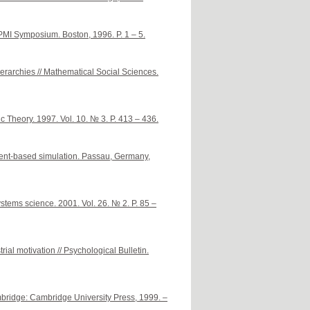
/ PMI Symposium. Boston, 1996. P. 1 – 5.
ierarchies // Mathematical Social Sciences.
c Theory. 1997. Vol. 10. № 3. P. 413 – 436.
gent-based simulation. Passau, Germany,
ystems science. 2001. Vol. 26. № 2. P. 85 –
ial motivation // Psychological Bulletin.
mbridge: Cambridge University Press, 1999. –