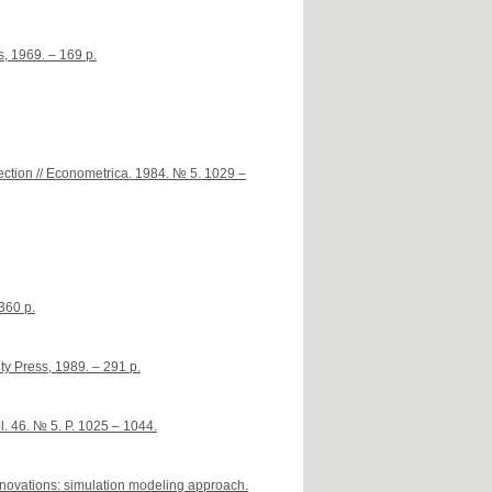
s, 1969. – 169 p.
ection // Econometrica. 1984. № 5. 1029 –
360 p.
ty Press, 1989. – 291 p.
. 46. № 5. P. 1025 – 1044.
nnovations: simulation modeling approach.