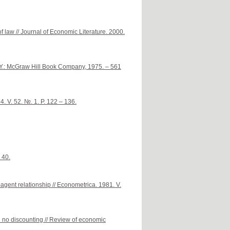
f law // Journal of Economic Literature. 2000.
N.Y.: McGraw Hill Book Company, 1975. – 561
4. V. 52. №. 1. P. 122 – 136.
 40.
gent relationship // Econometrica. 1981. V.
 no discounting // Review of economic