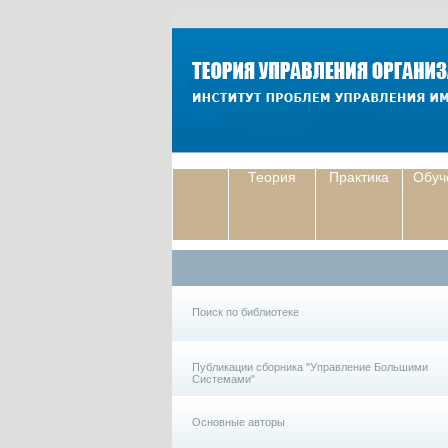
Теория
Практика
Обуч
Поиск по библиотеке
Публикации сборника "Управление Большими
Системами"
Основные авторы