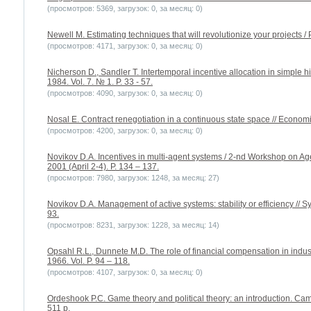
(просмотров: 5369, загрузок: 0, за месяц: 0)
Newell M. Estimating techniques that will revolutionize your projects 
(просмотров: 4171, загрузок: 0, за месяц: 0)
Nicherson D., Sandler T. Intertemporal incentive allocation in simple h
1984. Vol. 7. № 1. P. 33 - 57.
(просмотров: 4090, загрузок: 0, за месяц: 0)
Nosal E. Contract renegotiation in a continuous state space // Economi
(просмотров: 4200, загрузок: 0, за месяц: 0)
Novikov D.A. Incentives in multi-agent systems / 2-nd Workshop on A
2001 (April 2-4). P. 134 – 137.
(просмотров: 7980, загрузок: 1248, за месяц: 27)
Novikov D.A. Management of active systems: stability or efficiency // S
93.
(просмотров: 8231, загрузок: 1228, за месяц: 14)
Opsahl R.L., Dunnete M.D. The role of financial compensation in industr
1966. Vol. P. 94 – 118.
(просмотров: 4107, загрузок: 0, за месяц: 0)
Ordeshook P.C. Game theory and political theory: an introduction. Ca
511 p.