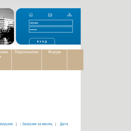
ские
Персоналии
Форум
я
Загрузки
|
↓ Загрузки за месяц
|
Дата