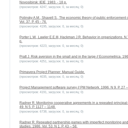
Novosibirsk: IEIE, 1983. - 18 p.
(просмотров: 4247, загрузок: 0, за месяц: 0)
Polinsky A.M., Shavell S., The economic theory of public enforcement o
Vol. 37. P. 45 - 76.
(просмотров: 4195, загрузок: 0, за месяц: 0)
Porter L.W., Lawler E.E.III, Hackman J.R. Behavior in organizations. 
p.
(просмотров: 4223, загрузок: 0, за месяц: 0)
Pratt J. Risk aversion in the small and in the large // Econometrica. 196
(просмотров: 4251, загрузок: 0, за месяц: 0)
Primavera Project Planner: Manual Guide.
(просмотров: 4035, загрузок: 0, за месяц: 0)
Project Management software survey // PM Network. 1996. N 9. P. 27 –
(просмотров: 4191, загрузок: 0, за месяц: 0)
Radner R. Monitoring cooperative agreements in a repeated principal-a
49. N 5. P. 1127 – 1148.
(просмотров: 6738, загрузок: 0, за месяц: 0)
Radner R. Repeated partnership games with imperfect monitoring and
studies. 1986. Vol. 53. N 1. P. 43 – 58.