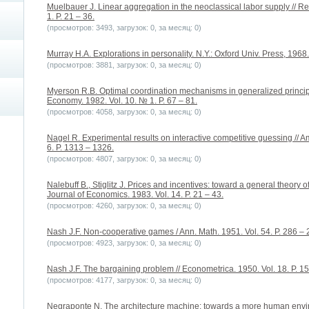
Muelbauer J. Linear aggregation in the neoclassical labor supply // R
1. P. 21 – 36.
(просмотров: 3493, загрузок: 0, за месяц: 0)
Murray H.A. Explorations in personality. N.Y.: Oxford Univ. Press, 1968.
(просмотров: 3881, загрузок: 0, за месяц: 0)
Myerson R.B. Optimal coordination mechanisms in generalized principa
Economy. 1982. Vol. 10. № 1. P. 67 – 81.
(просмотров: 4058, загрузок: 0, за месяц: 0)
Nagel R. Experimental results on interactive competitive guessing //
6. P. 1313 – 1326.
(просмотров: 4807, загрузок: 0, за месяц: 0)
Nalebuff B., Stiglitz J. Prices and incentives: toward a general theory 
Journal of Economics. 1983. Vol. 14. P. 21 – 43.
(просмотров: 4260, загрузок: 0, за месяц: 0)
Nash J.F. Non-cooperative games / Ann. Math. 1951. Vol. 54. P. 286 – 
(просмотров: 4923, загрузок: 0, за месяц: 0)
Nash J.F. The bargaining problem // Econometrica. 1950. Vol. 18. P. 1
(просмотров: 4177, загрузок: 0, за месяц: 0)
Negraponte N. The architecture machine: towards a more human envi