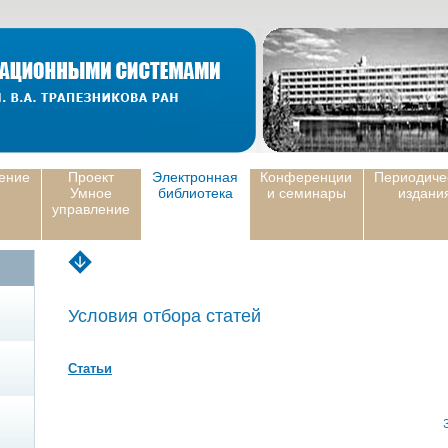
ение
Проект
Электронная
Конференции
Периодиче
Умное
библиотека
и семинары
издани
управление
Условия отбора статей
Статьи