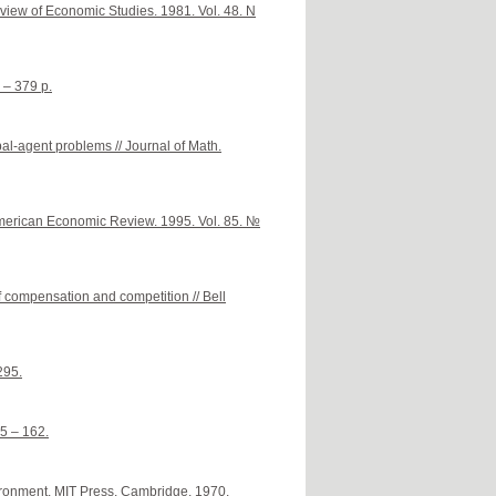
eview of Economic Studies. 1981. Vol. 48. N
 – 379 p.
l-agent problems // Journal of Math.
 American Economic Review. 1995. Vol. 85. №
of compensation and competition // Bell
295.
55 – 162.
ronment. MIT Press. Cambridge, 1970.