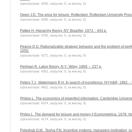
(просмотров: 4293, загрузок: 0, за месяц: 0)
Owen J.D. The price for leisure. Rotterdam: Rotterdam University Pres
(просмотров: 4285, загрузок: 0, за месяц: 0)
Pattee H. Hierarchy theory. NY: Braziller, 1973. - 443 p.
(просмотров: 4765, загрузок: 0, за месяц: 0)
Pearce D.G. Rationalizable strategic behavior and the problem of perf
1050.
(просмотров: 4271, загрузок: 0, за месяц: 0)
Perlman R. Labor theory. N.Y.: Wiley, 1969. – 237 p.
(просмотров: 4361, загрузок: 0, за месяц: 0)
Peters T.J., Watermann R.H. In search of excellence. NY:H&R, 1982. - 
(просмотров: 4601, загрузок: 0, за месяц: 0)
Philips L. The economics of imperfect information. Cambridge Universi
(просмотров: 4374, загрузок: 0, за месяц: 0)
Phlips L. The demand for leisure and money // Econometrica. 1978. Vol
(просмотров: 4174, загрузок: 0, за месяц: 0)
Poleshuk G.M., Teslya P.N. Incentive systems, managers motivation, i