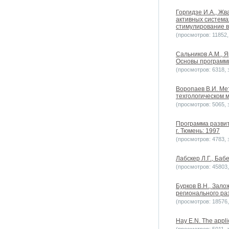
Горгидзе И.A., Жв
активных система
стимулирование в
(просмотров: 11852, 
Сальников А.М., 
Основы программи
(просмотров: 6318, з
Воропаев В.И. Ме
техгологическом 
(просмотров: 5065, з
Программа развит
г. Тюмень: 1997
(просмотров: 4783, з
Лабскер Л.Г., Баб
(просмотров: 45803, 
Бурков В.Н., Зал
регионального ра
(просмотров: 18576, 
Hay E.N. The applic