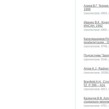
Алиев В.Г. Теория
1999
(просмотров: 4934, з
Иванец В.К., Коче
ИНСАН. 1992
(просмотров: 5902, з
Капелюшников Р.И.
реабилитации. : 
(просмотров: 4748, з
Подсистема "Зарпл
(просмотров: 5546, з
Arrow K.J., Radner 
(просмотров: 16266, 
Brayfield A.H., Cro
52. P. 396 – 424.
(просмотров: 6917, з
Каленчук В.Ф. Ал
социально-эконом
(просмотров: 4701, з