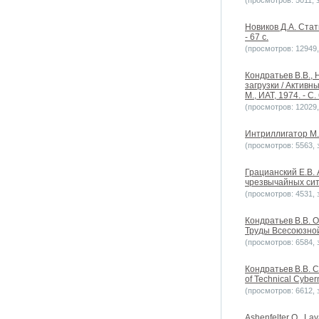
(просмотров: 5011, з
Новиков Д.А. Стат
- 67 с.
(просмотров: 12949, 
Кондратьев В.В., 
загрузки / Актив
М., ИАТ, 1974. - С.
(просмотров: 12029, 
Интриллигатор М.
(просмотров: 5563, з
Грацианский Е.В.
чрезвычайных сит
(просмотров: 4531, з
Кондратьев В.В. 
Труды Всесоюзно
(просмотров: 6584, з
Кондратьев В.В. Con
of Technical Cybern
(просмотров: 6612, з
Ashenfelter O., La