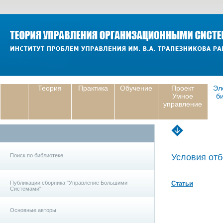
Теория
Практика
Обучение
Проект
Эл
Умное
б
управление
Поиск по библиотеке
Условия отб
Публикации сборника "Управление Большими
Статьи
Системами"
Основные авторы