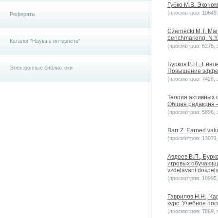
Губко М.В. Эконом
(просмотров: 10849, 
Рефераты
Czarnecki M.T. Man
benchmarking. N.Y
Каталог "Наука в интернете"
(просмотров: 6278, з
Бурков B.H., Ена
Электронные библиотеки
Повышение эффек
(просмотров: 7426, з
Теория активных 
Общая редакция – В
(просмотров: 5896, з
Barr Z. Earned valu
(просмотров: 13071, 
Авдеев В.П., Бурк
игровых обучающих
vzdelavani dospel
(просмотров: 10995, 
Гаврилов Н.Н., Ка
курс: Учебное пос
(просмотров: 7869, з