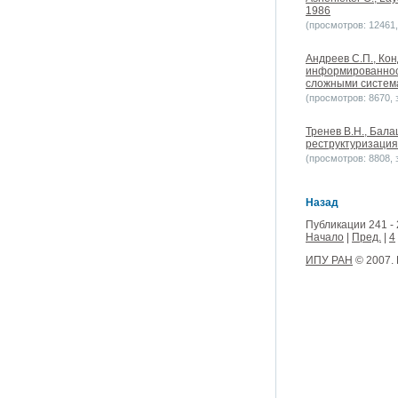
1986
(просмотров: 12461, 
Андреев С.П., Ко
информированност
сложными систем
(просмотров: 8670, з
Тренев В.Н., Бала
реструктуризация
(просмотров: 8808, з
Назад
Публикации 241 - 
Начало
|
Пред.
|
4
ИПУ РАН
© 2007.