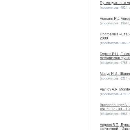
Путеводитель в м
(просмотров: 4924, з
Aumann R.J. Agreein
(просмотров: 13943, 
Программа «Стаби
2000
(просмотров: 5066, з
Бурков B.H., Енал
механизмов функц
(просмотров: 9783, з
Мазур И.И., Шапи
(просмотров: 6214, з
Vavilov A.R. Moni
(просмотров: 4790, з
Brandenburger A., 
Vol. 59. P. 189 – 19
(просмотров: 6953, з
Авдеев В.П., Бурк
структурой. : Изв