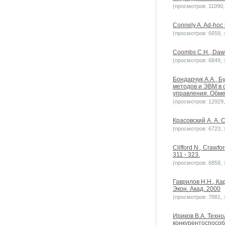
(просмотров: 11090, 
Connely A. Ad-hoc h
(просмотров: 6659, з
Coombs C.H., Dawes
(просмотров: 6849, з
Бондарчук А.А., Б
методов и ЭВМ в 
управления. Обм
(просмотров: 12929, 
Красовский А. А. 
(просмотров: 6723, з
Clifford N., Crawfor
311 - 323.
(просмотров: 6858, з
Гаврилов Н.Н., Ка
Экон. Акад. 2000
(просмотров: 7881, з
Ириков В.А. Техно
конкурентоспособно