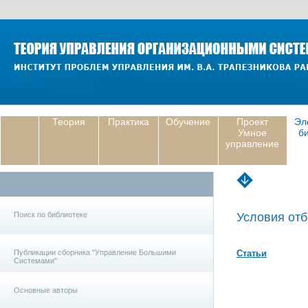
Теория
Практика
Обучение
Проект
Эл
Умное
б
управление
Поиск по библиотеке
Условия отб
Публикации сборника "Управление Большими
Статьи
Системами"
Основные авторы