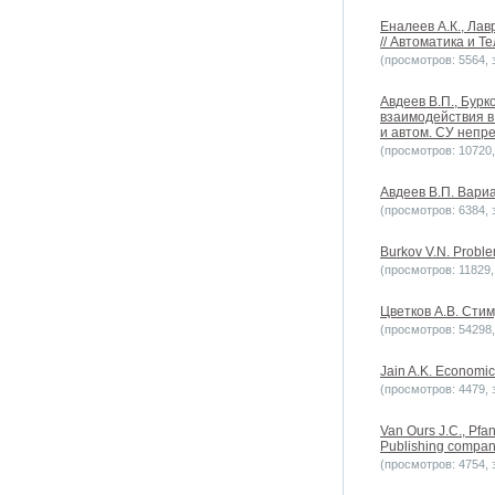
Еналеев А.К., Ла
// Автоматика и Т
(просмотров: 5564, з
Авдеев В.П., Бурк
взаимодействия в
и автом. СУ непре
(просмотров: 10720, 
Авдеев В.П. Вари
(просмотров: 6384, з
Burkov V.N. Problem
(просмотров: 11829, 
Цветков А.В. Стим
(просмотров: 54298, 
Jain A.K. Economic
(просмотров: 4479, з
Van Ours J.C., Pfa
Publishing compan
(просмотров: 4754, з