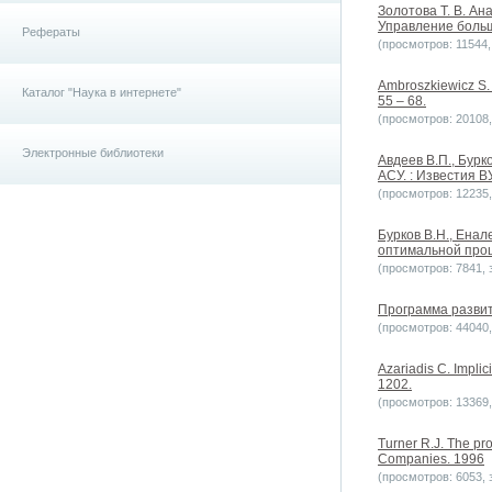
Золотова Т. В. А
Управление больш
Рефераты
(просмотров: 11544, 
Ambroszkiewicz S. O
Каталог "Наука в интернете"
55 – 68.
(просмотров: 20108, 
Электронные библиотеки
Авдеев В.П., Бурк
АСУ. : Известия В
(просмотров: 12235, 
Бурков B.H., Енал
оптимальной проц
(просмотров: 7841, з
Программа развит
(просмотров: 44040, 
Azariadis C. Implic
1202.
(просмотров: 13369, 
Turner R.J. The pr
Companies. 1996
(просмотров: 6053, з