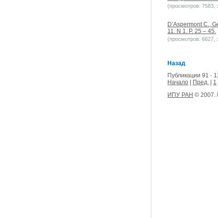
(просмотров: 7583, з
D’Aspermont C., Ger
11. N 1. P. 25 – 45.
(просмотров: 6627, з
Назад
Публикации 91 - 1
Начало
|
Пред.
|
1
ИПУ РАН
© 2007.