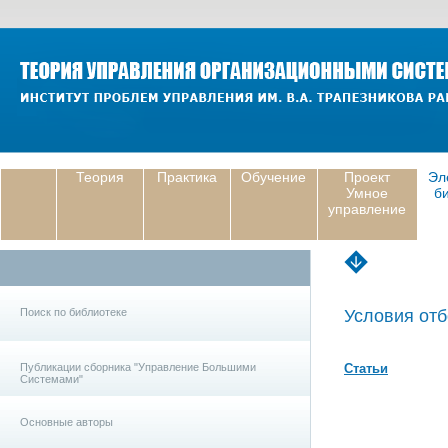
Теория
Практика
Обучение
Проект
Эл
Умное
б
управление
Поиск по библиотеке
Условия отб
Публикации сборника "Управление Большими
Статьи
Системами"
Основные авторы