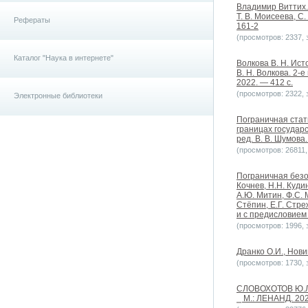
Владимир Виттих. 
Т. В. Моисеева, С
Рефераты
161-2
(просмотров: 2337, з
Каталог "Наука в интернете"
Волкова В. Н. Ист
В. Н. Волкова. 2-
2022. — 412 с.
(просмотров: 2322, з
Электронные библиотеки
Пограничная стат
границах государс
ред. В. В. Шумова.
(просмотров: 26811, 
Пограничная безоп
Кочнев, Н.Н. Кудин
А.Ю. Митин, Ф.С. 
Стёпин, Е.Г. Стре
и с предисловием Н
(просмотров: 1996, з
Дранко О.И., Новик
(просмотров: 1730, з
СЛОВОХОТОВ Ю.Л.
⎯ М.: ЛЕНАНД. 202