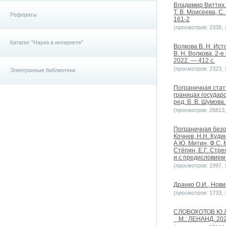
Владимир Виттих. 
Т. В. Моисеева, С
Рефераты
161-2
(просмотров: 2338, з
Каталог "Наука в интернете"
Волкова В. Н. Ист
В. Н. Волкова. 2-
2022. — 412 с.
(просмотров: 2323, з
Электронные библиотеки
Пограничная стат
границах государс
ред. В. В. Шумова.
(просмотров: 26813, 
Пограничная безоп
Кочнев, Н.Н. Кудин
А.Ю. Митин, Ф.С. 
Стёпин, Е.Г. Стре
и с предисловием Н
(просмотров: 1997, з
Дранко О.И., Новик
(просмотров: 1733, з
СЛОВОХОТОВ Ю.Л.
⎯ М.: ЛЕНАНД. 202