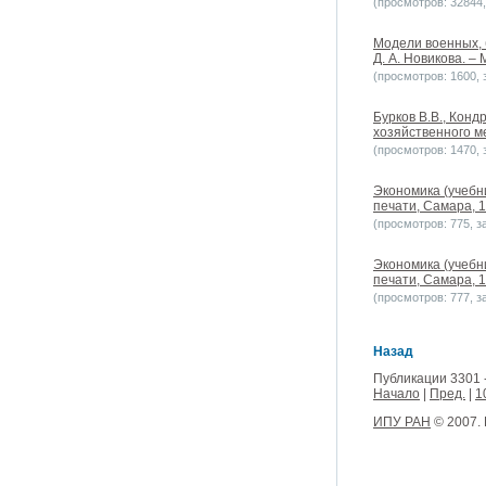
(просмотров: 32844, 
Модели военных, 
Д. А. Новикова. – 
(просмотров: 1600, з
Бурков В.В., Конд
хозяйственного ме
(просмотров: 1470, з
Экономика (учебн
печати, Самара, 1
(просмотров: 775, за
Экономика (учебн
печати, Самара, 1
(просмотров: 777, за
Назад
Публикации 3301 
Начало
|
Пред.
|
1
ИПУ РАН
© 2007.