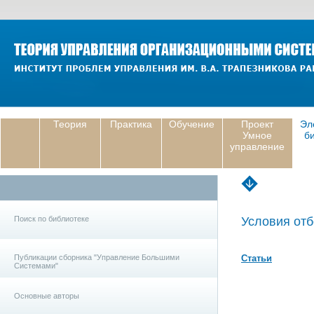
Теория
Практика
Обучение
Проект
Эл
Умное
б
управление
Поиск по библиотеке
Условия отб
Публикации сборника "Управление Большими
Статьи
Системами"
Основные авторы