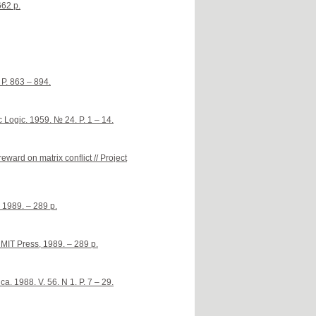
662 p.
 P. 863 – 894.
 Logic. 1959. № 24. P. 1 – 14.
eward on matrix conflict // Project
 1989. – 289 p.
 MIT Press, 1989. – 289 p.
ca. 1988. V. 56. N 1. P. 7 – 29.