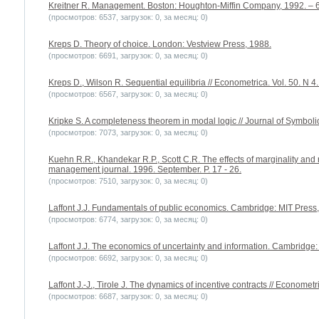
Kreitner R. Management. Boston: Houghton-Miffin Company, 1992. – 
(просмотров: 6537, загрузок: 0, за месяц: 0)
Kreps D. Theory of choice. London: Vestview Press, 1988.
(просмотров: 6691, загрузок: 0, за месяц: 0)
Kreps D., Wilson R. Sequential equilibria // Econometrica. Vol. 50. N 4.
(просмотров: 6567, загрузок: 0, за месяц: 0)
Kripke S. A completeness theorem in modal logic // Journal of Symbolic
(просмотров: 7073, загрузок: 0, за месяц: 0)
Kuehn R.R., Khandekar R.P., Scott C.R. The effects of marginality and r
management journal. 1996. September. P. 17 - 26.
(просмотров: 7510, загрузок: 0, за месяц: 0)
Laffont J.J. Fundamentals of public economics. Cambridge: MIT Press,
(просмотров: 6774, загрузок: 0, за месяц: 0)
Laffont J.J. The economics of uncertainty and information. Cambridge:
(просмотров: 6692, загрузок: 0, за месяц: 0)
Laffont J.-J., Tirole J. The dynamics of incentive contracts // Econometri
(просмотров: 6687, загрузок: 0, за месяц: 0)