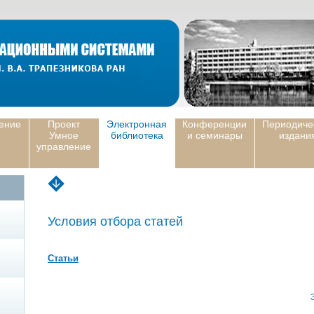
ение
Проект
Электронная
Конференции
Периодиче
Умное
библиотека
и семинары
издани
управление
Условия отбора статей
Статьи