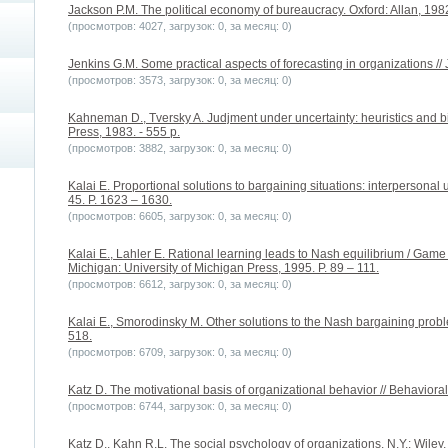
Jackson P.M. The political economy of bureaucracy. Oxford: Allan, 1982
(просмотров: 4027, загрузок: 0, за месяц: 0)
Jenkins G.M. Some practical aspects of forecasting in organizations // Jo
(просмотров: 3573, загрузок: 0, за месяц: 0)
Kahneman D., Tversky A. Judjment under uncertainty: heuristics and 
Press, 1983. - 555 p.
(просмотров: 3882, загрузок: 0, за месяц: 0)
Kalai E. Proportional solutions to bargaining situations: interpersonal 
45. P. 1623 – 1630.
(просмотров: 6605, загрузок: 0, за месяц: 0)
Kalai E., Lahler E. Rational learning leads to Nash equilibrium / Gam
Michigan: University of Michigan Press, 1995. P. 89 – 111.
(просмотров: 6612, загрузок: 0, за месяц: 0)
Kalai E., Smorodinsky M. Other solutions to the Nash bargaining proble
518.
(просмотров: 6709, загрузок: 0, за месяц: 0)
Katz D. The motivational basis of organizational behavior // Behavioral
(просмотров: 6744, загрузок: 0, за месяц: 0)
Katz D., Kahn R.L. The social psychology of organizations. N.Y.: Wiley,