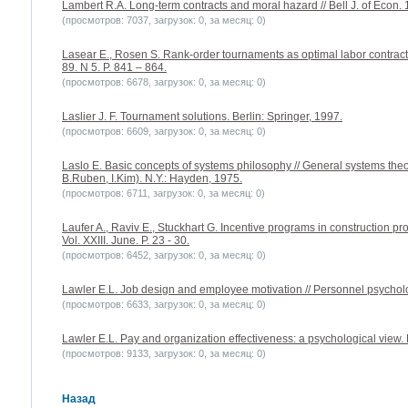
Lambert R.A. Long-term contracts and moral hazard // Bell J. of Econ. 1
(просмотров: 7037, загрузок: 0, за месяц: 0)
Lasear E., Rosen S. Rank-order tournaments as optimal labor contracts 
89. N 5. P. 841 – 864.
(просмотров: 6678, загрузок: 0, за месяц: 0)
Laslier J. F. Tournament solutions. Berlin: Springer, 1997.
(просмотров: 6609, загрузок: 0, за месяц: 0)
Laslo E. Basic concepts of systems philosophy // General systems th
B.Ruben, I.Kim). N.Y.: Hayden, 1975.
(просмотров: 6711, загрузок: 0, за месяц: 0)
Laufer A., Raviv E., Stuckhart G. Incentive programs in construction pr
Vol. XXIII. June. P. 23 - 30.
(просмотров: 6452, загрузок: 0, за месяц: 0)
Lawler E.L. Job design and employee motivation // Personnel psycholog
(просмотров: 6633, загрузок: 0, за месяц: 0)
Lawler E.L. Pay and organization effectiveness: a psychological view. 
(просмотров: 9133, загрузок: 0, за месяц: 0)
Назад