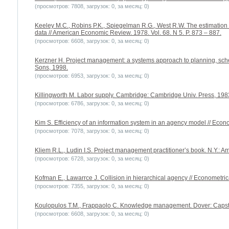
(просмотров: 7808, загрузок: 0, за месяц: 0)
Keeley M.C., Robins P.K., Spiegelman R.G., West R.W. The estimation
data // American Economic Review. 1978. Vol. 68. N 5. P. 873 – 887.
(просмотров: 6608, загрузок: 0, за месяц: 0)
Kerzner H. Project management: a systems approach to planning, sche
Sons, 1998.
(просмотров: 6953, загрузок: 0, за месяц: 0)
Killingworth M. Labor supply. Cambridge: Cambridge Univ. Press, 1983
(просмотров: 6786, загрузок: 0, за месяц: 0)
Kim S. Efficiency of an information system in an agency model // Econo
(просмотров: 7078, загрузок: 0, за месяц: 0)
Kliem R.L., Ludin I.S. Project management practitioner’s book. N.Y.:
(просмотров: 6728, загрузок: 0, за месяц: 0)
Kofman E., Lawarrce J. Collision in hierarchical agency // Econometrica
(просмотров: 7355, загрузок: 0, за месяц: 0)
Koulopulos T.M., Frappaolo C. Knowledge management. Dover: Capst
(просмотров: 6608, загрузок: 0, за месяц: 0)