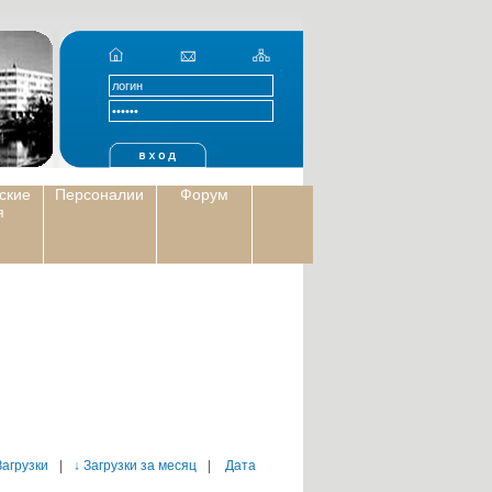
ские
Персоналии
Форум
я
Загрузки
|
↓ Загрузки за месяц
|
Дата