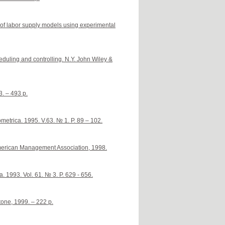
 of labor supply models using experimental
duling and controlling. N.Y. John Wiley &
. – 493 p.
metrica. 1995. V.63. № 1. P. 89 – 102.
 American Management Association, 1998.
. 1993. Vol. 61. № 3. P. 629 - 656.
one, 1999. – 222 p.