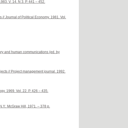
983. V. 14. N 3. P. 441 – 452.
// Journal of Political Economy. 1981. Vol.
eory and human communications (ed. by
ojects // Project management journal. 1992.
y. 1969. Vol. 22. P. 426 – 435.
N.Y.: McGraw Hill, 1971. – 378 p.