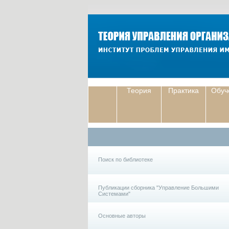
Теория
Практика
Обуч
Поиск по библиотеке
Публикации сборника "Управление Большими
Системами"
Основные авторы