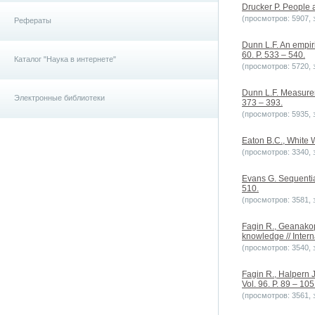
Drucker P. People 
(просмотров: 5907, з
Рефераты
Dunn L.F. An empiri
60. P. 533 – 540.
Каталог "Наука в интернете"
(просмотров: 5720, з
Dunn L.F. Measureme
Электронные библиотеки
373 – 393.
(просмотров: 5935, з
Eaton B.C., White W
(просмотров: 3340, з
Evans G. Sequential
510.
(просмотров: 3581, з
Fagin R., Geanakop
knowledge // Intern
(просмотров: 3540, з
Fagin R., Halpern 
Vol. 96. P. 89 – 105
(просмотров: 3561, з