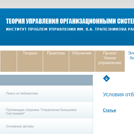
Теория
Практика
Обучение
Проект
Эл
Умное
б
управление
Поиск по библиотеке
Условия отб
Публикации сборника "Управление Большими
Статьи
Системами"
Основные авторы