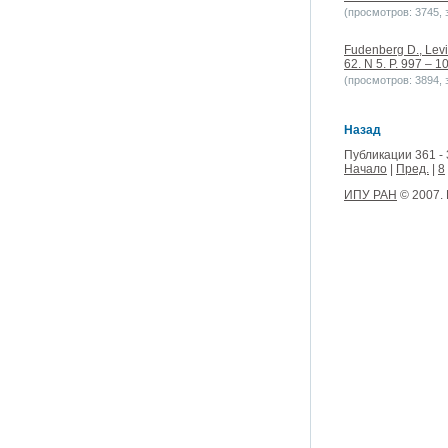
(просмотров: 3745, з
Fudenberg D., Levin
62. N 5. P. 997 – 1
(просмотров: 3894, з
Назад
Публикации 361 - 
Начало
|
Пред.
|
8
ИПУ РАН
© 2007.