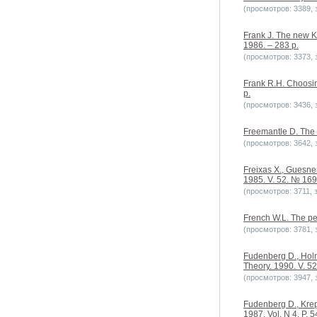
(просмотров: 3389, з
Frank J. The new K
1986. – 283 p.
(просмотров: 3373, з
Frank R.H. Choosing
p.
(просмотров: 3436, з
Freemantle D. The s
(просмотров: 3642, з
Freixas X., Guesner
1985. V. 52. № 169.
(просмотров: 3711, з
French W.L. The pe
(просмотров: 3781, з
Fudenberg D., Holms
Theory. 1990. V. 52
(просмотров: 3947, з
Fudenberg D., Krep
1987. Vol. N 4. P. 