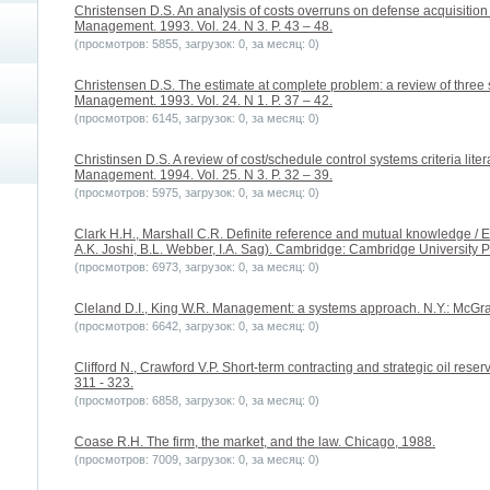
Christensen D.S. An analysis of costs overruns on defense acquisition c
Management. 1993. Vol. 24. N 3. P. 43 – 48.
(просмотров: 5855, загрузок: 0, за месяц: 0)
Christensen D.S. The estimate at complete problem: a review of three st
Management. 1993. Vol. 24. N 1. P. 37 – 42.
(просмотров: 6145, загрузок: 0, за месяц: 0)
Christinsen D.S. A review of cost/schedule control systems criteria litera
Management. 1994. Vol. 25. N 3. P. 32 – 39.
(просмотров: 5975, загрузок: 0, за месяц: 0)
Clark H.H., Marshall C.R. Definite reference and mutual knowledge / 
A.K. Joshi, B.L. Webber, I.A. Sag). Cambridge: Cambridge University P
(просмотров: 6973, загрузок: 0, за месяц: 0)
Cleland D.I., King W.R. Management: a systems approach. N.Y.: McGraw
(просмотров: 6642, загрузок: 0, за месяц: 0)
Clifford N., Crawford V.P. Short-term contracting and strategic oil reserv
311 - 323.
(просмотров: 6858, загрузок: 0, за месяц: 0)
Coase R.H. The firm, the market, and the law. Chicago, 1988.
(просмотров: 7009, загрузок: 0, за месяц: 0)