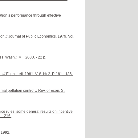
ion’s performance through effective
on // Journal of Public Economics. 1979. Vol.
es. Wash.: IMF, 2000. - 22 p.
// Econ. Lett. 1981. V. 8. № 2. P. 181 - 186.
l pollution control // Rev. of Econ. St.
ce rules: some general results on incentive
 – 216.
 1992.