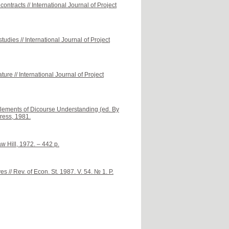
ontracts // International Journal of Project
udies // International Journal of Project
ture // International Journal of Project
Elements of Dicourse Understanding (ed. By
ress, 1981.
 Hill, 1972. – 442 p.
es // Rev. of Econ. St. 1987. V. 54. № 1. P.