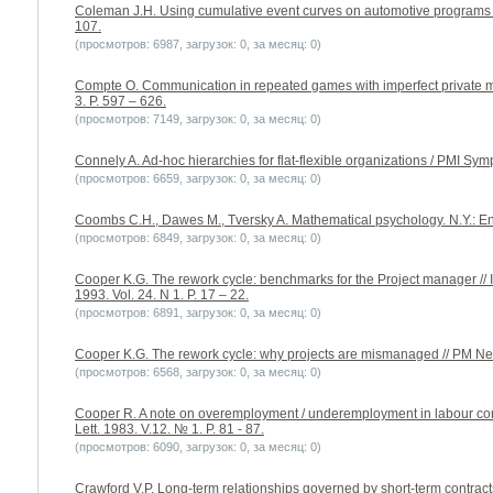
Coleman J.H. Using cumulative event curves on automotive programs 
107.
(просмотров: 6987, загрузок: 0, за месяц: 0)
Compte O. Communication in repeated games with imperfect private mo
3. P. 597 – 626.
(просмотров: 7149, загрузок: 0, за месяц: 0)
Connely A. Ad-hoc hierarchies for flat-flexible organizations / PMI Sym
(просмотров: 6659, загрузок: 0, за месяц: 0)
Coombs C.H., Dawes M., Tversky A. Mathematical psychology. N.Y.: En
(просмотров: 6849, загрузок: 0, за месяц: 0)
Cooper K.G. The rework cycle: benchmarks for the Project manager // 
1993. Vol. 24. N 1. P. 17 – 22.
(просмотров: 6891, загрузок: 0, за месяц: 0)
Cooper K.G. The rework cycle: why projects are mismanaged // PM Netw
(просмотров: 6568, загрузок: 0, за месяц: 0)
Cooper R. A note on overemployment / underemployment in labour cont
Lett. 1983. V.12. № 1. P. 81 - 87.
(просмотров: 6090, загрузок: 0, за месяц: 0)
Crawford V.P. Long-term relationships governed by short-term contracts 