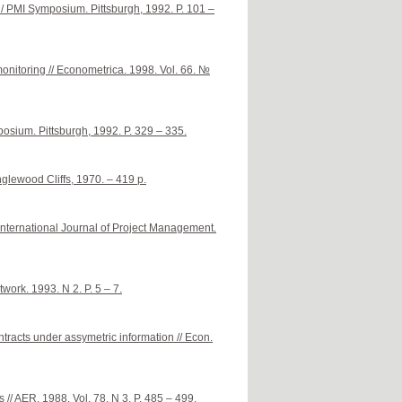
/ PMI Symposium. Pittsburgh, 1992. P. 101 –
nitoring // Econometrica. 1998. Vol. 66. №
posium. Pittsburgh, 1992. P. 329 – 335.
glewood Cliffs, 1970. – 419 p.
International Journal of Project Management.
ork. 1993. N 2. P. 5 – 7.
racts under assymetric information // Econ.
// AER. 1988. Vol. 78. N 3. P. 485 – 499.