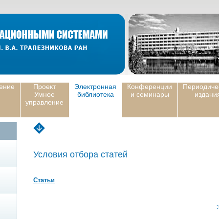
ение
Проект
Электронная
Конференции
Периодиче
Умное
библиотека
и семинары
издани
управление
Условия отбора статей
Статьи