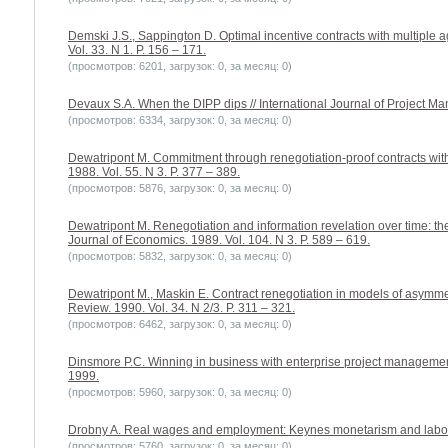
Demski J.S., Sappington D. Optimal incentive contracts with multiple a
Vol. 33. N 1. P. 156 – 171.
(просмотров: 6201, загрузок: 0, за месяц: 0)
Devaux S.A. When the DIPP dips // International Journal of Project Man
(просмотров: 6334, загрузок: 0, за месяц: 0)
Dewatripont M. Commitment through renegotiation-proof contracts with 
1988. Vol. 55. N 3. P. 377 – 389.
(просмотров: 5876, загрузок: 0, за месяц: 0)
Dewatripont M. Renegotiation and information revelation over time: the 
Journal of Economics. 1989. Vol. 104. N 3. P. 589 – 619.
(просмотров: 5832, загрузок: 0, за месяц: 0)
Dewatripont M., Maskin E. Contract renegotiation in models of asymme
Review. 1990. Vol. 34. N 2/3. P. 311 – 321.
(просмотров: 6462, загрузок: 0, за месяц: 0)
Dinsmore P.C. Winning in business with enterprise project manageme
1999.
(просмотров: 5960, загрузок: 0, за месяц: 0)
Drobny A. Real wages and employment: Keynes monetarism and labor 
(просмотров: 5760, загрузок: 0, за месяц: 0)