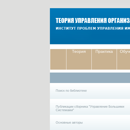
Теория
Практика
Обуч
Поиск по библиотеке
Публикации сборника "Управление Большими
Системами"
Основные авторы