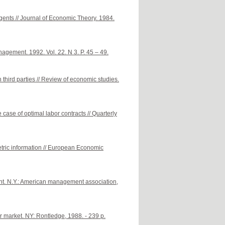
gents // Journal of Economic Theory. 1984.
agement. 1992. Vol. 22. N 3. P. 45 – 49.
third parties // Review of economic studies.
case of optimal labor contracts // Quarterly
tric information // European Economic
nt. N.Y.: American management association,
market. NY: Rontledge, 1988. - 239 p.