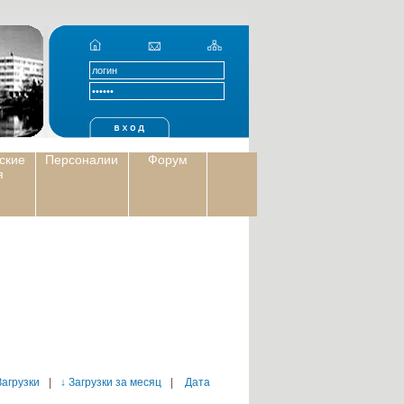
ские
Персоналии
Форум
я
Загрузки
|
↓ Загрузки за месяц
|
Дата