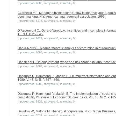
(просмотров: 6680, загрузок: 0, за месяц: 0)
Czarnecki M.T. Managing by measuring: How to improve your organizat
benchmarking. N.Y.: American management association, 1999.
(просмотров: 6278, загрузок: 0, за месяц: 0)
D’Aspermont C., Gerard-Varet L.A. Incentives and incomplete informati
11. N 1. P. 25 – 45.
(просмотров: 6627, загрузок: 0, за месяц: 0)
Dabla-Norris E. A game-theoretic analysis of corruption in bureaucraci
(просмотров: 6663, загрузок: 0, за месяц: 0)
Danzieger L. On employment, wage and risk sharing in labour contracts 
(просмотров: 6364, загрузок: 0, за месяц: 0)
Dasgupta P., Hammond P., Maskin E. On imperfect information and optima
1980. V. 47. № 5. P. 857 - 860.
(просмотров: 6686, загрузок: 0, за месяц: 0)
Dasgupta P., Hammond P., Maskin E. The implementation of social choi
compatibility // Review of Economic Studies. 1979. Vol. 46. № 2. P. 185
(просмотров: 5832, загрузок: 0, за месяц: 0)
Davidow W., Malone M. The virtual corporation. N.Y.: Harper Business,
(просмотров: 7021, загрузок: 0, за месяц: 0)