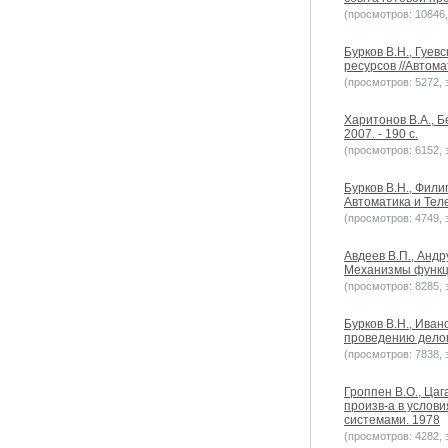
(просмотров: 10646, 
Бурков В.Н., Гуев
ресурсов //Автома
(просмотров: 5272, з
Харитонов В.А., Б
2007. - 190 с.
(просмотров: 6152, з
Бурков B.H., Фил
Автоматика и Теле
(просмотров: 4749, з
Авдеев В.П., Андр
Механизмы функци
(просмотров: 8285, з
Бурков B.H., Иван
проведению делов
(просмотров: 7838, з
Гроппен В.О., Ца
произв-а в услов
системами. 1978
(просмотров: 4282, з