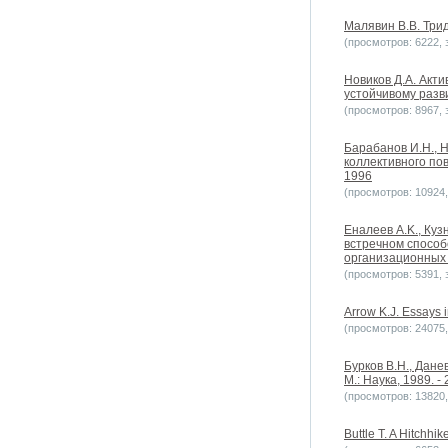
Малявин В.В. Трид
(просмотров: 6222, з
Новиков Д.А. Акт
устойчивому разв
(просмотров: 8967, з
Барабанов И.Н., 
коллективного по
1996
(просмотров: 10924, 
Еналеев A.K., Ку
встречном способ
организационных 
(просмотров: 5391, з
Arrow K.J. Essays 
(просмотров: 24075, 
Бурков В.Н., Дане
М.: Наука, 1989. - 
(просмотров: 13820, 
Buttle T. A Hitchh