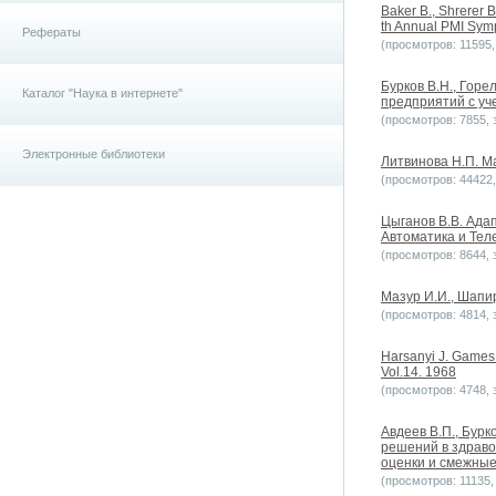
Baker B., Shrerer B
th Annual PMI Sym
Рефераты
(просмотров: 11595, 
Бурков В.Н., Горе
Каталог "Наука в интернете"
предприятий с уч
(просмотров: 7855, з
Электронные библиотеки
Литвинова Н.П. М
(просмотров: 44422, 
Цыганов В.В. Ада
Автоматика и Теле
(просмотров: 8644, з
Мазур И.И., Шапи
(просмотров: 4814, з
Harsanyi J. Games 
Vol.14. 1968
(просмотров: 4748, з
Авдеев В.П., Бурк
решений в здраво
оценки и смежные
(просмотров: 11135, 