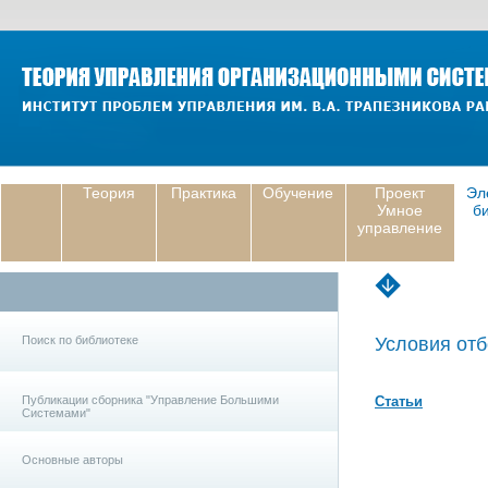
Теория
Практика
Обучение
Проект
Эл
Умное
б
управление
Поиск по библиотеке
Условия отб
Публикации сборника "Управление Большими
Статьи
Системами"
Основные авторы