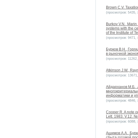
Brown C.V. Taxatio
(просмотров: 5435, з
Burkov V.N., Marin 
systems with the c
of the Institute of T
(просмотров: 9471, з
Бурков B.H., Горг
в рыночной эконом
(просмотров: 11262, 
Atkinson J.W., Ray
(просмотров: 13671, 
Айдарханов М.Б.,
многокритериальн
информатики и уп
(просмотров: 4846, з
Cooper R. A note o
Lett. 1983. V.12. № 
(просмотров: 6088, з
Ашимов А.А., Бур
сбыта готовой про