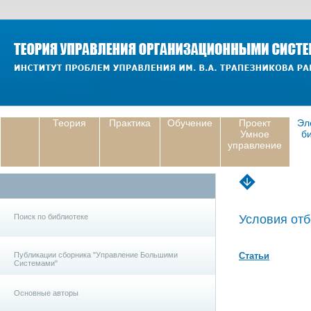
Теория
Практика
Обучение
Проект
Эл
Умное
б
управление
Поиск по библиотеке
Условия отб
Публикации сборника "Управление Большими
Статьи
Системами"
Основные авторы