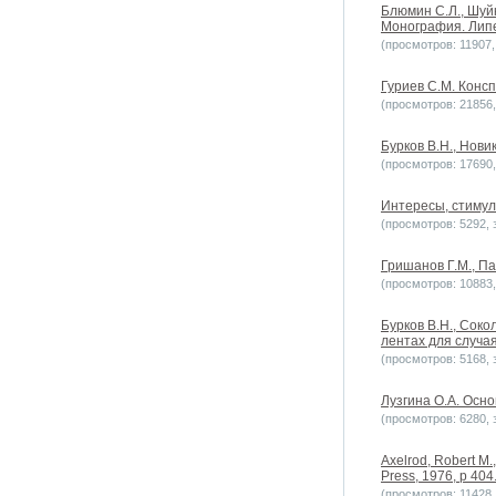
Блюмин С.Л., Шуй
Монография. Липец
(просмотров: 11907, 
Гуриев С.М. Консп
(просмотров: 21856, 
Бурков В.Н., Новик
(просмотров: 17690, 
Интересы, стимулы
(просмотров: 5292, з
Гришанов Г.М., Па
(просмотров: 10883, 
Бурков B.H., Сок
лентах для случая
(просмотров: 5168, з
Лузгина О.А. Осн
(просмотров: 6280, з
Axelrod, Robert M.,
Press, 1976, p 404
(просмотров: 11428, 