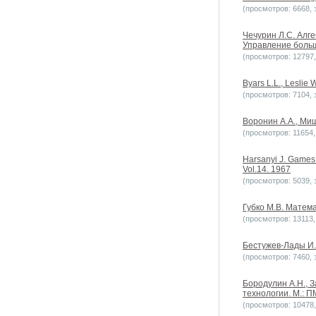
(просмотров: 6668, з
Чечурин Л.С. Алг
Управление больш
(просмотров: 12797, 
Byars L.L., Lesli
(просмотров: 7104, з
Воронин А.А., Миш
(просмотров: 11654, 
Harsanyi J. Games 
Vol.14. 1967
(просмотров: 5039, з
Губко М.В. Матема
(просмотров: 13113, 
Бестужев-Лады И.
(просмотров: 7460, з
Бородулин А.Н., 
технологии. М.: П
(просмотров: 10478, 