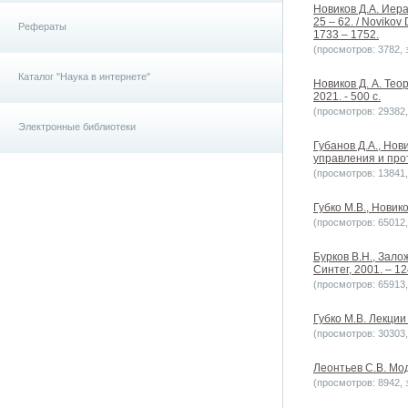
Новиков Д.А. Иер
25 – 62. / Novikov 
Рефераты
1733 – 1752.
(просмотров: 3782, з
Каталог "Наука в интернете"
Новиков Д. А. Тео
2021. - 500 с.
(просмотров: 29382, 
Электронные библиотеки
Губанов Д.А., Но
управления и про
(просмотров: 13841, 
Губко М.В., Новик
(просмотров: 65012, 
Бурков В.Н., Зало
Синтег, 2001. – 12
(просмотров: 65913, 
Губко М.В. Лекции
(просмотров: 30303, 
Леонтьев С.В. Мо
(просмотров: 8942, з