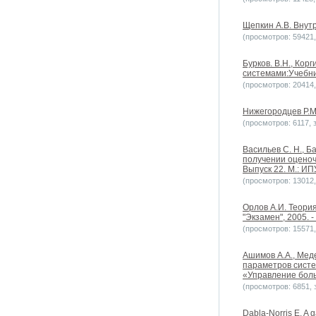
Щепкин А.В. Внут
(просмотров: 59421, 
Бурков. В.Н., Кор
системами:Учебник
(просмотров: 20414, 
Нижегородцев Р.М. 
(просмотров: 6117, з
Васильев С. Н., Б
получении оценоч
Выпуск 22. М.: ИП
(просмотров: 13012, 
Орлов А.И. Теори
"Экзамен", 2005. -
(просмотров: 15571, 
Ашимов А.А., Мед
параметров систе
«Управление бол
(просмотров: 6851, з
Dabla-Norris E. A g