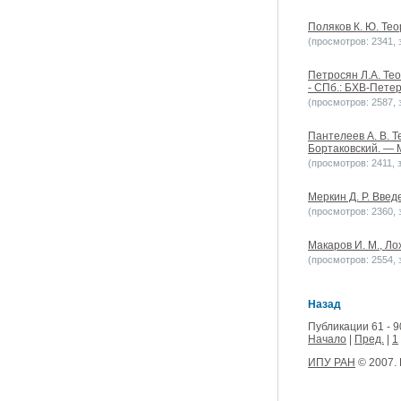
Поляков К. Ю. Тео
(просмотров: 2341, з
Петросян Л.А. Теор
- СПб.: БХВ-Петер
(просмотров: 2587, з
Пантелеев А. В. Т
Бортаковский. — М
(просмотров: 2411, з
Меркин Д. Р. Введ
(просмотров: 2360, з
Макаров И. М., Ло
(просмотров: 2554, з
Назад
Публикации 61 - 9
Начало
|
Пред.
|
1
ИПУ РАН
© 2007.