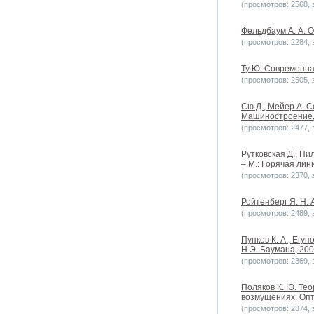
(просмотров: 2568, з
Фельдбаум А. А. О
(просмотров: 2284, з
Ту Ю. Современна
(просмотров: 2505, з
Сю Д., Мейер А. 
Машиностроение,
(просмотров: 2477, з
Рутковская Д., Пи
– М.: Горячая лин
(просмотров: 2370, з
Ройтенберг Я. Н. 
(просмотров: 2489, з
Пупков К. А., Егу
Н.Э. Баумана, 200
(просмотров: 2369, з
Поляков К. Ю. Тео
возмущениях. Опт
(просмотров: 2374, з