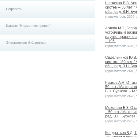
Шевченко В.В. Акт
систем – 50 лет 
Рефераты
общ. ред. В.Н. Бур
(просмотров: 2304, з
Каталог "Наука в интернете"
Агиева М.Т., Горб
устойчивым разви
научно-практическ
– 196.
Электронные библиотеки
(просмотров: 3246, з
Сидельников Ю.В.
систем – 50 лет 
общ. ред. В.Н. Бур
(просмотров: 2440, з
Райков А.Н. От ак
50 лет / Материа
В.Н. Буркова. – М.
(просмотров: 2478, з
Мохонько Е.З. О 
– 50 лет / Матер
ред. В.Н. Буркова.
(просмотров: 2262, з
Кондратьев В.Д.,