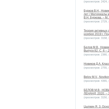
(просмотров: 2424, з
Бурков В.Н., Нови
лет / Материалы 
В.Н. Буркова. – М.
(просмотров: 2729, з
Теория активных 
ноября 2019 г. Под
(просмотров: 3158, з
Белов М.В., Новик
Выпуск 82. С. 6 – 
(просмотров: 2380, з
Новиков Д.А. Кла
(просмотров: 2755, з
Belov M.V., Novikov
(просмотров: 4365, з
БЕЛОВ М.В., НОВИ
ЛЕНАНД, 2020. – 3
(просмотров: 3150, з
Цыпкин Я. З. Осно