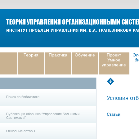
Теория
Практика
Обучение
Проект
Эл
Умное
б
управление
Поиск по библиотеке
Условия отб
Публикации сборника "Управление Большими
Статьи
Системами"
Основные авторы