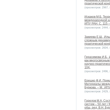
динамики и неопр
практической конф
(просмотров: 2967, з
Искаков М.Б. Тео
международной нау
ИПУ РАН. C. 115 –
(просмотров: 2444, з
Закиева Е.Ш., Ил
сложным динамиче
практической конф
(просмотров: 2604, з
Герасимова И.Б.,
как многосвязным
научно-практическ
104.
(просмотров: 2496, з
Ерешко Ф.И. Прикл
Материалы междун
Буркова. – М.: ИПУ
(просмотров: 2429, з
Горелов М.А. Сос
систем – 50 лет 
общ. ред. В.Н. Бур