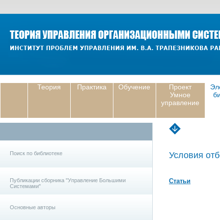
Теория
Практика
Обучение
Проект
Эл
Умное
б
управление
Поиск по библиотеке
Условия отб
Публикации сборника "Управление Большими
Статьи
Системами"
Основные авторы