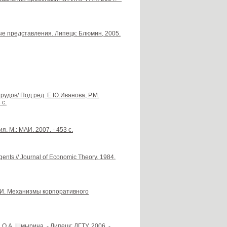
е представления. Липецк: Блюмин, 2005.
рудов/ Под ред. Е.Ю.Иванова, Р.М.
 с.
 М.: МАИ. 2007. - 453 с.
gents // Journal of Economic Theory. 1984.
 П.И. Механизмы корпоративного
.А. Шмырина. - Липецк: ЛГТУ, 2006. -