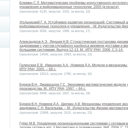
Блюмин С.Л. Математические проблемы искусственного интелекта:
управления и информационные технологии. 2005 (в печати).
(просмотров: 6135, загрузок: 1032, за месяц: 10)
Угольницкий Г. А. Устойчивое развитие организаций. Системный 
информационные технологи и управления. - М: Издательство физ
(просмотров: 6056, загрузок: 1996, за месяц: 17)
Александров А.Э., Якушев Н.В. Стохастическая постановка динам
задержками с учетом случайного разброса времени доставки и в
большими системами. Выпуск 12-13. М.: ИПУ РАН, 2006. С.5-14.
(просмотров: 14506, загрузок: 1993, за месяц: 23)
Галинская Е.В., Иващенко А.А., Новиков Д.А. Модели и механизмы
ИПУ РАН, 2005. – 68 с.
(просмотров: 10513, загрузок: 1780, за месяц: 16)
Бурков В.Н., Джавахадзе Г.С. Экономико-математические модели
производства. М.: ИПУ РАН, 1997. – 64 с.
(просмотров: 8498, загрузок: 1507, за месяц: 18)
Бурков В.Н. Новиков Д.А., Щепкин А.В. Механизмы управления эко
академика С.Н. Васильева. – М.: Издательство физико-математиче
(просмотров: 13998, загрузок: 2015, за месяц: 23)
Губко М.В. Управление организационными системами с сетевым в
теории сетевых игр. // Автоматика и телемеханика. №8. 2004. С. 1