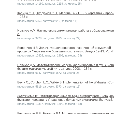
(просмотров: 14160, загрузок: 2118, за месяц: 25)
Капица С.П., Курдюмов С.П., Малинецкий Г.Г. Синергетика и прог
– 288 с.
(просмотров: 6053, загрузок: 946, за месяц: 1)
Новиков А.М. Научно-экспериментальная работа в образовательно
с.
(просмотров: 9728, загрузок: 1679, за месяц: 24)
Воронина И.Д. Задача управления организационной структурой в
процесса / Управление большими системами. Выпуск 12-13. М.: ИП
(просмотров: 12826, загрузок: 1908, за месяц: 23)
Новиков Д.А. Математические модели формирования и функциони
физико-математической литературы, 2008. – 184 с.
(просмотров: 9147, загрузок: 1872, за месяц: 28)
Bevia C., Corchon L.C., Wilkie S. Implementation of the Walrasian 
(просмотров: 5819, загрузок: 3373, за месяц: 13)
Заложнев А.Ю. Оптимизационные методы внутрифирменного упр
функционирования / Управление большими системами. Выпуск 5. М
(просмотров: 12317, загрузок: 1890, за месяц: 18)
Коновальчук Е.В., Новиков Д.А. Модели и методы оперативного уп