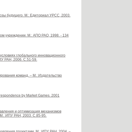
нозы будущего. М.: Едиториал УРСС, 2003.
м учреждении. М.: АПО РАО, 1998. - 134
 условиях глобального инновационного
У РАН, 2006. С.51-59.
рования команд. – М.: Издательство
Correspondence by Market Games. 2001
авления и оптимизация механизмов
.: ИПУ РАН, 2003. С.85-95.
равления проектами. М.: ИПУ РАН, 2004. –