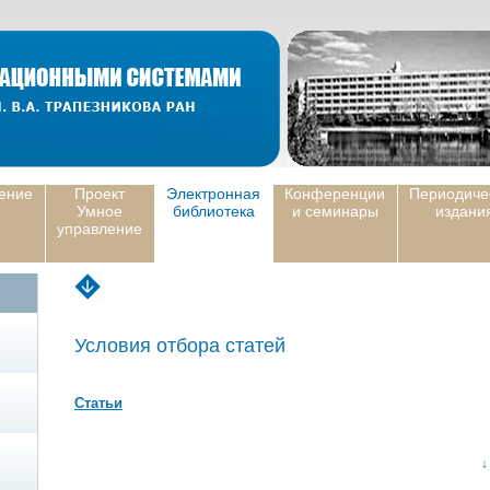
ение
Проект
Электронная
Конференции
Периодиче
Умное
библиотека
и семинары
издани
управление
Условия отбора статей
Статьи
↓