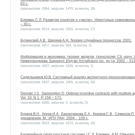
63 с.
(просмотров: 6364, загрузок: 1470, за месяц: 18)
Блюмин С.Л. Развитие понятия о «числе». Некоторые современны
– 30 с.
(просмотров: 8514, загрузок: 1503, за месяц: 17)
Булинский А.В., Ширяев А.Н. Теория случайных процессов. 2001.
(просмотров: 4257, загрузок: 684, за месяц: 2)
Информация и экономика: теория, модели, технологии: Сб. науч. т
Нижегородцева. Барнаул: Изд-во Алтайского гос. ун-та, 2002. - 313
(просмотров: 4207, загрузок: 1026, за месяц: 1)
Сидельников Ю.В. Системный анализ экспертного прогнозирования.
(просмотров: 5937, загрузок: 1855, за месяц: 16)
Demski J.S., Sappington D. Optimal incentive contracts with multiple a
Vol. 33. N 1. P. 156 – 171.
(просмотров: 6200, загрузок: 0, за месяц: 0)
Бурков В.Н., Агеев И.А., Баранчикова Е.А., Крюков С.В., Семенов
управления. М.: ИПУ РАН, 2004. - 109 с.
(просмотров: 8323, загрузок: 1574, за месяц: 16)
Билинейные окрестностные системы / С.Л. Блюмин, А.М. Шмырин, О