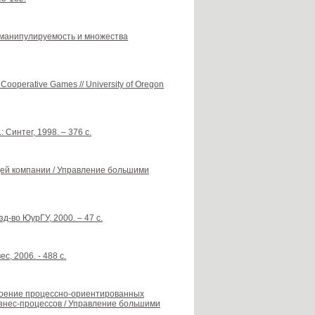
еманипулируемость и множества
Cooperative Games // University of Oregon
Синтег, 1998. – 376 с.
щей компании / Управление большими
д-во ЮурГУ, 2000. – 47 с.
с, 2006. - 488 с.
троение процессно-ориентированных
знес-процессов / Управление большими