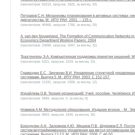
(просмотров: 50215, загрузок: 1825, за месяц: 20)
Петраков С.Н. Механизмы планирования в активных системах: н
диктаторства. М.: ИПУ РАН, 2001. – 135 с.
(просмотров: 46466, загрузок: 1766, за месяц: 20)
A. van den Nouweland. The Formation of Communication Networks in 
Economics Department Working Papers. 2004
(просмотров: 23698, загрузок: 1097, за месяц: 32)
Трахтенгерц Э.А. Компьютерная поддержка принятия решений. М.: 
(просмотров: 5321, загрузок: 2319, за месяц: 15)
Гламаздин Е.С., Зинченко В.И. Управление структурой управляю
системами. Выпуск 5. М.: ИПУ РАН, 2003. С.152-157.
(просмотров: 12191, загрузок: 2308, за месяц: 12)
Израйлева О.В. Теория организаций: Учеб. пособие. Челябинск: Из
(просмотров: 5584, загрузок: 0, за месяц: 0)
Новиков А.М. Методология образования. Издание второе. - М.: Эгве
(просмотров: 8663, загрузок: 1640, за месяц: 30)
Бородулин А.Н., Заложнев А.Ю., Мешков П.В., Шуремов Е.Л. Пос
систем внутрифирменного управления как метод оптимизации би
системами. Выпуск 12-13. М.: ИПУ РАН, 2006. С.46-50.