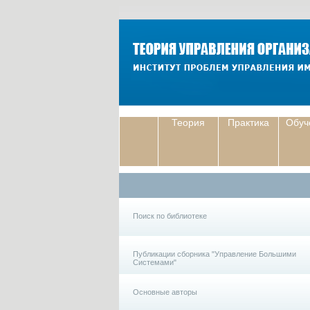
Теория
Практика
Обуч
Поиск по библиотеке
Публикации сборника "Управление Большими
Системами"
Основные авторы