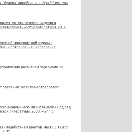
 "булева" линейная алгебра // Системы
анализ, математические модели и
ико-математической литературы. 2011.
ической транспортной задачи с
ремени потребления / Управление
 управления развитием персонала. М.:
 управления развитием отраслевого
лого-экономическими системами / Под ред.
ской литературы, 2008. – 244 с.
заимодействием агентов. Часть 1. Обзор
15-132.