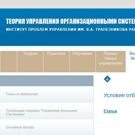
Теория
Практика
Обучение
Проект
Эл
Умное
б
управление
Поиск по библиотеке
Условия отб
Публикации сборника "Управление Большими
Статьи
Системами"
Основные авторы