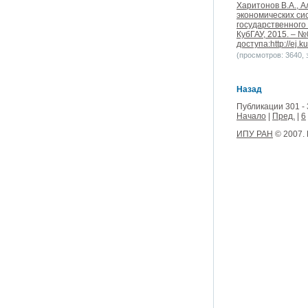
Харитонов В.А., 
экономических си
государственного
КубГАУ, 2015. – №0
доступа:http://ej.k
(просмотров: 3640, з
Назад
Публикации 301 - 
Начало
|
Пред.
|
6
ИПУ РАН
© 2007.