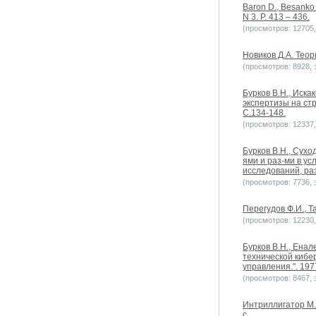
Baron D., Besanko D
N 3. P. 413 – 436.
(просмотров: 12705, 
Новиков Д.А. Теор
(просмотров: 8928, з
Бурков В.Н., Иска
экспертизы на ст
С.134-148.
(просмотров: 12337, 
Бурков B.H., Сухо
ями и раз-ми в у
исследований, раз
(просмотров: 7736, з
Перегудов Ф.И., Т
(просмотров: 12230, 
Бурков B.H., Енал
технической кибе
управления.". 197
(просмотров: 8467, з
Интриллигатор М.
с.