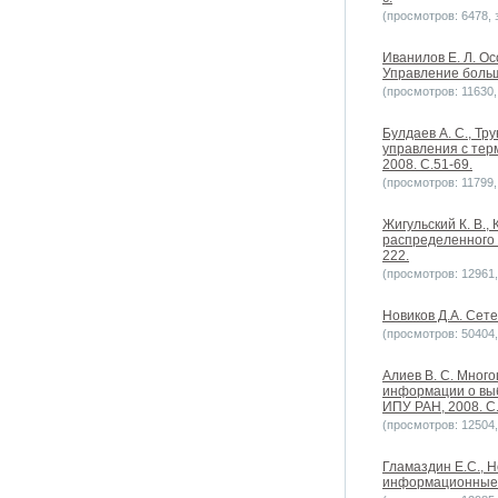
(просмотров: 6478, з
Иванилов Е. Л. О
Управление больш
(просмотров: 11630, 
Булдаев А. С., Т
управления с тер
2008. С.51-69.
(просмотров: 11799, 
Жигульский К. В.,
распределенного 
222.
(просмотров: 12961, 
Новиков Д.А. Сете
(просмотров: 50404, 
Алиев В. С. Мног
информации о выб
ИПУ РАН, 2008. С.
(просмотров: 12504, 
Гламаздин Е.С., 
информационные с