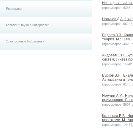
Исследования по о
(просмотров: 6336, з
Рефераты
Новиков Д.А., Чха
(просмотров: 56222, 
Каталог "Наука в интернете"
Радаев В.В., Коло
теория. М.: ТЕИС.
Электронные библиотеки
(просмотров: 4429, з
Андреев С.П., Бу
систем, синтез п
(просмотров: 11742, 
Бурков B.H., Енал
Автоматика и Теле
(просмотров: 8143, з
Немчин А.М., Ник
применения. Санк
(просмотров: 5907, з
Колосова Е.В., Но
проектами. М.: Ап
(просмотров: 14474, 