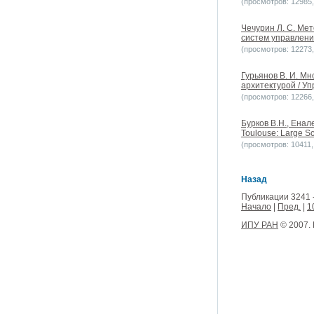
(просмотров: 12985, 
Чечурин Л. С. Ме
систем управлени
(просмотров: 12273, 
Гурьянов В. И. М
архитектурой / Уп
(просмотров: 12266, 
Бурков B.H., Енале
Toulouse: Large Sc
(просмотров: 10411, 
Назад
Публикации 3241 
Начало
|
Пред.
|
1
ИПУ РАН
© 2007.