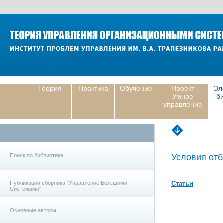
Теория
Практика
Обучение
Проект
Эл
Умное
б
управление
Поиск по библиотеке
Условия отб
Публикации сборника "Управление Большими
Статьи
Системами"
Основные авторы