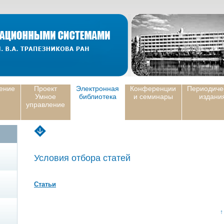
ение
Проект
Электронная
Конференции
Периодиче
Умное
библиотека
и семинары
издани
управление
Условия отбора статей
Статьи
↑