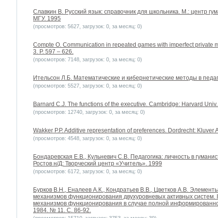
Славкин В. Русский язык: справочник для школьника. М.: центр г
МГУ. 1995
(просмотров: 5627, загрузок: 0, за месяц: 0)
Compte O. Communication in repeated games with imperfect private mo
3. P. 597 – 626.
(просмотров: 7148, загрузок: 0, за месяц: 0)
Ительсон Л.Б. Математические и кибернетические методы в педаго
(просмотров: 5527, загрузок: 0, за месяц: 0)
Barnard C.J. The functions of the executive. Cambridge: Harvard Univ.
(просмотров: 12740, загрузок: 0, за месяц: 0)
Wakker P.P. Additive representation of preferences. Dordrecht: Kluver
(просмотров: 4548, загрузок: 0, за месяц: 0)
Бондаревская Е.В., Кульневич С.В. Педагогика: личность в гумани
Ростов н/Д: Творческий центр «Учитель». 1999
(просмотров: 6172, загрузок: 0, за месяц: 0)
Бурков В.Н., Еналеев А.К., Кондратьев В.В., Цветков А.В. Элемен
механизмов функционирования двухуровневых активных систем. 
механизмов функционирования в случае полной информированнос
1984. № 11. С. 86-92.