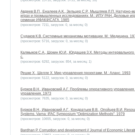
(просмотров: 15710, загрузок: 3753, за месяц: 39)
Авдеев В.П., Еналеев A.K., Зельцер С.Р., Мышляев Л.П. Натурно
играх и промышленных исследованиях. М.: ИПУ РАН. Деловые иг
семинар ИФАК/ИСАГА. 1985
(просмотров: 7211, загрузок: 0, за месяц: 0)
Судаков К.В. Системные механизмы мотивации. М.: Медицина. 19
(просмотров: 5716, загрузок: 0, за месяц: 0)
Калмыков С.А., Шокин Ю.И., Юлдашев З.Х. Методы интервального а
с.
(просмотров: 6292, загрузок: 854, за месяц: 1)
Решке Х., Шелле Х. Мир управления проектами. М.: Аланс. 1993
(просмотров: 5122, загрузок: 0, за месяц: 0)
Бурков B.H., Ивановский А.Г. Проблемы оперативного управления
управления. 1973
(просмотров: 7635, загрузок: 0, за месяц: 0)
Бурков B.H., Ивановский А.Г., Кондратьев В.В., Опойцев В.И. Resourc
Systems. Varna: IFAC Symposium "Optimization Methods". 1979
(просмотров: 10655, загрузок: 0, за месяц: 0)
Bardhan P. Corruption and development // Journal of Economic Literatu