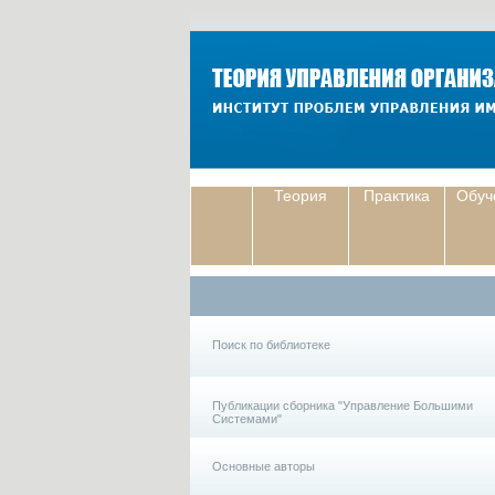
Теория
Практика
Обуч
Поиск по библиотеке
Публикации сборника "Управление Большими
Системами"
Основные авторы