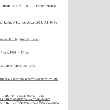
уманитарных наук при ф-те журналистики
nitoring // Econometrica. 1998. Vol. 66. №
гике. М.: Педагогика, 1964.
 Press, 1968. – 334 p.
 Academic Publishers. 1989
стических теориях и системах воспитания.
ты теории оптимального синтеза
II. Синтез оптимальных правильных
ти центра // Автоматика и Телемеханика,