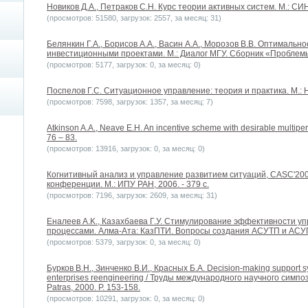
Новиков Д.А., Петраков С.Н. Курс теории активных систем. М.: СИН
(просмотров: 51580, загрузок: 2557, за месяц: 31)
Белянкин Г.А., Борисов А.А., Васин А.А., Морозов В.В. Оптималь
инвестиционными проектами. М.: Диалог МГУ. Сборник «Проблем
(просмотров: 5177, загрузок: 0, за месяц: 0)
Поспелов Г.С. Ситуационное управление: теория и практика. М.: 
(просмотров: 7598, загрузок: 1357, за месяц: 7)
Atkinson A.A., Neave E.H. An incentive scheme with desirable multiperi
76 – 83.
(просмотров: 13916, загрузок: 0, за месяц: 0)
Когнитивный анализ и управление развитием ситуаций, CASC'20
конференции. М.: ИПУ РАН, 2006. - 379 с.
(просмотров: 7196, загрузок: 2609, за месяц: 31)
Еналеев A.K., Казахбаева Г.У. Стимулирование эффективности 
процессами. Алма-Ата: КазПТИ. Вопросы создания АСУТП и АСУ
(просмотров: 5379, загрузок: 0, за месяц: 0)
Бурков В.Н., Зинченко В.И., Красных Б.А. Decision-making support s
enterprises reengineering / Труды международного научного симпози
Patras, 2000. P. 153-158.
(просмотров: 10291, загрузок: 0, за месяц: 0)