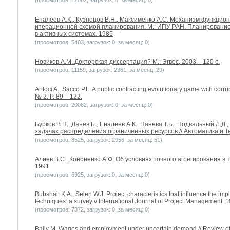
(просмотров: 12862, загрузок: 0, за месяц: 0)
Еналеев A.K., Кузнецов В.Н., Максименко А.С. Механизм функци
итерационной схемой планирования. М.: ИПУ РАН. Планирование
в активных системах. 1985
(просмотров: 5403, загрузок: 0, за месяц: 0)
Новиков А.М. Докторская диссертация? М.: Эгвес, 2003. - 120 с.
(просмотров: 11159, загрузок: 2361, за месяц: 29)
Antoci A., Sacco P.L. A public contracting evolutionary game with corru
№ 2. P. 89 – 122.
(просмотров: 20082, загрузок: 0, за месяц: 0)
Бурков B.H., Данев Б., Еналеев А.К., Нанева Т.Б., Подвальный Л.Д
задачах распределения ограниченных ресурсов // Автоматика и Те
(просмотров: 8525, загрузок: 2956, за месяц: 51)
Алиев В.С., Кононенко А.Ф. Об условиях точного агрегирования в 
1991
(просмотров: 6925, загрузок: 0, за месяц: 0)
Bubshait K.A., Selen W.J. Project characteristics that influence the i
techniques: a survey // International Journal of Project Management. 19
(просмотров: 7372, загрузок: 0, за месяц: 0)
Baily M. Wages and employment under uncertain demand // Review of 