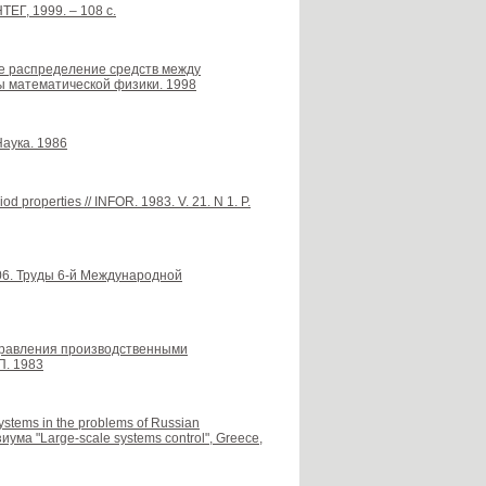
ТЕГ, 1999. – 108 с.
ное распределение средств между
ы математической физики. 1998
Наука. 1986
od properties // INFOR. 1983. V. 21. N 1. P.
06. Труды 6-й Международной
управления производственными
П. 1983
ystems in the problems of Russian
ума "Large-scale systems control", Greece,