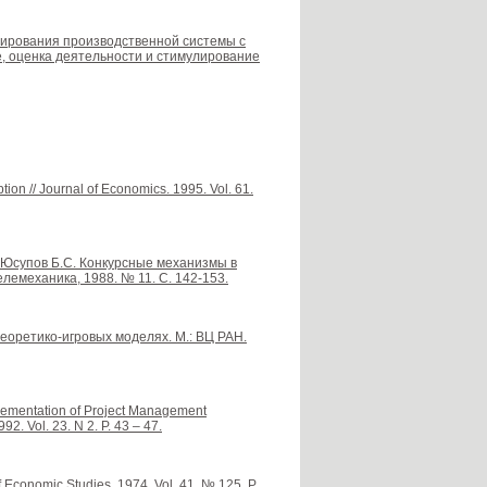
онирования производственной системы с
, оценка деятельности и стимулирование
ption // Journal of Economics. 1995. Vol. 61.
., Юсупов Б.С. Конкурсные механизмы в
лемеханика, 1988. № 11. С. 142-153.
теоретико-игровых моделях. М.: ВЦ РАН.
mplementation of Project Management
92. Vol. 23. N 2. P. 43 – 47.
Economic Studies. 1974. Vol. 41. № 125. P.