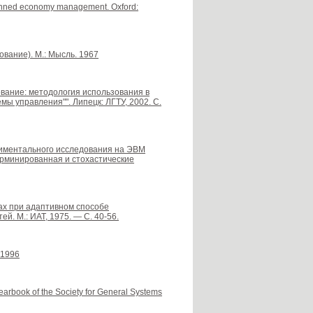
lanned economy management. Oxford:
ование). М.: Мысль. 1967
ование: методология использования в
ы управления"". Липецк: ЛГТУ, 2002. С.
риментального исследования на ЭВМ
ерминированная и стохастические
ах при адаптивном способе
. М.: ИАТ, 1975. — С. 40-56.
 1996
earbook of the Society for General Systems