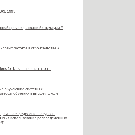
l.63. 1995
анной производственной структуры //
совых потоков в строительстве //
tions for Nash implementation. :
нные обучающие системы с
методы обучения в высшей школе:
задаче распределения ресурсов.
 "Опыт использования распределенных
м".