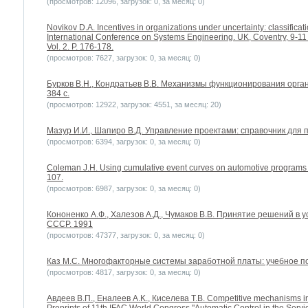
(просмотров: 12096, загрузок: 0, за месяц: 0)
Novikov D.A. Incentives in organizations under uncertainty: classificat
International Conference on Systems Engineering. UK, Coventry, 9-11 S
Vol. 2. P. 176-178.
(просмотров: 7627, загрузок: 0, за месяц: 0)
Бурков В.Н., Кондратьев В.В. Механизмы функционирования орган
384 с.
(просмотров: 12922, загрузок: 4551, за месяц: 20)
Мазур И.И., Шапиро В.Д. Управление проектами: справочник для
(просмотров: 6394, загрузок: 0, за месяц: 0)
Coleman J.H. Using cumulative event curves on automotive programs 
107.
(просмотров: 6987, загрузок: 0, за месяц: 0)
Кононенко А.Ф., Халезов А.Д., Чумаков В.В. Принятие решений в 
СССР. 1991
(просмотров: 47377, загрузок: 0, за месяц: 0)
Каз М.С. Многофакторные системы заработной платы: учебное посо
(просмотров: 4817, загрузок: 0, за месяц: 0)
Авдеев В.П., Еналеев A.K., Киселева Т.В. Competitive mechanisms in 