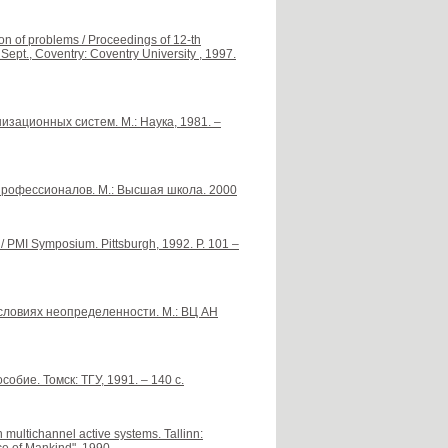
ion of problems / Proceedings of 12-th
ept., Coventry: Coventry University , 1997.
изационных систем. М.: Наука, 1981. –
 профессионалов. М.: Высшая школа. 2000
/ PMI Symposium. Pittsburgh, 1992. P. 101 –
условиях неопределенности. М.: ВЦ АН
бие. Томск: ТГУ, 1991. – 140 с.
multichannel active systems. Tallinn: