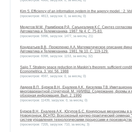
(просмотров: 4966, загрузок: 0, за месяц: 0)
Kim S. Efficiency of an information system in the agency model. : 2. Vo
(просмотров: 4813, загрузок: 0, за месяц: 0)
Медетов М.М., Раимбеков Р.Д., Сагынгалиев К.С. Синтез согласов
Автоматика и Телемеханика, 1987. № 4. С. 75-83.
(просмотров: 5996, загрузок: 1477, за месяц: 21)
Кондратьев В.В., Прокопенко А.А. Математическое описание финан
Автоматика и Телемеханика, 1981. № 10. С. 119-129.
(просмотров: 8398, загрузок: 1153, за месяц: 32)
Saijo T. Strategy space reduction in Maskin’s theorem: sufficient condi
Econometrica. 3. Vol. 56. 1988
(просмотров: 4597, загрузок: 0, за месяц: 0)
Авдеев В.П., Бурков В.Н., Еналеев A.K., Киселева Т.В. Имитацио
многовариантной структурой. М.: НИИВШ. Содержание, формы и 
обзорная информация. Вып. 2. 1990
(просмотров: 11439, загрузок: 0, за месяц: 0)
Бурков B.H., Еналеев A.K., Юсупов Б.С. Конкурсные механизмы в 
Новокузнецк: ВСНТО. Всесоюзный научно-практический семинар
систем управления технологическими процессами и производство
(просмотров: 7205, загрузок: 710, за месяц: 3)