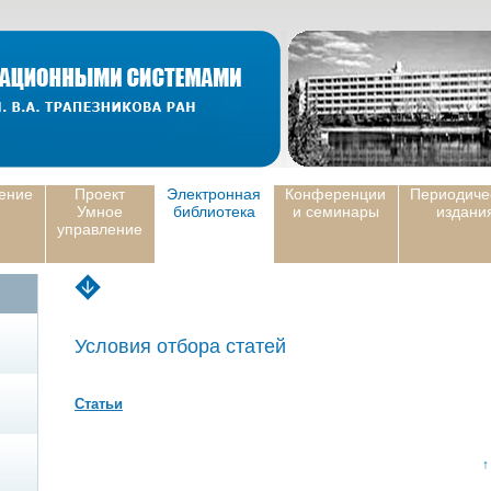
ение
Проект
Электронная
Конференции
Периодиче
Умное
библиотека
и семинары
издани
управление
Условия отбора статей
Статьи
↑