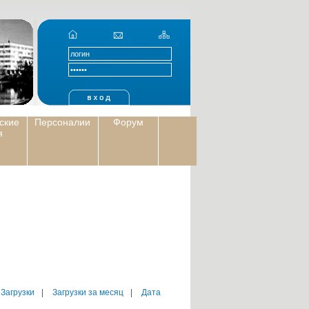
ские
Персоналии
Форум
я
 Загрузки
|
Загрузки за месяц
|
Дата