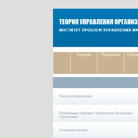
Теория
Практика
Обуч
Поиск по библиотеке
Публикации сборника "Управление Большими
Системами"
Основные авторы