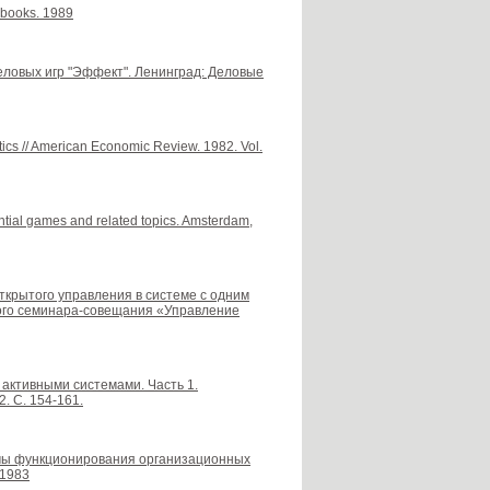
 books. 1989
деловых игр "Эффект". Ленинград: Деловые
tics // American Economic Review. 1982. Vol.
rential games and related topics. Amsterdam,
открытого управления в системе с одним
ого семинара-совещания «Управление
активными системами. Часть 1.
. С. 154-161.
измы функционирования организационных
 1983