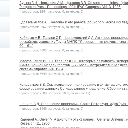
Бурков B.H., Черкашин А.М., Цыганов В.В. On some principles of p
Pergamon Press. Proceedings of 9th IFAC Congress. Vol. 3. 1986
(просмотров: 9244, загрузок: 0, за месяц: 0)
Здравомыслов А.Г. Человек и его работа (социологическое исслед
(просмотров: 6767, загрузок: 0, за месяц: 0)
Кабицын А.В., Павлов С.Г., Черноморский Д.А. Активное проектир
российских условиях / Труды МНПК ""Современные сложные систем
60 – 61."
(просмотров: 4603, загрузок: 0, за месяц: 0)
Масурашвили И.Ш., Степанов Ю.А. Некоторые результаты экспе
имитационной модели "поставщик - база – потребитель". М.: Дет
системы управления. 1984
(просмотров: 5640, загрузок: 0, за месяц: 0)
Кондратьев В.В. Согласованное планирование в активных систем
формирования данных / Согласованное управление. Сборник статей
(просмотров: 7508, загрузок: 1809, за месяц: 17)
Шапиро В.Д. Управление проектами. Санкт-Петербург: «ДваТрИ».
(просмотров: 5949, загрузок: 0, за месяц: 0)
Rapoport A., Guyer M. A taxonomy of 2х2 games. : General Systems: Y
Research. 11. 1966