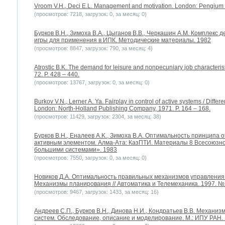
Vroom V.H., Deci E.L. Management and motivation. London: Pengium
(просмотров: 7218, загрузок: 0, за месяц: 0)
Бурков B.H., Зимоха В.А., Цыганов В.В., Черкашин А.М. Комплекс 
игры для применения в ИПК. Методические материалы. 1982
(просмотров: 8847, загрузок: 790, за месяц: 4)
Atrostic B.K. The demand for leisure and nonpecuniary job characteris
72. P. 428 – 440.
(просмотров: 13767, загрузок: 0, за месяц: 0)
Burkov V.N., Lerner A. Ya. Fairplay in control of active systems / Diffe
London: North-Holland Publishing Company, 1971. P. 164 – 168.
(просмотров: 11429, загрузок: 2304, за месяц: 38)
Бурков B.H., Еналеев A.K., Зимоха В.А. Оптимальность принципа 
активным элементом. Алма-Ата: КазПТИ. Материалы 8 Всесоюзн
большими системами». 1983
(просмотров: 7550, загрузок: 0, за месяц: 0)
Новиков Д.А. Оптимальность правильных механизмов управления 
Механизмы планирования // Автоматика и Телемеханика. 1997. №2
(просмотров: 9467, загрузок: 1433, за месяц: 16)
Андреев С.П., Бурков В.Н., Динова Н.И., Кондратьев В.В. Механ
систем. Обследование, описание и моделирование. М.: ИПУ РАН.