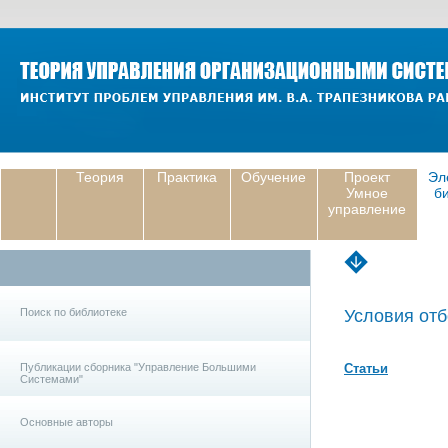
Теория
Практика
Обучение
Проект
Эл
Умное
б
управление
Поиск по библиотеке
Условия отб
Публикации сборника "Управление Большими
Статьи
Системами"
Основные авторы