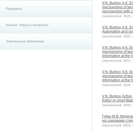
V.N. Burkov, A.K. E
mechanisms of two-l
Рефераты
mechanisms with co
(просмотров: 3426, з
Каталог "Наука в интернете"
V.N. Burkov, A.K. E
Automation and rem
(просмотров: 3202, з
Электронные библиотеки
V.N. Burkov, A.K. E
mechanisms of two-
information at the 
(просмотров: 3431, з
V.N. Burkov, A.K. E
mechanisms of two-
information at the 
(просмотров: 3528, з
V.N. Burkov. Active
Editor-in-chief Ma
(просмотров: 2849, з
Губко М.В. Модел
на соискание степе
(просмотров: 5659, з