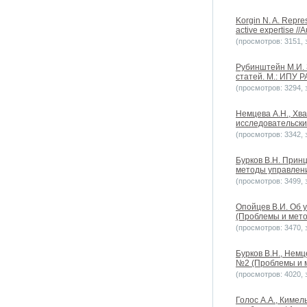
Korgin N. A. Repres
active expertise //
(просмотров: 3151, з
Рубинштейн М.И. 
статей. М.: ИПУ Р
(просмотров: 3294, з
Немцева А.Н., Хв
исследовательских
(просмотров: 3342, з
Бурков В.Н. Прин
методы управления
(просмотров: 3499, з
Опойцев В.И. Об 
(Проблемы и метод
(просмотров: 3470, з
Бурков В.Н., Немц
№2 (Проблемы и ме
(просмотров: 4020, з
Голос А.А., Киме