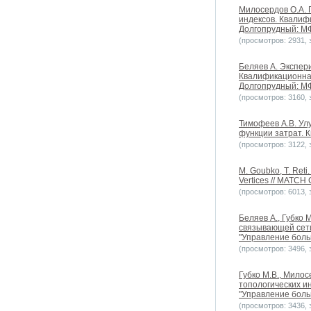
Милосердов О.А. 
индексов. Квалиф
Долгопрудный: МФ
(просмотров: 2931, з
Беляев А. Экспер
Квалификационная
Долгопрудный: МФ
(просмотров: 3160, з
Тимофеев А.В. Ул
функции затрат. 
(просмотров: 3122, з
M. Goubko, T. Reti
Vertices // MATCH
(просмотров: 6013, з
Беляев А., Губко
связывающей сети
"Управление больш
(просмотров: 3496, з
Губко М.В., Мило
топологических и
"Управление больш
(просмотров: 3436, з