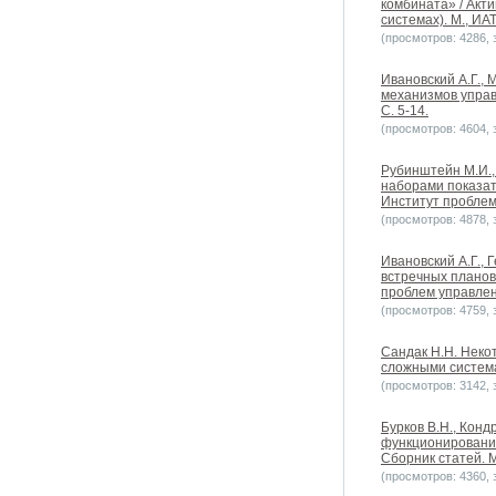
комбината» / Акт
системах). М., ИАТ
(просмотров: 4286, з
Ивановский А.Г., 
механизмов управ
С. 5-14.
(просмотров: 4604, з
Рубинштейн М.И.,
наборами показат
Институт проблем 
(просмотров: 4878, з
Ивановский А.Г.,
встречных планов
проблем управлени
(просмотров: 4759, з
Сандак Н.Н. Неко
сложными системам
(просмотров: 3142, з
Бурков В.Н., Конд
функционирования
Сборник статей. М
(просмотров: 4360, з