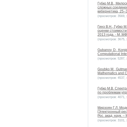
Губко М.В., Мило
сложных соединен
кибернетика, 25–3
(просмотров: 3569, з
Гинз В.Н., Губко
оценки стоимости
2013 года. - М.:МФ
(просмотров: 3675, з
Gubanov, D., Korgin
Computational Intel
(просмотров: 5287, з
Goubko M., Gutman 
Mathematics and Co
(просмотров: 4537, з
Губко М.В. Спект
по проблемам упра
(просмотров: 4071, з
Мирзоян Г.Л. Мо
[Электронный ресу
Рос. акад. наук. –
(просмотров: 3101, з