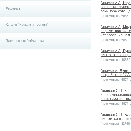
Ашимов А.А., Шкур
соглас. месячног
Рефераты
семинара-совеща
(просмотров: 6635, з
Каталог "Наука в интернете"
Ашимов А.А., Мед
параметров систе
«Управление бол
(просмотров: 6850, з
Электронные библиотеки
Ашимов А.А., Бур
сбыта готовой про
(просмотров: 10652, 
Ашимов А., Бурко
потребители" // А
(просмотров: 5874, з
Андреев С.П., Ко
информированност
сложными систем
(просмотров: 8674, з
Андреев С.П., Бу
систем, синтез п
(просмотров: 11749, 