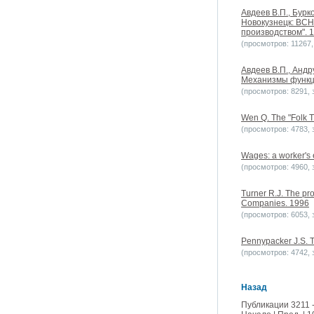
Авдеев В.П., Бурк
Новокузнецк: ВСН
производством". 
(просмотров: 11267, 
Авдеев В.П., Андр
Механизмы функци
(просмотров: 8291, з
Wen Q. The "Folk T
(просмотров: 4783, з
Wages: a worker's 
(просмотров: 4960, з
Turner R.J. The pr
Companies. 1996
(просмотров: 6053, з
Pennypacker J.S. T
(просмотров: 4742, з
Назад
Публикации 3211 -