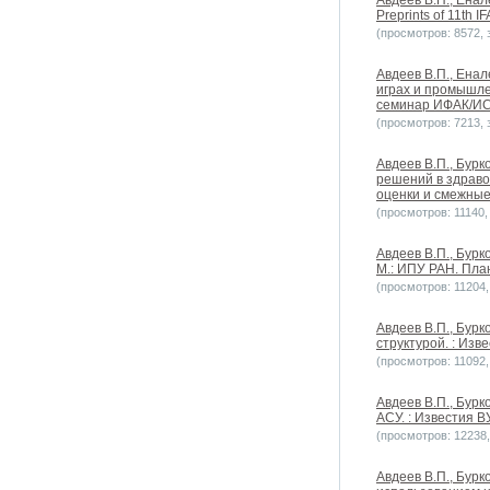
Авдеев В.П., Енале
Preprints of 11th 
(просмотров: 8572, з
Авдеев В.П., Ена
играх и промышле
семинар ИФАК/ИС
(просмотров: 7213, з
Авдеев В.П., Бурк
решений в здраво
оценки и смежные
(просмотров: 11140, 
Авдеев В.П., Бурк
М.: ИПУ РАН. Пла
(просмотров: 11204, 
Авдеев В.П., Бурк
структурой. : Изв
(просмотров: 11092, 
Авдеев В.П., Бурк
АСУ. : Известия В
(просмотров: 12238, 
Авдеев В.П., Бурк