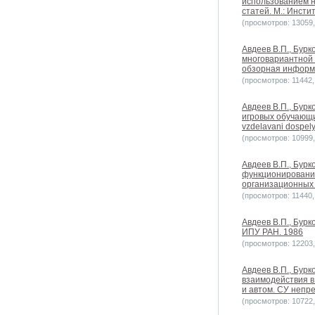
использованием н
статей. М.: Инсти
(просмотров: 13059, 
Авдеев В.П., Бурк
многовариантной 
обзорная информа
(просмотров: 11442, 
Авдеев В.П., Бурк
игровых обучающих
vzdelavani dospel
(просмотров: 10999, 
Авдеев В.П., Бурк
функционирования
организационных 
(просмотров: 11440, 
Авдеев В.П., Бурк
ИПУ РАН. 1986
(просмотров: 12203, 
Авдеев В.П., Бурк
взаимодействия в
и автом. СУ непре
(просмотров: 10722, 