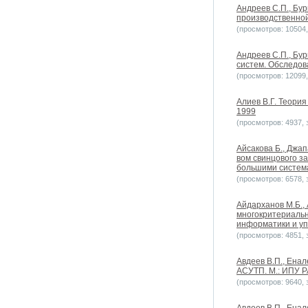
Андреев С.П., Бур
производственной
(просмотров: 10504, 
Андреев С.П., Бу
систем. Обследов
(просмотров: 12099, 
Алиев В.Г. Теория
1999
(просмотров: 4937, з
Айсакова Б., Джа
вом свинцового з
большими систем
(просмотров: 6578, з
Айдарханов М.Б.,
многокритериальн
информатики и уп
(просмотров: 4851, з
Авдеев В.П., Ена
АСУТП. М.: ИПУ 
(просмотров: 9640, з