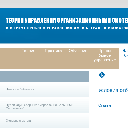
Теория
Практика
Обучение
Проект
Эл
Умное
б
управление
Поиск по библиотеке
Условия отб
Публикации сборника "Управление Большими
Статьи
Системами"
Основные авторы