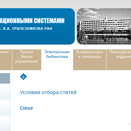
ение
Проект
Электронная
Конференции
Периодиче
Умное
библиотека
и семинары
издани
управление
Условия отбора статей
Статьи
↓