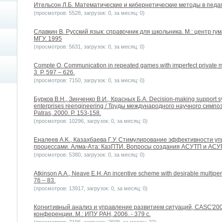
Ительсон Л.Б. Математические и кибернетические методы в педаго
(просмотров: 5528, загрузок: 0, за месяц: 0)
Славкин В. Русский язык: справочник для школьника. М.: центр г
МГУ. 1995
(просмотров: 5631, загрузок: 0, за месяц: 0)
Compte O. Communication in repeated games with imperfect private mo
3. P. 597 – 626.
(просмотров: 7150, загрузок: 0, за месяц: 0)
Бурков В.Н., Зинченко В.И., Красных Б.А. Decision-making support s
enterprises reengineering / Труды международного научного симпози
Patras, 2000. P. 153-158.
(просмотров: 10296, загрузок: 0, за месяц: 0)
Еналеев A.K., Казахбаева Г.У. Стимулирование эффективности 
процессами. Алма-Ата: КазПТИ. Вопросы создания АСУТП и АСУ
(просмотров: 5380, загрузок: 0, за месяц: 0)
Atkinson A.A., Neave E.H. An incentive scheme with desirable multiperi
76 – 83.
(просмотров: 13917, загрузок: 0, за месяц: 0)
Когнитивный анализ и управление развитием ситуаций, CASC'20
конференции. М.: ИПУ РАН, 2006. - 379 с.