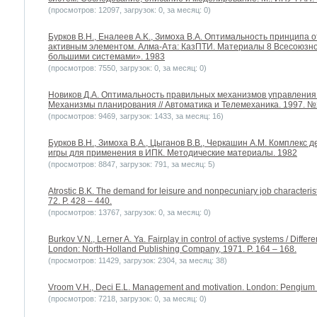
(просмотров: 12097, загрузок: 0, за месяц: 0)
Бурков B.H., Еналеев A.K., Зимоха В.А. Оптимальность принципа 
активным элементом. Алма-Ата: КазПТИ. Материалы 8 Всесоюзн
большими системами». 1983
(просмотров: 7550, загрузок: 0, за месяц: 0)
Новиков Д.А. Оптимальность правильных механизмов управления 
Механизмы планирования // Автоматика и Телемеханика. 1997. №2
(просмотров: 9469, загрузок: 1433, за месяц: 16)
Бурков B.H., Зимоха В.А., Цыганов В.В., Черкашин А.М. Комплекс 
игры для применения в ИПК. Методические материалы. 1982
(просмотров: 8847, загрузок: 791, за месяц: 5)
Atrostic B.K. The demand for leisure and nonpecuniary job characteris
72. P. 428 – 440.
(просмотров: 13767, загрузок: 0, за месяц: 0)
Burkov V.N., Lerner A. Ya. Fairplay in control of active systems / Diffe
London: North-Holland Publishing Company, 1971. P. 164 – 168.
(просмотров: 11429, загрузок: 2304, за месяц: 38)
Vroom V.H., Deci E.L. Management and motivation. London: Pengium
(просмотров: 7218, загрузок: 0, за месяц: 0)