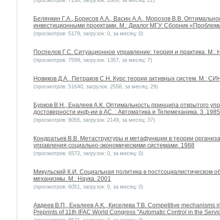
(просмотров: 7196, загрузок: 2609, за месяц: 22)
Белянкин Г.А., Борисов А.А., Васин А.А., Морозов В.В. Оптималь
инвестиционными проектами. М.: Диалог МГУ. Сборник «Проблем
(просмотров: 5179, загрузок: 0, за месяц: 0)
Поспелов Г.С. Ситуационное управление: теория и практика. М.: 
(просмотров: 7599, загрузок: 1357, за месяц: 7)
Новиков Д.А., Петраков С.Н. Курс теории активных систем. М.: СИН
(просмотров: 51640, загрузок: 2558, за месяц: 29)
Бурков B.H., Еналеев A.K. Оптимальность принципа открытого упра
достоверности инф-ии в АС. : Автоматика и Телемеханика. 3. 1985
(просмотров: 8055, загрузок: 2149, за месяц: 37)
Кондратьев В.В. Метаструктуры и метафункции в теории организ
управления социально-экономическими системами. 1988
(просмотров: 6572, загрузок: 0, за месяц: 0)
Микульский К.И. Социальная политика в постсоциалистическом об
механизмы. М.: Наука. 2001
(просмотров: 6051, загрузок: 0, за месяц: 0)
Авдеев В.П., Еналеев A.K., Киселева Т.В. Competitive mechanisms in 
Preprints of 11th IFAC World Congress "Automatic Control in the Servi