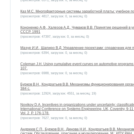
(просмотров: 8571, загрузок: 0, за месяц: 0)
Каз М.С. Многофакторные системы заработной платы: учебное посо
(просмотров: 4817, загрузок: 0, за месяц: 0)
Кононенко А.Ф., Халезов А.Д., Чумаков В.В. Принятие решений в 
СССР. 1991
(просмотров: 47397, загрузок: 0, за месяц: 0)
Мазур И.И., Шапиро В.Д. Управление проектами: справочник для
(просмотров: 6394, загрузок: 0, за месяц: 0)
Coleman J.H. Using cumulative event curves on automotive programs 
107.
(просмотров: 6988, загрузок: 0, за месяц: 0)
Бурков В.Н., Кондратьев В.В. Механизмы функционирования орган
384 с.
(просмотров: 12924, загрузок: 4551, за месяц: 19)
Novikov D.A. Incentives in organizations under uncertainty: classificat
International Conference on Systems Engineering. UK, Coventry, 9-11 S
Vol. 2. P. 176-178.
(просмотров: 7627, загрузок: 0, за месяц: 0)
Андреев С.П., Бурков В.Н., Динова Н.И., Кондратьев В.В. Механ
систем. Обследование, описание и моделирование. М.: ИПУ РАН.