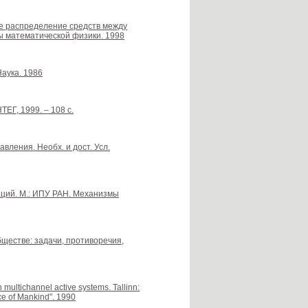
ное распределение средств между
ы математической физики. 1998
Наука. 1986
ТЕГ, 1999. – 108 с.
вления. Необх. и дост. Усл.
аций. М.: ИПУ РАН. Механизмы
ществе: задачи, противоречия,
multichannel active systems. Tallinn:
ce of Mankind". 1990