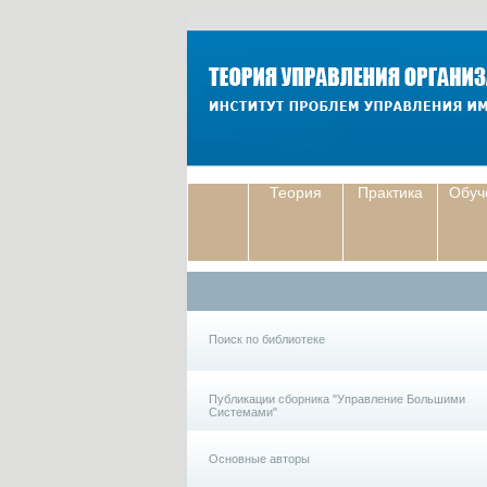
Теория
Практика
Обуч
Поиск по библиотеке
Публикации сборника "Управление Большими
Системами"
Основные авторы