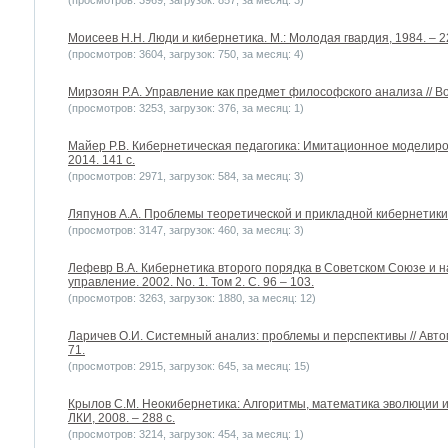
(просмотров: 3969, загрузок: 857, за месяц: 3)
Моисеев Н.Н. Люди и кибернетика. М.: Молодая гвардия, 1984. – 2
(просмотров: 3604, загрузок: 750, за месяц: 4)
Мирзоян Р.А. Управление как предмет философского анализа // Во
(просмотров: 3253, загрузок: 376, за месяц: 1)
Майер Р.В. Кибернетическая педагогика: Имитационное моделиро
2014. 141 c.
(просмотров: 2971, загрузок: 584, за месяц: 3)
Ляпунов А.А. Проблемы теоретической и прикладной кибернетики. М
(просмотров: 3147, загрузок: 460, за месяц: 3)
Лефевр В.А. Кибернетика второго порядка в Советском Союзе и н
управление. 2002. No. 1. Том 2. С. 96 – 103.
(просмотров: 3263, загрузок: 1880, за месяц: 12)
Ларичев О.И. Системный анализ: проблемы и перспективы // Автом
71.
(просмотров: 2915, загрузок: 645, за месяц: 15)
Крылов С.М. Неокибернетика: Алгоритмы, математика эволюции и
ЛКИ, 2008. – 288 с.
(просмотров: 3214, загрузок: 454, за месяц: 1)