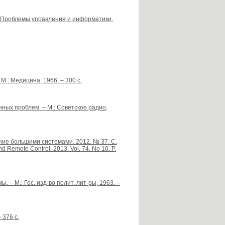
// Проблемы управления и информатики.
М.: Медицина, 1966. – 300 с.
ых проблем. – М.: Советское радио,
ние большими системами. 2012. № 37. С.
nd Remote Control. 2013. Vol. 74. No 10. P.
 – М.: Гос. изд-во полит. лит-ры, 1963. –
 376 с.