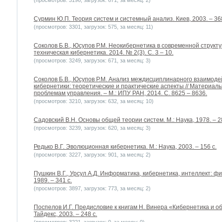
(просмотров: 3196, загрузок: 671, за месяц: 2)
Сурмин Ю.П. Теория систем и системный анализ. Киев, 2003. – 368
(просмотров: 3301, загрузок: 575, за месяц: 11)
Соколов Б.В., Юсупов Р.М. Неокибернетика в современной структу
техническая кибернетика. 2014. № 2(3). С. 3 – 10.
(просмотров: 3249, загрузок: 671, за месяц: 3)
Соколов Б.В., Юсупов Р.М. Анализ междисциплинарного взаимод
кибернетики: теоретические и практические аспекты // Материалы
проблемам управления. – М.: ИПУ РАН, 2014. С. 8625 – 8636.
(просмотров: 3210, загрузок: 632, за месяц: 10)
Садовский В.Н. Основы общей теории систем. М.: Наука, 1978. – 2
(просмотров: 3239, загрузок: 620, за месяц: 3)
Редько В.Г. Эволюционная кибернетика. М.: Наука, 2003. – 156 c.
(просмотров: 3227, загрузок: 901, за месяц: 2)
Пушкин В.Г., Урсул А.Д. Информатика, кибернетика, интеллект: ф
1989. – 341 с.
(просмотров: 3897, загрузок: 773, за месяц: 2)
Поспелов И.Г. Предисловие к книгам Н. Винера «Кибернетика и об
Тайдекс, 2003. – 248 с.