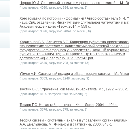
Черняк Ю.И. Системный анализ в управлении экономикой. – М.: Эк
(просмотров: 4030, загрузок: 694, за месяц: 3)
Хрестоматия по истории информатики / Автор-составитель Я.И. Фет 
наук, Сиб. отделение, Институт вычислительной математики и ма
Академическое изд-во «Гео», 2014. – 559 с.
(просмотров: 3376, загрузок: 94041, за месяц: 6)
Харитонов В.А., Алексеев А.О. Концепция субъектно-ориентирова
экономических системах // Политематический сетевой электронн
государственного аграрного университета (Научный журнал КубГА
КубГАУ, 2015. – №05(109). – IDA [article ID]: 1091505043. – Режим
доступа:http://ej.kubagro.ru/2015/05/pdf/43.pdf.
(просмотров: 3640, загрузок: 708, за месяц: 13)
Уёмов А.И. Системный подход и общая теория систем. – М.: Мысль,
(просмотров: 3353, загрузок: 1248, за месяц: 9)
Тюхтин В.С. Отражение, системы, кибернетика. М.: , 1972. – 256 с.
(просмотров: 4114, загрузок: 690, за месяц: 2)
Теслер Г.С. Новая кибернетика. – Киев: Логос, 2004. – 404 с.
(просмотров: 3876, загрузок: 775, за месяц: 2)
Теория систем и системный анализ в управлении организациями: 
А.А. Емельянова. М.: Финансы и статистика, 2006. 848 с.