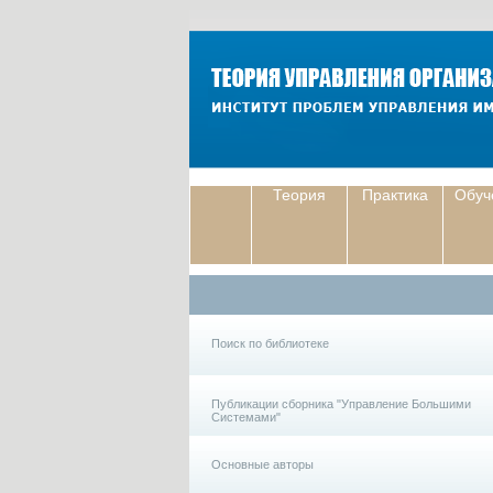
Теория
Практика
Обуч
Поиск по библиотеке
Публикации сборника "Управление Большими
Системами"
Основные авторы