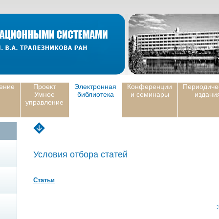
ение
Проект
Электронная
Конференции
Периодиче
Умное
библиотека
и семинары
издани
управление
Условия отбора статей
Статьи