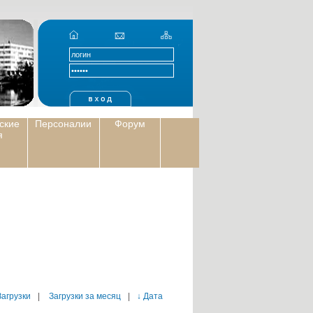
ские
Персоналии
Форум
я
Загрузки
|
Загрузки за месяц
|
↓ Дата