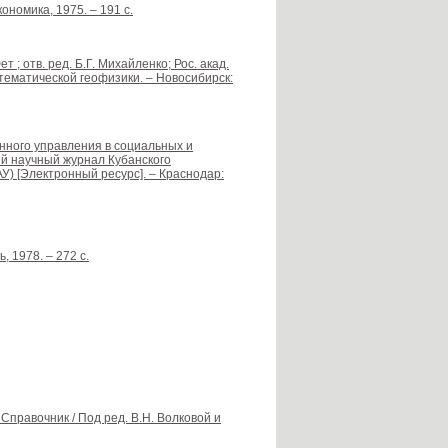
ономика, 1975. – 191 с.
; отв. ред. Б.Г. Михайленко; Рос. акад.
тематической геофизики. – Новосибирск:
нного управления в социальных и
ый научный журнал Кубанского
У) [Электронный ресурс]. – Краснодар:
 1978. – 272 с.
Справочник / Под ред. В.Н. Волковой и