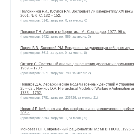
(просмотров: 3221, загрузок: 0, за месяц: 0)
Полонников Р.И., Юсупов Р.М. Воспримет ли кибернетику ХХІ век 
2001. № 6. С. 132 – 152.
(просмотров: 3141, загрузок: 0, за месяц: 0)
Поваров Г.Н. Ампер и кибернетика. М.: Сов. радио, 1977. 96 с.
(просмотров: 3432, загрузок: 586, за месяц: 3)
Парин В.В., Баевский Р.М. Введение в медицинскую кибернетику. – 
(просмотров: 3611, загрузок: 0, за месяц: 0)
Оптнер С. Системный анализ для решения деловых и промышленн
1969. – 170 с.
(просмотров: 3571, загрузок: 790, за месяц: 2)
Новиков Д.А. Иерархические модели военных действий // Управле
25 – 62. / Novikov D.A. Hierarchical Models of Warfare // Automation a
1733 – 1752.
(просмотров: 3781, загрузок: 236726, за месяц: 21)
Новик И.Б. Кибернетика: философские и социологические проблемы.
206 с.
(просмотров: 3293, загрузок: 1, за месяц: 0)
Моисеев Н.Н. Современный рационализм. М.: МГВП КОКС, 1995. –