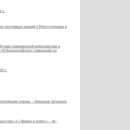
 с.
ре системных знаний // Робототехника и
ействия современной информатики и
 XII Всероссийского совещания по
80 с.
илософские очерки. – Кишенев: Штиинца,
щество» и «Творец и робот». – М.: