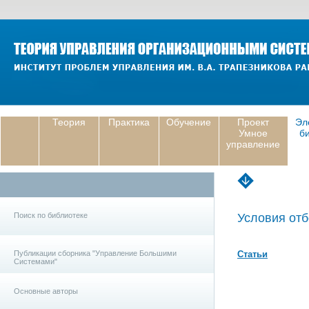
Теория
Практика
Обучение
Проект
Эл
Умное
б
управление
Поиск по библиотеке
Условия отб
Публикации сборника "Управление Большими
Статьи
Системами"
Основные авторы