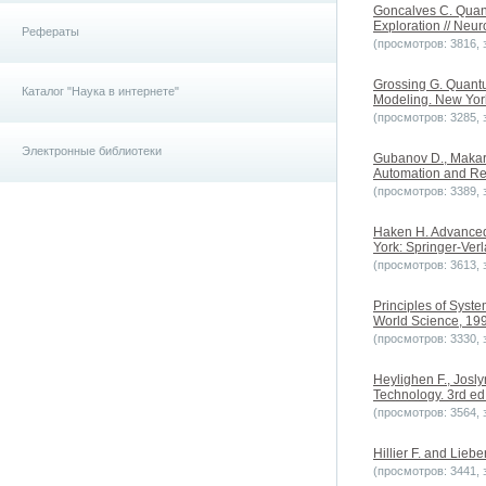
Goncalves C. Quan
Exploration // Neur
Рефераты
(просмотров: 3816, з
Grossing G. Quantu
Каталог "Наука в интернете"
Modeling. New York
(просмотров: 3285, з
Электронные библиотеки
Gubanov D., Makaren
Automation and Rem
(просмотров: 3389, з
Haken H. Advanced 
York: Springer-Verl
(просмотров: 3613, з
Principles of Syst
World Science, 1992
(просмотров: 3330, з
Heylighen F., Josl
Technology. 3rd ed
(просмотров: 3564, з
Hillier F. and Lieb
(просмотров: 3441, з