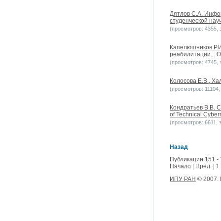
Дятлов С.А. Инфо
студенческой нау
(просмотров: 4355, з
Капелюшников Р.И.
реабилитации. : 
(просмотров: 4745, з
Колосова Е.В., Ха
(просмотров: 11104, 
Кондратьев В.В. Con
of Technical Cybern
(просмотров: 6611, з
Назад
Публикации 151 - 
Начало
|
Пред.
|
1
ИПУ РАН
© 2007.