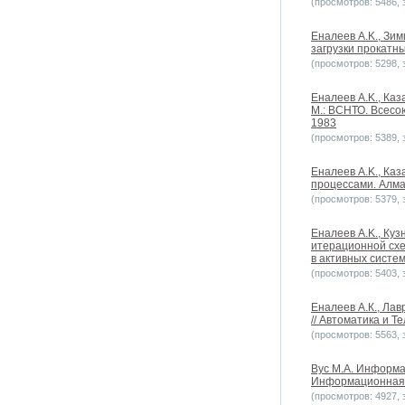
(просмотров: 5486, з
Еналеев A.K., Зи
загрузки прокатны
(просмотров: 5298, з
Еналеев A.K., Каз
М.: ВСНТО. Всесо
1983
(просмотров: 5389, з
Еналеев A.K., Ка
процессами. Алма
(просмотров: 5379, з
Еналеев A.K., Ку
итерационной схе
в активных систем
(просмотров: 5403, з
Еналеев А.К., Ла
// Автоматика и Т
(просмотров: 5563, з
Вус М.А. Информ
Информационная б
(просмотров: 4927, з