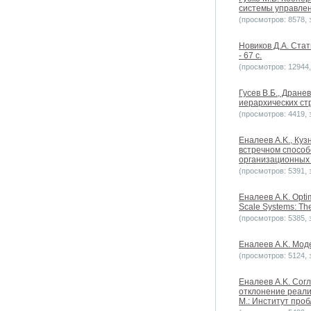
системы управлени
(просмотров: 8578, з
Новиков Д.А. Стат
- 67 с.
(просмотров: 12944, 
Гусев В.Б., Дране
иерархических стр
(просмотров: 4419, з
Еналеев A.K., Ку
встречном способ
организационных 
(просмотров: 5391, з
Еналеев A.K. Optim
Scale Systems: The
(просмотров: 5385, з
Еналеев A.K. Мод
(просмотров: 5124, з
Еналеев A.K. Сог
отклонение реали
М.: Институт проб