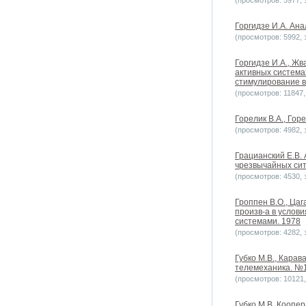
(просмотров: 5977, з
Горгидзе И.A. Ана
(просмотров: 5992, з
Горгидзе И.A., Жв
активных система
стимулирование в
(просмотров: 11847, 
Горелик В.А., Гор
(просмотров: 4982, з
Грацианский Е.В.
чрезвычайных сит
(просмотров: 4530, з
Гроппен В.О., Ца
произв-а в услов
системами. 1978
(просмотров: 4282, з
Губко М.В., Карав
телемеханика. №1
(просмотров: 10121, 
Губко М.В. Коопе