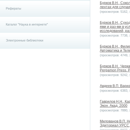
Бурков B.H., Сок
лентах для случая
Рефераты
(просмотров: 5162, з
Бурков B.H., Сухо
Каталог "Наука в интернете"
ями и раз-ми в у
исследований, раз
(просмотров: 7738, з
Электронные библиотеки
Бурков B.H., Фил
Автоматика и Теле
(просмотров: 4749, з
Бурков B.H., Черк
Pergamon Press. Pr
(просмотров: 9242, з
Авдеев В.П. Вари
(просмотров: 6383, з
Гаврилов Н.Н., Ка
Экон. Акад. 2000
(просмотров: 7880, з
Милованов В.П. Н
Эдиториал УРСС, 2