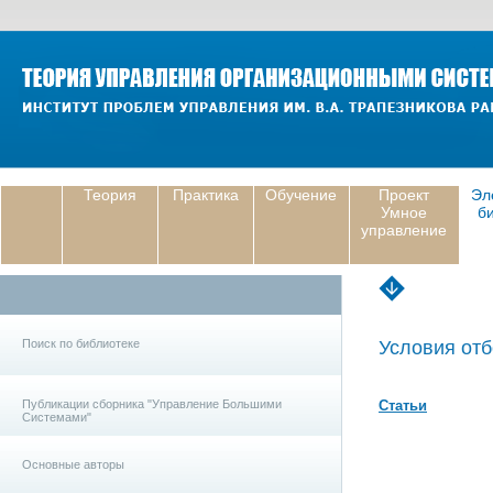
Теория
Практика
Обучение
Проект
Эл
Умное
б
управление
Поиск по библиотеке
Условия отб
Публикации сборника "Управление Большими
Статьи
Системами"
Основные авторы