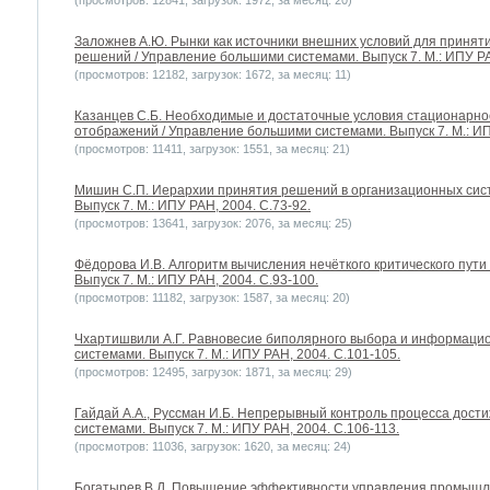
(просмотров: 12841, загрузок: 1972, за месяц: 20)
Заложнев А.Ю. Рынки как источники внешних условий для приня
решений / Управление большими системами. Выпуск 7. М.: ИПУ РА
(просмотров: 12182, загрузок: 1672, за месяц: 11)
Казанцев С.Б. Необходимые и достаточные условия стационарн
отображений / Управление большими системами. Выпуск 7. М.: ИП
(просмотров: 11411, загрузок: 1551, за месяц: 21)
Мишин С.П. Иерархии принятия решений в организационных сис
Выпуск 7. М.: ИПУ РАН, 2004. С.73-92.
(просмотров: 13641, загрузок: 2076, за месяц: 25)
Фёдорова И.В. Алгоритм вычисления нечёткого критического пути
Выпуск 7. М.: ИПУ РАН, 2004. С.93-100.
(просмотров: 11182, загрузок: 1587, за месяц: 20)
Чхартишвили А.Г. Равновесие биполярного выбора и информаци
системами. Выпуск 7. М.: ИПУ РАН, 2004. С.101-105.
(просмотров: 12495, загрузок: 1871, за месяц: 29)
Гайдай А.А., Руссман И.Б. Непрерывный контроль процесса дост
системами. Выпуск 7. М.: ИПУ РАН, 2004. С.106-113.
(просмотров: 11036, загрузок: 1620, за месяц: 24)
Богатырев В.Д. Повышение эффективности управления промышл