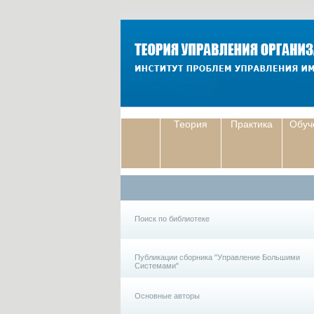
Теория
Практика
Обуч
Поиск по библиотеке
Публикации сборника "Управление Большими
Системами"
Основные авторы