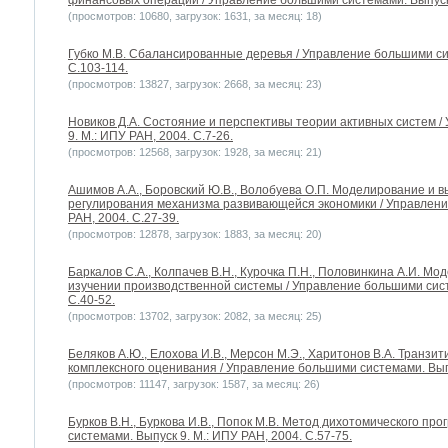
финансовых операций / Управление большими системами. Выпуск 8
(просмотров: 10680, загрузок: 1631, за месяц: 18)
Губко М.В. Сбалансированные деревья / Управление большими сис
С.103-114.
(просмотров: 13827, загрузок: 2668, за месяц: 23)
Новиков Д.А. Состояние и перспективы теории активных систем 
9. М.: ИПУ РАН, 2004. С.7-26.
(просмотров: 12568, загрузок: 1928, за месяц: 21)
Ашимов А.А., Боровский Ю.В., Волобуева О.П. Моделирование и 
регулирования механизма развивающейся экономики / Управлени
РАН, 2004. С.27-39.
(просмотров: 12878, загрузок: 1883, за месяц: 20)
Баркалов С.А., Колпачев В.Н., Курочка П.Н., Половинкина А.И. М
изучении производственной системы / Управление большими сист
С.40-52.
(просмотров: 13702, загрузок: 2082, за месяц: 25)
Беляков А.Ю., Елохова И.В., Мерсон М.Э., Харитонов В.А. Транзи
комплексного оценивания / Управление большими системами. Выпус
(просмотров: 11147, загрузок: 1587, за месяц: 26)
Бурков В.Н., Буркова И.В., Попок М.В. Метод дихотомического п
системами. Выпуск 9. М.: ИПУ РАН, 2004. С.57-75.