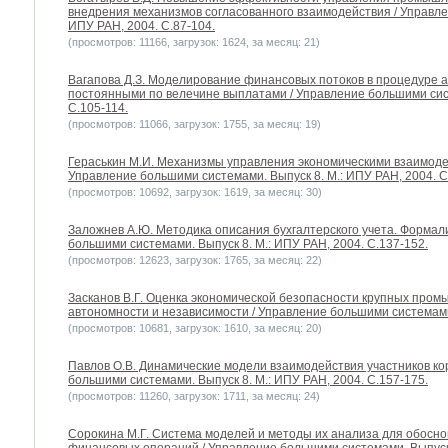
внедрения механизмов согласованного взаимодействия / Управле
ИПУ РАН, 2004. С.87-104.
(просмотров: 11166, загрузок: 1624, за месяц: 21)
Вагапова Д.З. Моделирование финансовых потоков в процедуре а
постоянными по велечине выплатами / Управление большими сист
С.105-114.
(просмотров: 11066, загрузок: 1755, за месяц: 19)
Гераськин М.И. Механизмы управления экономическими взаимоде
Управление большими системами. Выпуск 8. М.: ИПУ РАН, 2004. С
(просмотров: 10692, загрузок: 1619, за месяц: 30)
Заложнев А.Ю. Методика описания бухгалтерского учета. Формал
большими системами. Выпуск 8. М.: ИПУ РАН, 2004. С.137-152.
(просмотров: 12623, загрузок: 1765, за месяц: 22)
Засканов В.Г. Оценка экономической безопасности крупных пром
автономности и независимости / Управление большими системами.
(просмотров: 10681, загрузок: 1610, за месяц: 20)
Павлов О.В. Динамические модели взаимодействия участников ко
большими системами. Выпуск 8. М.: ИПУ РАН, 2004. С.157-175.
(просмотров: 11260, загрузок: 1711, за месяц: 24)
Сорокина М.Г. Система моделей и методы их анализа для обосн