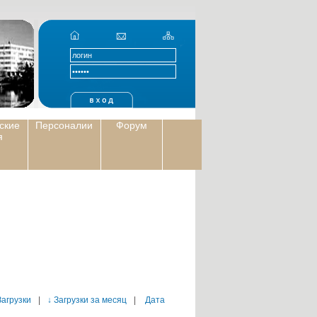
ские
Персоналии
Форум
я
Загрузки
|
↓ Загрузки за месяц
|
Дата