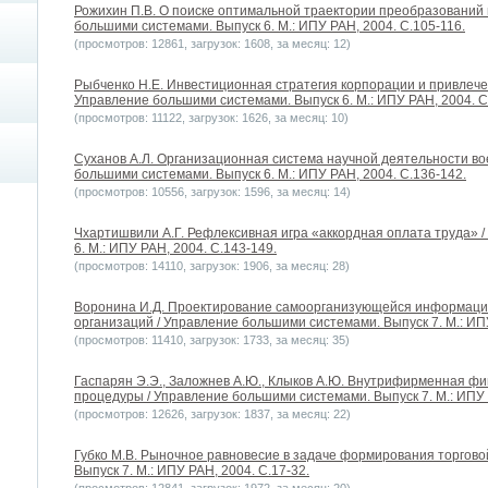
Рожихин П.В. О поиске оптимальной траектории преобразований 
большими системами. Выпуск 6. М.: ИПУ РАН, 2004. С.105-116.
(просмотров: 12861, загрузок: 1608, за месяц: 12)
Рыбченко Н.Е. Инвестиционная стратегия корпорации и привлеч
Управление большими системами. Выпуск 6. М.: ИПУ РАН, 2004. С
(просмотров: 11122, загрузок: 1626, за месяц: 10)
Суханов А.Л. Организационная система научной деятельности во
большими системами. Выпуск 6. М.: ИПУ РАН, 2004. С.136-142.
(просмотров: 10556, загрузок: 1596, за месяц: 14)
Чхартишвили А.Г. Рефлексивная игра «аккордная оплата труда» 
6. М.: ИПУ РАН, 2004. С.143-149.
(просмотров: 14110, загрузок: 1906, за месяц: 28)
Воронина И.Д. Проектирование самоорганизующейся информаци
организаций / Управление большими системами. Выпуск 7. М.: ИПУ
(просмотров: 11410, загрузок: 1733, за месяц: 35)
Гаспарян Э.Э., Заложнев А.Ю., Клыков А.Ю. Внутрифирменная ф
процедуры / Управление большими системами. Выпуск 7. М.: ИПУ 
(просмотров: 12626, загрузок: 1837, за месяц: 22)
Губко М.В. Рыночное равновесие в задаче формирования торгово
Выпуск 7. М.: ИПУ РАН, 2004. С.17-32.