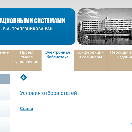
ение
Проект
Электронная
Конференции
Периодиче
Умное
библиотека
и семинары
издани
управление
Условия отбора статей
Статьи