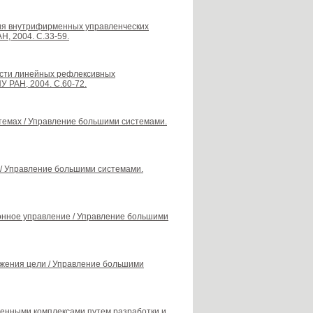
тия внутрифирменных управленческих
Н, 2004. С.33-59.
ости линейных рефлексивных
У РАН, 2004. С.60-72.
темах / Управление большими системами.
 / Управление большими системами.
онное управление / Управление большими
ижения цели / Управление большими
енными комплексами путем разработки и