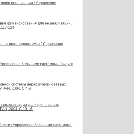
графа организации / Управление
ение финансирования для ее реализации /
.117-124.
енно-инженерного вуза / Управление
/ Управление большими системами. Выпуск
онной системы иерархически-сетевых
 РАН, 2004. С.4-9.
инансовая структура и финансовые
РАН, 2004. С.10-16.
й сети / Управление большими системами.