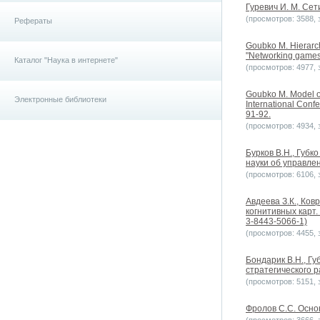
Гуревич И. М. Сет
(просмотров: 3588, з
Рефераты
Goubko M. Hierarch
"Networking games
Каталог "Наука в интернете"
(просмотров: 4977, з
Goubko M. Model of
Электронные библиотеки
International Con
91-92.
(просмотров: 4934, з
Бурков В.Н., Губк
науки об управлен
(просмотров: 6106, з
Авдеева З.К., Ко
когнитивных карт.
3-8443-5066-1)
(просмотров: 4455, з
Бондарик В.Н., Г
стратегического р
(просмотров: 5151, з
Фролов С.С. Основ