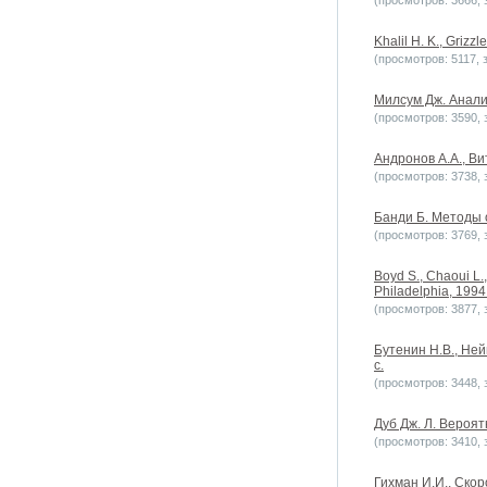
(просмотров: 3666, з
Khalil H. K., Grizzl
(просмотров: 5117, з
Милсум Дж. Анализ
(просмотров: 3590, з
Андронов А.А., Вит
(просмотров: 3738, з
Банди Б. Методы о
(просмотров: 3769, з
Boyd S., Chaoui L.,
Philadelphia, 1994
(просмотров: 3877, з
Бутенин Н.В., Ней
с.
(просмотров: 3448, з
Дуб Дж. Л. Вероят
(просмотров: 3410, з
Гихман И.И., Скор