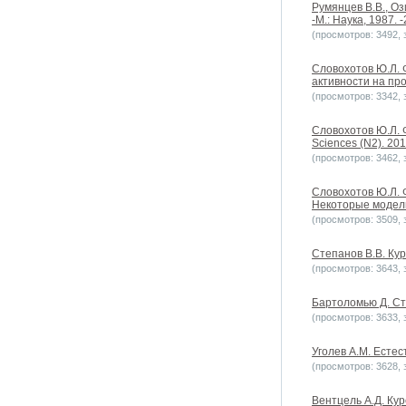
Румянцев В.В., О
-М.: Наука, 1987. -
(просмотров: 3492, з
Словохотов Ю.Л. 
активности на про
(просмотров: 3342, з
Словохотов Ю.Л. 
Sciences (N2). 20
(просмотров: 3462, з
Словохотов Ю.Л. 
Некоторые модели
(просмотров: 3509, з
Степанов В.В. Ку
(просмотров: 3643, з
Бартоломью Д. Сто
(просмотров: 3633, з
Уголев А.М. Естес
(просмотров: 3628, з
Вентцель А.Д. Кур