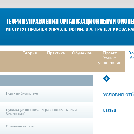
Теория
Практика
Обучение
Проект
Эл
Умное
б
управление
Поиск по библиотеке
Условия отб
Публикации сборника "Управление Большими
Статьи
Системами"
Основные авторы