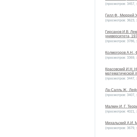
(просмотров: 3457, з
Гилл Ф., Мюррей У
(просмотров: 3623, з
Гирсанов И.В. Лек
университета, 1970
(просмотров: 3786, з
Колмогоров А.Н., 
(просмотров: 3369, з
Красовский И.Н. 
математической ли
(просмотров: 3447, з
Ла-Салль Ж., Леф
(просмотров: 3407, з
Малкин И. Г. Теор
(просмотров: 4021, з
Михальский А.И. М
(просмотров: 3679, з