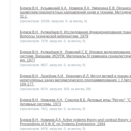
Бурков B.H., Кузьмицкий А.А., Новиков Д.А., Умрихина Е.В. Орга
развитием приоритетных направлений науки и техники. Методичес
31 с.
(просмотров: 10156, загрузок: 0, за месяц: 0)
Бурков B.H., Кулжабаев Н. Исследование функционирования тран
Вопросы технической кибернетики. 1979
(просмотров: 7378, загрузок: 0, за месяц: 0)
Бурков B.H., Кулжабаев Н., Ловецкий С.Е. Игровое моделировани
системе. Варшава: ИОУПК. Материалы IV семинара социалистич
игр. 1977
(просмотров: 8827, загрузок: 0, за месяц: 0)
Бурков B.H., Лазебник А.И., Хранович И.Л. Метод ветвей и грани
нерегулярных задач математического программирования. I. // Авто
169-177.
(просмотров: 6074, загрузок: 933, за месяц: 28)
Бурков B.H., Немцева А.Н., Соколов В.Б. Деловые игры "Ресурс", "
Активные системы. 1973
(просмотров: 7421, загрузок: 0, за месяц: 0)
Бурков B.H., Новиков Д.А. Active systems theory and contract theory: 
Proceedings of X-th IC on Systems Engineering. 1994
(просмотров: 9476, загрузок: 0, за месяц: 0)