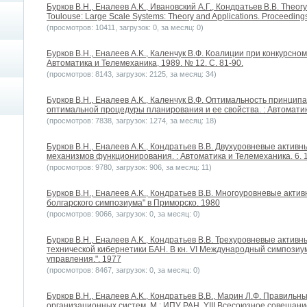
Бурков B.H., Еналеев A.K., Ивановский А.Г., Кондратьев В.В. Theory o
Toulouse: Large Scale Systems: Theory and Applications. Proceedin
(просмотров: 10411, загрузок: 0, за месяц: 0)
Бурков B.H., Еналеев A.K., Каленчук В.Ф. Коалиции при конкурсно
Автоматика и Телемеханика, 1989. № 12. С. 81-90.
(просмотров: 8143, загрузок: 2125, за месяц: 34)
Бурков B.H., Еналеев A.K., Каленчук В.Ф. Оптимальность принцип
оптимальной процедуры планирования и ее свойства. : Автоматик
(просмотров: 7838, загрузок: 1274, за месяц: 18)
Бурков B.H., Еналеев A.K., Кондратьев В.В. Двухуровневые актив
механизмов функционирования. : Автоматика и Телемеханика. 6. 
(просмотров: 9780, загрузок: 906, за месяц: 11)
Бурков B.H., Еналеев A.K., Кондратьев В.В. Многоуровневые акти
болгарского симпозиума" в Приморско. 1980
(просмотров: 9066, загрузок: 0, за месяц: 0)
Бурков B.H., Еналеев A.K., Кондратьев В.В. Трехуровневые актив
технической кибернетики БАН. В кн. VI Международный симпози
управления.". 1977
(просмотров: 8467, загрузок: 0, за месяц: 0)
Бурков B.H., Еналеев A.K., Кондратьев В.В., Марин Л.Ф. Правил
организационных систем. М.: ИПУ РАН. YIII Всесоюзное совещани