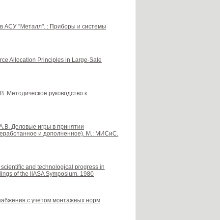
 в АСУ "Металл". : Приборы и системы
e Allocation Principles in Large-Sale
А.В. Методическое руководство к
 А.В. Деловые игры в принятии
реработанное и дополненное). М.: МИСиС.
cientific and technological progress in
ings of the IIASA Symposium. 1980
снабжения с учетом монтажных норм