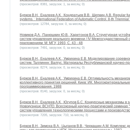
(просмотров: 8381, загрузок: 1, за месяц: 0)
Бурков B.H., Еналеев A.K., Кондратьев В.В., Щепкин А.В. Regular fu
systems. : International Federation of Automatic Control. 8-th Trienni
(просмотров: 12784, загрузок: 0, за месяц: 0)
Новиков Д.А., Панюшкин Ю.В., Харитонов В.А. Структурная усто
систем управления реального времени / IV Межгосударственный 
приложениям. М: МГУ, 1993, С. 43 - 48
(просмотров: 7491, загрузок: 0, за месяц: 0)
Бурков B.H., Еналеев A.K., Умрихина Е.В. Моделирование соревн
систем. Таллиннн: Валгус. Материалы Республиканской научно-п
(просмотров: 8274, загрузок: 0, за месяц: 0)
Бурков B.H., Еналеев A.K., Умрихина Е.В. Оптимальность механиз
коллективного принятия решений. Киев: ИК. Многокритериальные
программирования. 1988
(просмотров: 8140, загрузок: 0, за месяц: 0)
Бурков B.H., Еналеев A.K., Юсупов Б.С. Конкурсные механизмы в 
Новокузнецк: ВСНТО. Всесоюзный научно-практический семинар
систем управления технологическими процессами и производство
(просмотров: 7205, загрузок: 710, за месяц: 3)
Бурков B.H., Зимоха В.А., Цыганов В.В., Черкашин А.М. Комплекс 