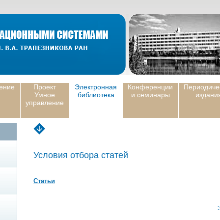
ение
Проект
Электронная
Конференции
Периодиче
Умное
библиотека
и семинары
издани
управление
Условия отбора статей
Статьи