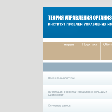
Теория
Практика
Обуч
Поиск по библиотеке
Публикации сборника "Управление Большими
Системами"
Основные авторы