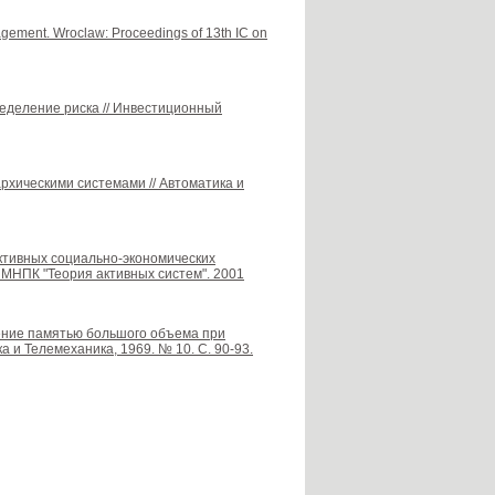
agement. Wroclaw: Proceedings of 13th IC on
ределение риска // Инвестиционный
архическими системами // Автоматика и
ективных социально-экономических
ы МНПК "Теория активных систем". 2001
ление памятью большого объема при
 и Телемеханика, 1969. № 10. С. 90-93.