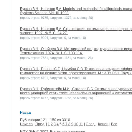
Бурков B.H., Новиков Д.А. Models and methods of multiprojects' man
Systems Science. Vol. III. 1998
(просмотров: 9785, загрузок: 1372, за месяц: 20)
Бурков B.H., Новиков Д.А. Страхование: оптимизация и перерасп
эксперт. 1997. № 5. С. 24-27.
(просмотров: 9294, загрузок: 0, за месяц: 0)
Бурков B.H., Опойцев В.И. Метаигровой подход к управлению иер
Телемеханика, 1974. № 1. С. 103-114.
(просмотров: 7881, загрузок: 1131, за месяц: 23)
Бурков B.H., Павлов С.Г., Цымбал С.В. Технология создания эфф
комплексов на основе актив. проектирования. М.: ИПУ РАН. Труд
(просмотров: 6191, загрузок: 0, за месяц: 0)
Бурков B.H., Рубинштейн М.И., Соколов В.Б. Оптимальное управ
нестационарной статистике независимых обращений // Автоматика
(просмотров: 8177, загрузок: 1783, за месяц: 26)
Назад
Публикации 121 - 150 из 3310
Начало
|
Пред.
|
1
2
3
4
5
6
7
8
9
10
11
|
След.
|
Конец
|
Все
ИПУ РАН
© 2007. Все права защищены