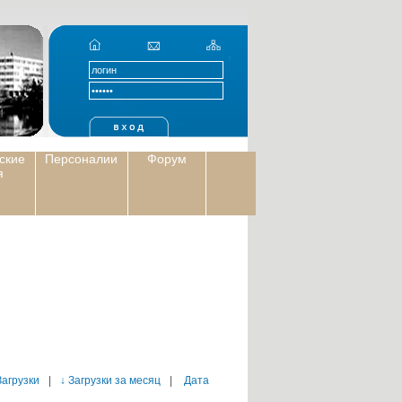
ские
Персоналии
Форум
я
Загрузки
|
↓ Загрузки за месяц
|
Дата