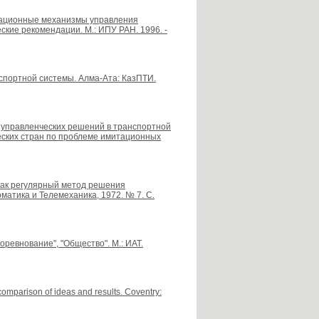
низационные механизмы управления
кие рекомендации. М.: ИПУ РАН. 1996. -
спортной системы. Алма-Ата: КазПТИ.
е управленческих решений в транспортной
еских стран по проблеме имитационных
ц как регулярный метод решения
матика и Телемеханика, 1972. № 7. С.
Соревнование", "Общество". М.: ИАТ.
comparison of ideas and results. Coventry: