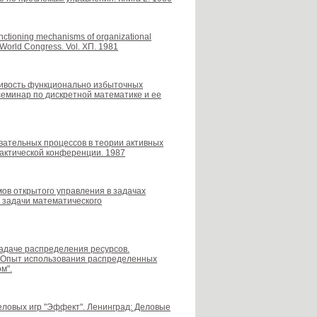
nctioning mechanisms of organizational
al World Congress. Vol. ХП. 1981
йчивость функционально избыточных
семинар по дискретной математике и ее
овательных процессов в теории активных
рактической конференции. 1987
мов открытого управления в задачах
 задачи математического
задаче распределения ресурсов.
 "Опыт использования распределенных
м".
деловых игр "Эффект". Ленинград: Деловые