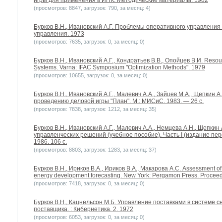
игры для применения в ИПК. Методические материалы. 1982
(просмотров: 8847, загрузок: 790, за месяц: 4)
Бурков B.H., Ивановский А.Г. Проблемы оперативного управления
управления. 1973
(просмотров: 7635, загрузок: 0, за месяц: 0)
Бурков B.H., Ивановский А.Г., Кондратьев В.В., Опойцев В.И. Resourc
Systems. Varna: IFAC Symposium "Optimization Methods". 1979
(просмотров: 10655, загрузок: 0, за месяц: 0)
Бурков B.H., Ивановский А.Г., Малевич А.А., Зайцев М.А., Щепкин 
проведению деловой игры "План". М.: МИСиС. 1983. — 26 с.
(просмотров: 7838, загрузок: 1212, за месяц: 35)
Бурков B.H., Ивановский А.Г., Малевич А.А., Немцева А.Н., Щепкин
управленческих решений (учебное пособие). Часть I (издание пе
1986. 106 с.
(просмотров: 8803, загрузок: 1283, за месяц: 37)
Бурков B.H., Ириков В.А., Ириков В.А., Макарова А.С. Assessment of s
energy development forecasting. New York: Pergamon Press. Proceed
(просмотров: 7418, загрузок: 0, за месяц: 0)
Бурков B.H., Кацнельсон М.Б. Управление поставками в системе 
поставщика. : Кибернетика. 2. 1972
(просмотров: 6053, загрузок: 0, за месяц: 0)