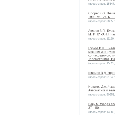
(просмотров: 15847, 
Cooper K.G. The re
1993. Vol. 24. N 1. 
(просмотров: 6885, з
Авдеев В.П., Бурк
М.: ИПУ РАН. Пла
(просмотров: 11199, 
Бурков В.Н., Енал
механизмов функц
согласованного п
Телемеханика, 198
(просмотров: 15629, 
Шапиро В.Д. Упра
(просмотров: 6134, з
Новиков Д.А., Чх
Автоматика и теле
(просмотров: 50551, 
Baily M. Wages and
37 – 50.
(просмотров: 13586, 