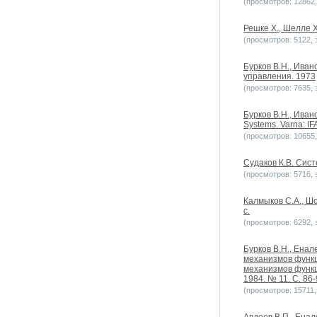
(просмотров: 12862, 
Решке Х., Шелле Х
(просмотров: 5122, з
Бурков B.H., Ива
управления. 1973
(просмотров: 7635, з
Бурков B.H., Ивано
Systems. Varna: I
(просмотров: 10655, 
Судаков К.В. Сис
(просмотров: 5716, з
Калмыков С.А., Ш
с.
(просмотров: 6292, з
Бурков В.Н., Енал
механизмов функц
механизмов функц
1984. № 11. С. 86-
(просмотров: 15711, 