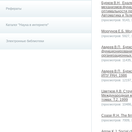
Бурков В.Н., Енал
механизмов функц
Рефераты
оптимальности пр
Автоматика и Теле
(просмотров: 9143, з
Каталог "Наука в интернете"
Моргунов Е.Б. Мод
(просмотров: 5927, з
Электронные библиотеки
Авдеев В.П., Бурк
функционирования
организационных 
(просмотров: 11435, 
Авдеев В.П., Бурк
ИПУ РАН. 1986
(просмотров: 12197, 
Цветков А.В. Стр
Международная ко
томах. Т.2. 1999
(просмотров: 10486, 
Coase R.H. The fir
(просмотров: 7009, з
Arrow K.J. Social c