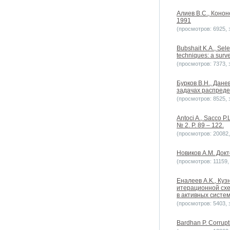
Алиев В.С., Конон
1991
(просмотров: 6925, з
Bubshait K.A., Sele
techniques: a surve
(просмотров: 7373, з
Бурков B.H., Дане
задачах распредел
(просмотров: 8525, з
Antoci A., Sacco P.
№ 2. P. 89 – 122.
(просмотров: 20082, 
Новиков А.М. Докт
(просмотров: 11159, 
Еналеев A.K., Ку
итерационной схе
в активных систем
(просмотров: 5403, з
Bardhan P. Corrupt