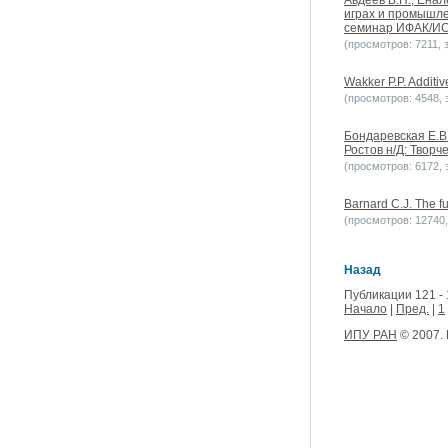
Авдеев В.П., Ена
играх и промышле
семинар ИФАК/ИС
(просмотров: 7211, з
Wakker P.P. Additi
(просмотров: 4548, з
Бондаревская Е.В.
Ростов н/Д: Творч
(просмотров: 6172, з
Barnard C.J. The fu
(просмотров: 12740, 
Назад
Публикации 121 - 
Начало
|
Пред.
|
1
ИПУ РАН
© 2007.